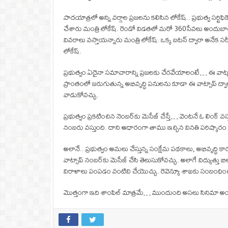
పాదయాత్రలో అన్ని వర్గాల ప్రజలను కలిసిన లోకేష్.. ప్రభుత్వ సర్టి
చేశారు మంత్రి లోకేష్. రెండో విడతలో మరో 360సేవలు అందుబాటులోకి వస్
వివరాలు వస్తాయన్నారు మంత్రి లోకేష్. ఒక్క బటన్ ద్వారా అనేక 
లోకేష్.
ప్రభుత్వం ఏదైనా సమాచారాన్ని ప్రజలకు చేరవేయాలంటే… ఈ వాట్సప్‌
ప్రాంతంలో జరుగుతున్న అభివృద్ధి పనులను కూడా ఈ వాట్సాప్‌ ద్
వాడుకోవచ్చు.
ప్రభుత్వం ప్రకటించిన నెంబర్‌కు మెసేజ్‌ చేస్తే… వెంటనే ఓ లింక్‌ 
నంబరు వస్తుంది. దాని ఆధారంగా తాము ఇచ్చిన వినతి పరిష్కార
అలానే.. ప్రభుత్వం అమలు చేస్తున్న సంక్షేమ పథకాలు, అభివృద్ధి
వాట్సాప్‌ నంబర్‌కు మెసేజ్‌ చేసి తెలుసుకోవచ్చు. అలాగే విద్యుత్తు బి
విరాళాలు పంపడం వంటివి చేయొచ్చు. రెవెన్యూ శాఖకు సంబంధించి ల్య
మొత్తంగా ఇది శాంపిల్ మాత్రమే… ముందుంది అసలు సినిమా అంటోంది 