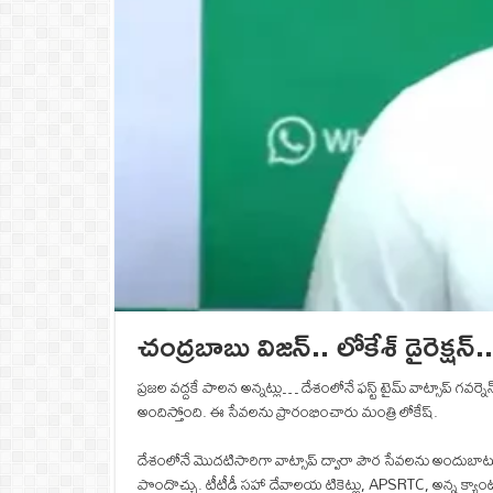
చంద్రబాబు విజన్.. లోకేశ్ డైరెక్షన్
ప్రజల వద్దకే పాలన అన్నట్లు… దేశంలోనే ఫస్ట్‌ టైమ్‌ వాట్సాప్‌ గవ
అందిస్తోంది. ఈ సేవలను ప్రారంభించారు మంత్రి లోకేష్.
దేశంలోనే మొదటిసారిగా వాట్సాప్ ద్వారా పౌర సేవలను అందుబాటులో
పొందొచ్చు. టీటీడీ సహా దేవాలయ టికెట్లు, APSRTC, అన్న క్యాంటీన్