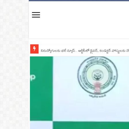
నిరుద్యోగులకు భలే న్యూస్.. ఆర్టీసీలో డ్రైవర్, కండక్టర్‌ పోస్టులకు న