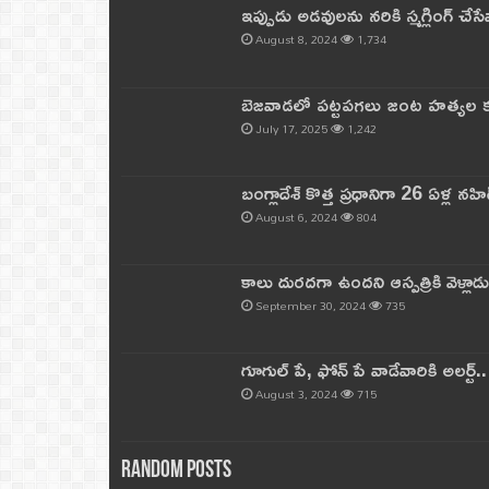
ఇప్పుడు అడవులను నరికి స్మగ్లింగ్ చ
August 8, 2024
1,734
బెజవాడలో పట్టపగలు జంట హత్యల కల
July 17, 2025
1,242
బంగ్లాదేశ్ కొత్త ప్రధానిగా 26 ఏళ్ల నహ
August 6, 2024
804
కాలు దురదగా ఉందని ఆస్పత్రికి వెళ్లా
September 30, 2024
735
గూగుల్ పే, ఫోన్ పే వాడేవారికి అలర్ట్
August 3, 2024
715
Random Posts