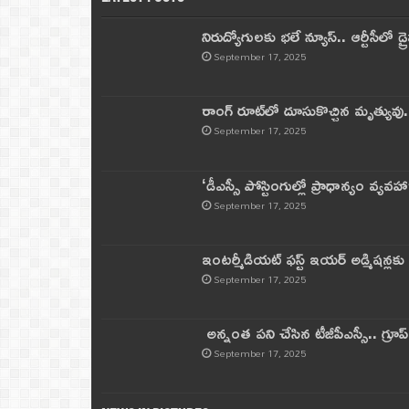
నిరుద్యోగులకు భలే న్యూస్.. ఆర్టీసీలో డ్ర
September 17, 2025
రాంగ్ రూట్‌లో దూసుకొచ్చిన మృత్యువు.
September 17, 2025
‘డీఎస్సీ పోస్టింగుల్లో ప్రాధాన్యం వ్యవహా
September 17, 2025
ఇంటర్మీడియట్ ఫస్ట్‌ ఇయర్‌ అడ్మిషన్లక
September 17, 2025
అన్నంత పని చేసిన టీజీపీఎస్సీ.. గ్రూప్‌ 
September 17, 2025