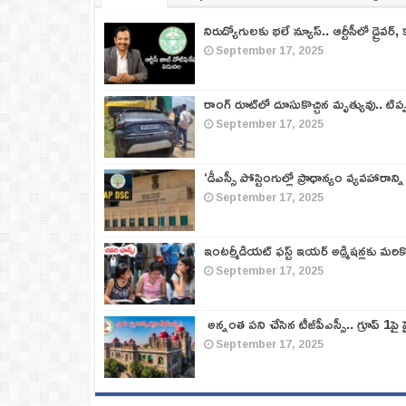
నిరుద్యోగులకు భలే న్యూస్.. ఆర్టీసీలో డ్రైవర్, 
September 17, 2025
రాంగ్ రూట్‌లో దూసుకొచ్చిన మృత్యువు.. టిప
September 17, 2025
‘డీఎస్సీ పోస్టింగుల్లో ప్రాధాన్యం వ్యవహారాన్ని
September 17, 2025
ఇంటర్మీడియట్ ఫస్ట్‌ ఇయర్‌ అడ్మిషన్లకు మరి
September 17, 2025
అన్నంత పని చేసిన టీజీపీఎస్సీ.. గ్రూప్‌ 1పై హై
September 17, 2025