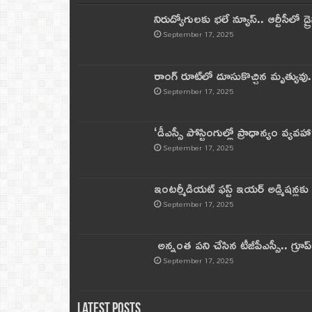
నిరుద్యోగులకు భలే న్యూస్.. ఆర్టీసీలో డ్ర
September 17, 2025
రాంగ్ రూట్‌లో దూసుకొచ్చిన మృత్యువు.
September 17, 2025
‘డీఎస్సీ పోస్టింగుల్లో ప్రాధాన్యం వ్యవహా
September 17, 2025
ఇంటర్మీడియట్ ఫస్ట్‌ ఇయర్‌ అడ్మిషన్లక
September 17, 2025
అన్నంత పని చేసిన టీజీపీఎస్సీ.. గ్రూప్‌ 
September 17, 2025
Latest Posts