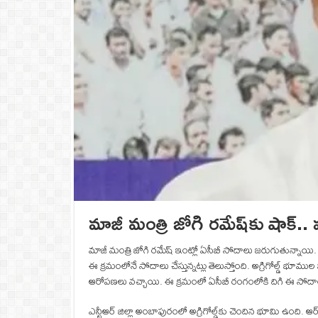
మాజీ మంత్రి జోగి రమేష్‌కు షాక్..
మాజీ మంత్రి జోగి రమేష్ ఇంట్లో ఏసీబీ సోదాలు జరుగుతున్నాయి. 
ఈ క్రమంలోనే సోదాలు చేస్తున్నట్లు తెలుస్తోంది. అగ్రిగోల్డ్ భూ
ఆరోపణలు వచ్చాయి. ఈ క్రమంలో ఏసీబీ రంగంలోకి దిగి ఈ సోదాలు
ఎన్టీఆర్‌ జిల్లా అంబాపురంలో అగ్రిగోల్డ్‌కు చెందిన భూమి ఉంది