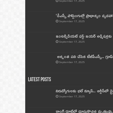
September 17, 2025
‘డీఎస్సీ పోస్టింగుల్లో ప్రాధాన్యం వ్యవహా
September 17, 2025
ఇంటర్మీడియట్ ఫస్ట్‌ ఇయర్‌ అడ్మిషన్లక
September 17, 2025
అన్నంత పని చేసిన టీజీపీఎస్సీ.. గ్రూప్‌ 
September 17, 2025
Latest Posts
నిరుద్యోగులకు భలే న్యూస్.. ఆర్టీసీలో డ్ర
September 17, 2025
రాంగ్ రూట్‌లో దూసుకొచ్చిన మృత్యువు.