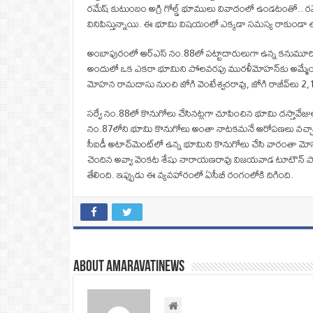
రమేష్ కుటుంబం అగ్రి గోల్డ్‌ భూములు వివాదంలో ఉండటంతో.. ర
వినిపిస్తున్నాయి. ఈ భూమి విషయంలో ఎక్కడా సమస్య రాకుండా తగి
అంబాపురంలో ఆర్‌ఎస్‌ నం.88లో పట్టాదారులుగా ఉన్న కనుమూ
అందులో ఒక ఎకరా భూమిని పోలవరపు మురళీమోహన్‌కు అమ్మేయగా.. 
మోహన రామదాసు నుంచి జోగి వెంటేశ్వరరావు, జోగి రాజీవ్‌లు 2,16
సర్వే నం.88లో కొనుగోలు చేసినట్లగా చూపించిన భూమి దస్తావేజుల్
నం.87లోని భూమి కొనుగోలు అంతా నాటకమనే ఆరోపణలు వచ్చాయి. అగ్
సీఐడీ అటాచ్‌మెంట్‌లో ఉన్న భూమిని కొనుగోలు చేసి వారంతా మోస
చెందిన అవ్వా వెంకట శేషు నారాయణరావు విజయవాడ టూటౌన్‌ పోలీసు
తేలింది. ఇప్పుడు ఈ వ్యవహారంలో ఏసీబీ రంగంలోకి దిగింది.
About amaravatinews