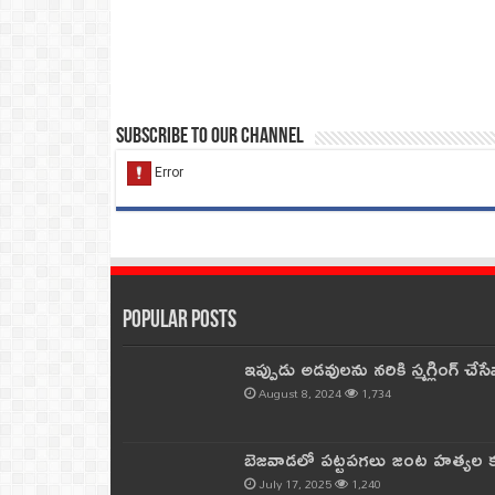
Subscribe to our Channel
Popular Posts
ఇప్పుడు అడవులను నరికి స్మగ్లింగ్ చ
August 8, 2024
1,734
బెజవాడలో పట్టపగలు జంట హత్యల కల
July 17, 2025
1,240