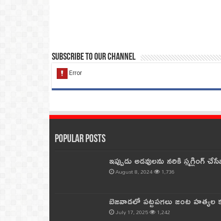
Subscribe to our Channel
Popular Posts
ఇప్పుడు అడవులను నరికి స్మగ్లింగ్ చ
August 8, 2024
1,736
బెజవాడలో పట్టపగలు జంట హత్యల కల
July 17, 2025
1,242