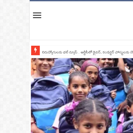
నిరుద్యోగులకు భలే న్యూస్.. ఆర్టీసీలో డ్రైవర్, కండక్టర్‌ పోస్టులకు న