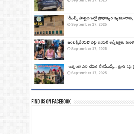
September 17, 2025
‘డీఎస్సీ పోస్టింగుల్లో ప్రాధాన్యం వ్యవహారాన్ని
September 17, 2025
ఇంటర్మీడియట్ ఫస్ట్‌ ఇయర్‌ అడ్మిషన్లకు మరి
September 17, 2025
అన్నంత పని చేసిన టీజీపీఎస్సీ.. గ్రూప్‌ 1పై హై
September 17, 2025
Find us on Facebook