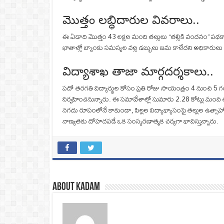
మొత్తం లబ్ధిదారుల వివరాలు..
ఈ ఏడాది మొత్తం 43 లక్షల మంది తల్లులు “తల్లికి వందనం” పథక
ఖాతాల్లో బ్యాంకు సమస్యల వల్ల డబ్బులు జమ కాలేదని అధికారు
విద్యాశాఖ తాజా మార్గదర్శకాలు..
పదో తరగతి విద్యార్థుల కోసం ప్రతి రోజు సాయంత్రం 4 నుంచి 5 గంటల
నిర్వహించనున్నారు. ఈ సమావేశాల్లో సుమారు 2.28 కోట్లు మంది త
నగదు రూపంలోనే కాకుండా, పిల్లల విద్యాభ్యాసంపై తల్లుల ఉత్సా
నాణ్యతకు దోహదపడే ఒక సంస్కరణాత్మక చర్యగా భావిస్తున్నారు.
About Kadam