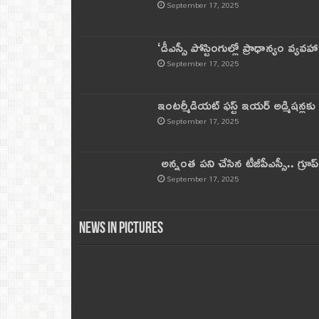
September 17, 2025
‘డీఎస్సీ పోస్టింగుల్లో ప్రాధాన్యం వ్యవహా
September 17, 2025
ఇంటర్మీడియట్ ఫస్ట్‌ ఇయర్‌ అడ్మిషన్లక
September 17, 2025
అన్నంత పని చేసిన టీజీపీఎస్సీ.. గ్రూప్‌ 
September 17, 2025
News in Pictures