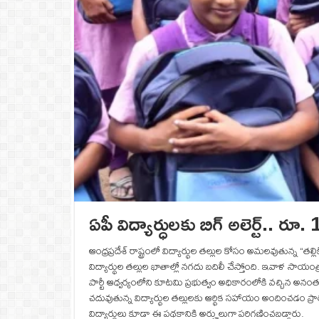
ఏపీ విద్యార్ధులకు బిగ్ అలెర్ట్.. 
ఆంధ్రప్రదేశ్‌ రాష్ట్రంలో విద్యార్థుల తల్లుల కోసం అమలవుతున్న 
విద్యార్థుల తల్లుల ఖాతాల్లో నగదు బదిలీ చేస్తోంది. ఇవాళ స
పార్టీ ఆధ్వర్యంలోని కూటమి ప్రభుత్వం అధికారంలోకి వచ్చిన అన
చదువుతున్న విద్యార్థుల తల్లులకు ఆర్థిక సహాయం అందించడం ప్రారం
విద్యార్థులు కూడా ఈ పథకానికి అర్హులుగా పరిగణించబడ్డారు.