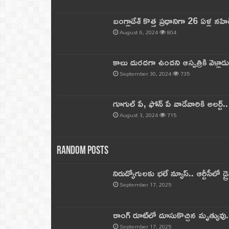
బంగ్లాదేశ్ కొత్త ప్రధానిగా 26 ఏళ్ల నహ
August 6, 2024
804
కాలు దురదగా ఉందని ఆస్పత్రికి వెళ్లా
September 30, 2024
735
గూగుల్ పే, ఫోన్ పే వాడేవారికి అలర్ట్
August 3, 2024
715
Random Posts
నిరుద్యోగులకు భలే న్యూస్.. ఆర్టీసీలో డ్ర
September 17, 2025
రాంగ్ రూట్‌లో దూసుకొచ్చిన మృత్యువు.
September 17, 2025