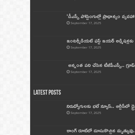
‘డీఎస్సీ పోస్టింగుల్లో ప్రాధాన్యం వ్యవహా
September 17, 2025
ఇంటర్మీడియట్ ఫస్ట్‌ ఇయర్‌ అడ్మిషన్లక
September 17, 2025
అన్నంత పని చేసిన టీజీపీఎస్సీ.. గ్రూప్‌ 
September 17, 2025
Latest Posts
నిరుద్యోగులకు భలే న్యూస్.. ఆర్టీసీలో డ్ర
September 17, 2025
రాంగ్ రూట్‌లో దూసుకొచ్చిన మృత్యువు.