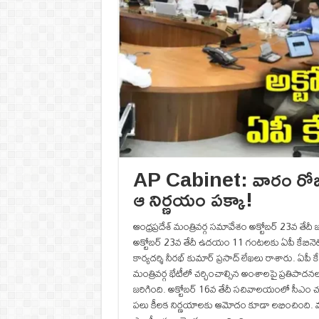
AP Cabinet: వారం రోజుల గ
ఆ నిర్ణయం పక్కా!
ఆంధ్రప్రదేశ్ మంత్రివర్గ సమావేశం అక్టోబర్ 23వ త
అక్టోబర్ 23వ తేదీ ఉదయం 11 గంటలకు ఏపీ కేబినెట్ 
కార్యదర్శి నీరభ్ కుమార్ ప్రసాద్ లేఖలు రాశారు. ఏప
మంత్రివర్గ భేటీలో చర్చించాల్సిన అంశాలపై ప్రతిపా
జరిగింది. అక్టోబర్ 16వ తేదీ సచివాలయంలో సీఎం చ
పలు కీలక నిర్ణయాలకు ఆమోదం కూడా లభించింది. ముఖ్య