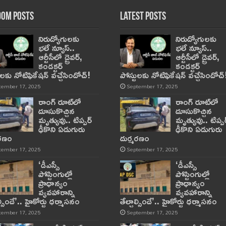
om Posts
Latest Posts
నిరుద్యోగులకు
నిరుద్యోగులకు
భలే న్యూస్..
భలే న్యూస్..
ఆర్టీసీలో డ్రైవర్,
ఆర్టీసీలో డ్రైవర్,
కండక్టర్‌
కండక్టర్‌
ులకు నోటిఫికేషన్‌ వచ్చేసిందోచ్‌!
పోస్టులకు నోటిఫికేషన్‌ వచ్చేసిందోచ్‌
tember 17, 2025
September 17, 2025
రాంగ్ రూట్‌లో
రాంగ్ రూట్‌లో
దూసుకొచ్చిన
దూసుకొచ్చిన
మృత్యువు.. టిప్పర్
మృత్యువు.. టిప్పర
ఢీకొని ఏడుగురు
ఢీకొని ఏడుగురు
మరణం
దుర్మరణం
tember 17, 2025
September 17, 2025
‘డీఎస్సీ
‘డీఎస్సీ
పోస్టింగుల్లో
పోస్టింగుల్లో
ప్రాధాన్యం
ప్రాధాన్యం
వ్యవహారాన్ని
వ్యవహారాన్ని
ాల్సిందే’.. హైకోర్టు ధర్మాసనం
తేల్చాల్సిందే’.. హైకోర్టు ధర్మాసనం
tember 17, 2025
September 17, 2025