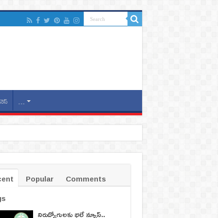
నెస్
…
cent
Popular
Comments
gs
నిరుద్యోగులకు భలే న్యూస్..