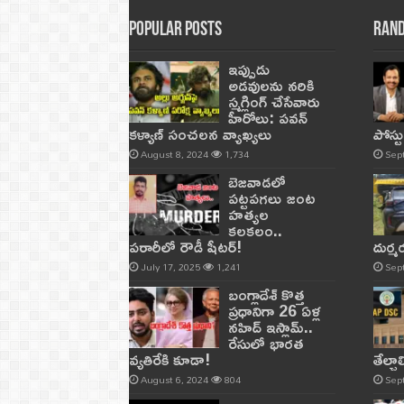
Popular Posts
Rand
ఇప్పుడు
అడవులను నరికి
స్మగ్లింగ్ చేసేవారు
హీరోలు: పవన్
కళ్యాణ్ సంచలన వ్యాఖ్యలు
పోస్ట
August 8, 2024
1,734
Sep
బెజవాడలో
పట్టపగలు జంట
హత్యల
కలకలం..
పరారీలో రౌడీ షీటర్‌!
దుర్
July 17, 2025
1,241
Sep
బంగ్లాదేశ్ కొత్త
ప్రధానిగా 26 ఏళ్ల
నహిద్ ఇస్లామ్..
రేసులో భారత
వ్యతిరేకి కూడా!
తేల్చ
August 6, 2024
804
Sep