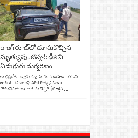
రాంగ్ రూట్‌లో దూసుకొచ్చిన
మృత్యువు.. టిప్పర్ ఢీకొని
ఏడుగురు దుర్మరణం
ఆంధ్రప్రదేశ్ నెల్లూరు జిల్లా సంగం మండలం పెరమన
జాతీయ రహదారిపై ఘోర రోడ్డు ప్రమాదం
చోటుచేసుకుంది. కారును టిప్పర్‌ ఢీకొట్టిన …