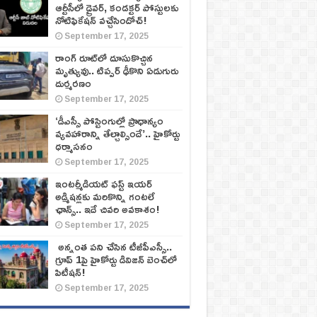
ఆర్టీసీలో డ్రైవర్, కండక్టర్‌ పోస్టులకు
నోటిఫికేషన్‌ వచ్చేసిందోచ్‌!
September 17, 2025
రాంగ్ రూట్‌లో దూసుకొచ్చిన
మృత్యువు.. టిప్పర్ ఢీకొని ఏడుగురు
దుర్మరణం
September 17, 2025
‘డీఎస్సీ పోస్టింగుల్లో ప్రాధాన్యం
వ్యవహారాన్ని తేల్చాల్సిందే’.. హైకోర్టు
ధర్మాసనం
September 17, 2025
ఇంటర్మీడియట్ ఫస్ట్‌ ఇయర్‌
అడ్మిషన్లకు మరికొన్ని గంటలే
ఛాన్స్‌.. ఇదే చివరి అవకాశం!
September 17, 2025
అన్నంత పని చేసిన టీజీపీఎస్సీ..
గ్రూప్‌ 1పై హైకోర్టు డివిజన్‌ బెంచ్‌లో
పిటీషన్‌!
September 17, 2025