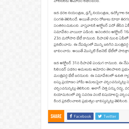
పాలసీలకు ఆమోదం లభించింది.
ఇక ధరల నియంత్రణ, డ్రగ్స్ నియంత్రణ, ఉద్యోగాల క
సంగతి తెలిసిందే. అయితే వారం రోజులు కూడా తిరగక
సంతరించుకుంది. వాస్తవానికి అక్టోబర్ పదో తేదీన ఏ
సమావేశం వాయిదా పడింది. అనంతరం అక్టోబర్ 16న ఏప
23న మరోసారి భేటీ కానుంది. దీపావళి నుంచి ఏపీలో ఉ
ప్రకటించారు. ఈ నేపథ్యంలో మొన్న జరిగిన మంత్
భావించారు. అయితే మొన్నటి కేబినెట్ భేటీలో పారిశ్ర
ఇక అక్టోబర్ 31న దీపావళి పండుగ రానుంది. ఈ నేపథ్
సిలిండర్ పథకం అమలుకు ఆమోదం తెలపాలని ప్రభుత్వం 
మంత్రివర్గ భేటీ జరనుంది. ఈ సమావేశంలో ఉచిత గ
బస్సు ప్రయాణం హామీ అమలుపైనా చర్చించనున్నట్లు
చర్చించనున్నట్లు తెలిసింది. అలాగే చెత్త పన్ను రద్
నియామకంలో చట్ట సవరణ వంటి విషయాలపై చర్చించను
కింద ప్రకటించాలని ప్రభుత్వం భావిస్తున్నట్లు తెలిసింది.
Facebook
Twitter
Share