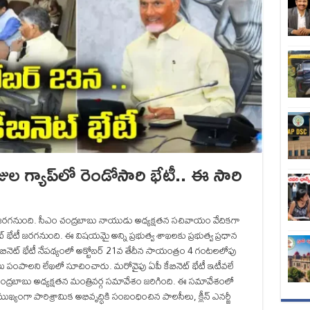
్యాప్‌లో రెండోసారి భేటీ.. ఈ సారి
ేదీ జరగనుంది. సీఎం చంద్రబాబు నాయుడు అధ్యక్షతన సచివాయం వేదికగా
భేటీ జరగనుంది. ఈ విషయమై అన్ని ప్రభుత్వ శాఖలకు ప్రభుత్వ ప్రధాన
ీ కేబినెట్ భేటీ నేపథ్యంలో అక్టోబర్ 21వ తేదీన సాయంత్రం 4 గంటలలోపు
దనలు పంపాలని లేఖలో సూచించారు. మరోవైపు ఏపీ కేబినెట్ భేటీ ఇటీవలే
ంద్రబాబు అధ్యక్షతన మంత్రివర్గ సమావేశం జరిగింది. ఈ సమావేశంలో
ంగా పారిశ్రామిక అభివృద్ధికి సంబంధించిన పాలసీలు, క్లీన్ ఎనర్జీ