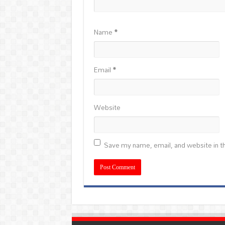
Name
*
Email
*
Website
Save my name, email, and website in th