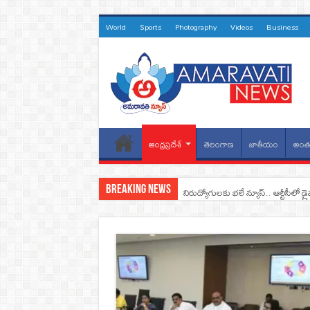
World
Sports
Photography
Videos
Business
ఆంధ్రప్రదేశ్
తెలంగాణ
జాతీయం
అంతర
Breaking News
నిరుద్యోగులకు భలే న్యూస్.. ఆర్టీసీలో డ్ర