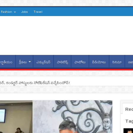
Fashion
Jobs
Travel
్జాతీయం
క్రీడలు
ఎడ్యుకేషన్
పాలిటిక్స్
ఫొటోలు
వీడియోలు
సినిమా
బిజి
ైవర్, కండక్టర్‌ పోస్టులకు నోటిఫికేషన్‌ వచ్చేసిందోచ్‌!
Re
Ta