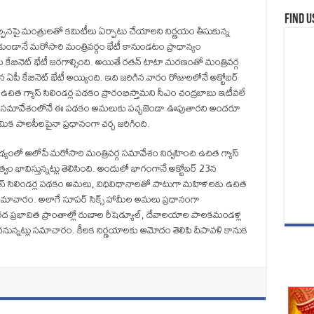
Find u
ల్పనపై మంత్రులతో కమిటీలు ఏర్పాటు చేయాలని నిర్ణయం తీసుకున్న
ుండానే మరోసారి మంత్రివర్గం భేటీ కానుండటం ప్రాధాన్యం
పీ కేబినెట్ భేటీ జరగాల్సింది. అయితే రతన్ టాటా మరణంతో మంత్రివర్గ
ీ కేబినెట్ భేటీ అయ్యింది. ఇది జరిగిన వారం రోజులలోనే అక్టోబర్
చిత గ్యాస్ సిలిండర్ల పథకం ప్రారంభిస్తామని సీఎం చంద్రబాబు ఇటీవలే
రివర్గ సమావేశంలోనే ఈ పథకం అమలుకు పచ్చజెండా ఊపుతారని అందరూ
ామిక పాలసీలపైనా ప్రధానంగా చర్చ జరిగింది.
యంలో ఆలోపే మరోసారి మంత్రివర్గ సమావేశం నిర్వహించి ఉచిత గ్యాస్
భావిస్తున్నట్లు తెలిసింది. అందులో భాగంగానే అక్టోబర్ 23న
్యాస్ సిలిండర్ల పథకం అమలు, విధివిధానాలతో పాటుగా మహిళలకు ఉచిత
 సమాచారం. అలాగే సూపర్ సిక్స్ హామీల అమలు ప్రధానంగా
దు, వరద ప్రభావిత ప్రాంతాల్లో రుణాల రీషెడ్యూల్, దేవాలయాల పాలకమండళ్ల
న్నట్లు సమాచారం. కీలక నిర్ణయాలకు ఆమోదం తెలిపి దీపావళి కానుక