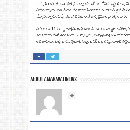
3, 4, 5 తరగతులను గత ప్రభుత్వంలో విలీనం చేసిన నిర్ణయాన్ని వె
తీసుకున్నారు. ప్రతి మేజర్‌ పంచాయతీలోనూ ఒక మోడల్‌ ప్రైమరీ 
చేస్తామన్నారు. వచ్చే నెలలో నిర్వహించే కార్యక్రమాలపై చర్చించారు.
నవంబరు 11న రాష్ట్ర ఉత్తమ ఉపాధ్యాయులకు అవార్డుల దినోత్సవం 
చంద్రబాబు సహా మంత్రులు, ఎమ్మెల్యేలు, ప్రజాప్రతినిధులు హాజ
అధికారులు. వచ్చే వారం ప్రమోషనల్లు, బదిలీలపై చర్చించాలని నిర్
About amaravatinews