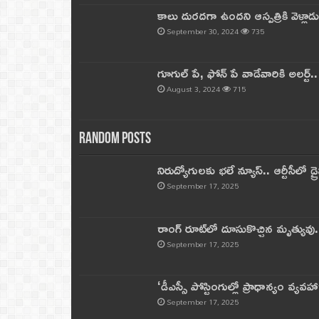
కాలు దురదగా ఉందని ఆస్పత్రికి వెళ్లా
September 30, 2024
735
గూగుల్ పే, ఫోన్ పే వాడేవారికి అలర్ట్
August 3, 2024
715
Random Posts
నిరుద్యోగులకు భలే న్యూస్.. ఆర్టీసీలో డ్ర
September 17, 2025
రాంగ్ రూట్‌లో దూసుకొచ్చిన మృత్యువు.
September 17, 2025
‘డీఎస్సీ పోస్టింగుల్లో ప్రాధాన్యం వ్యవహా
September 17, 2025