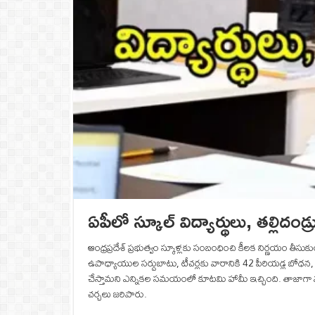
ఏపీలో స్కూల్ విద్యార్థులు, తల్లిదం
ఆంధ్రప్రదేశ్ ప్రభుత్వం స్కూళ్లకు సంబంధించి కీలక నిర్ణయం తీసు
ఉపాధ్యాయుల సర్దుబాటు, టీచర్లకు వారానికి 42 పీరియడ్ల బోధన,
చేస్తామని ఎన్నికల సమయంలో కూటమి హామీ ఇచ్చింది. తాజాగా వచ
చర్చలు జరిపారు.