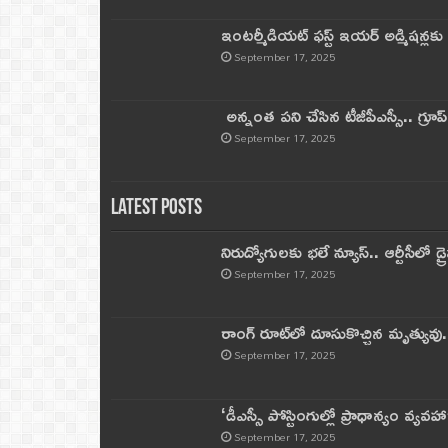
ఇంటర్మీడియట్ ఫస్ట్‌ ఇయర్‌ అడ్మిషన్లక
September 17, 2025
అన్నంత పని చేసిన టీజీపీఎస్సీ.. గ్రూప్‌ 
September 17, 2025
Latest Posts
నిరుద్యోగులకు భలే న్యూస్.. ఆర్టీసీలో డ్ర
September 17, 2025
రాంగ్ రూట్‌లో దూసుకొచ్చిన మృత్యువు.
September 17, 2025
‘డీఎస్సీ పోస్టింగుల్లో ప్రాధాన్యం వ్యవహా
September 17, 2025