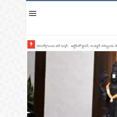
నిరుద్యోగులకు భలే న్యూస్.. ఆర్టీసీలో డ్రైవర్, కండక్టర్‌ పోస్టులకు న