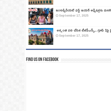
ఇంటర్మీడియట్ ఫస్ట్‌ ఇయర్‌ అడ్మిషన్లకు మరి
September 17, 2025
అన్నంత పని చేసిన టీజీపీఎస్సీ.. గ్రూప్‌ 1పై హై
September 17, 2025
Find us on Facebook