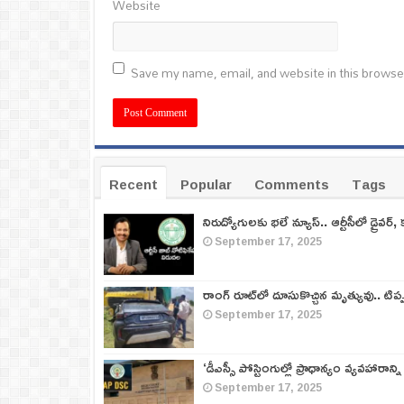
Website
Save my name, email, and website in this browse
Recent
Popular
Comments
Tags
నిరుద్యోగులకు భలే న్యూస్.. ఆర్టీసీలో డ్రైవర్, 
September 17, 2025
రాంగ్ రూట్‌లో దూసుకొచ్చిన మృత్యువు.. టిప
September 17, 2025
‘డీఎస్సీ పోస్టింగుల్లో ప్రాధాన్యం వ్యవహారాన్ని
September 17, 2025