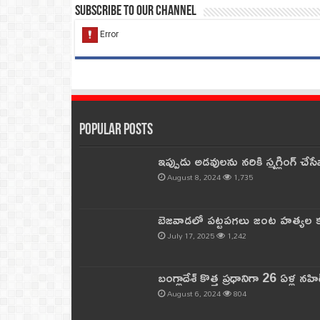
Subscribe to our Channel
Popular Posts
ఇప్పుడు అడవులను నరికి స్మగ్లింగ్ చ
August 8, 2024
1,735
బెజవాడలో పట్టపగలు జంట హత్యల కల
July 17, 2025
1,242
బంగ్లాదేశ్ కొత్త ప్రధానిగా 26 ఏళ్ల నహ
August 6, 2024
804