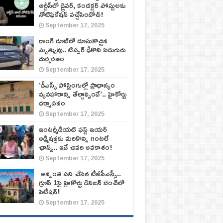
ఆర్టీసీలో డ్రైవర్, కండక్టర్‌ పోస్టులకు
నోటిఫికేషన్‌ వచ్చేసిందోచ్‌!
September 17, 2025
రాంగ్ రూట్‌లో దూసుకొచ్చిన
మృత్యువు.. టిప్పర్ ఢీకొని ఏడుగురు
దుర్మరణం
September 17, 2025
‘డీఎస్సీ పోస్టింగుల్లో ప్రాధాన్యం
వ్యవహారాన్ని తేల్చాల్సిందే’.. హైకోర్టు
ధర్మాసనం
September 17, 2025
ఇంటర్మీడియట్ ఫస్ట్‌ ఇయర్‌
అడ్మిషన్లకు మరికొన్ని గంటలే
ఛాన్స్‌.. ఇదే చివరి అవకాశం!
September 17, 2025
అన్నంత పని చేసిన టీజీపీఎస్సీ..
గ్రూప్‌ 1పై హైకోర్టు డివిజన్‌ బెంచ్‌లో
పిటీషన్‌!
September 17, 2025