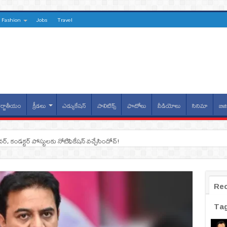
Fashion
Jobs
Travel
్జాతీయం
క్రీడలు
ఎడ్యుకేషన్
పాలిటిక్స్
ఫొటోలు
వీడియోలు
సినిమా
బిజి
ైవర్, కండక్టర్‌ పోస్టులకు నోటిఫికేషన్‌ వచ్చేసిందోచ్‌!
Re
Ta