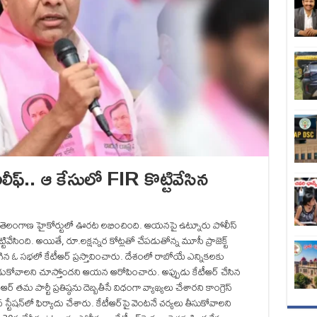
రిలీఫ్.. ఆ కేసులో FIR కొట్టివేసిన
ీఆర్‌కు తెలంగాణ హైకోర్టులో ఊరట లభించింది. ఆయనపై ఉట్నూరు పోలీస్‌
టివేసింది. అయితే, రూ.లక్షన్నర కోట్లతో చేపడుతోన్న మూసీ ప్రాజెక్ట్
న ఓ సభలో కేటీఆర్ ప్రస్తావించారు. దేశంలో రాబోయే ఎన్నికలకు
ు వాడుకోవాలని చూస్తోందని ఆయన ఆరోపించారు. అప్పుడు కేటీఆర్ చేసిన
 పార్టీ ప్రతిష్ఠను దెబ్బతీసే విధంగా వ్యాఖ్యలు చేశారని కాంగ్రెస్
షన్‌లో ఫిర్యాదు చేశారు. కేటీఆర్‌పై వెంటనే చర్యలు తీసుకోవాలని