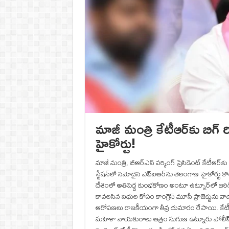
మాజీ మంత్రి కేటీఆర్‌కు బిగ్‌ 
హైకోర్టు!
మాజీ మంత్రి, బీఆర్ఎస్ వర్కింగ్‌ ప్రెసిడెంట్‌ కేట
స్టేషన్‌లో నమోదైన ఎఫ్‌ఐఆర్‌ను తెలంగాణ హైకోర్టు కొట్
దేశంలో అతిపెద్ద కుంభకోణం అంటూ ఉట్నూర్‌లో జరిగి
కావలసిన నిధుల కోసం కాంగ్రెస్‌ మూసీ ప్రాజెక్టున
ఆరోపణలు రాజకీయంగా తీవ్ర దుమారం రేపాయి. కేటీఆర్ తమ
మహిళా నాయకురాలు ఆత్రం సుగుణ ఉట్నూరు పోలీస్‌ స్టే