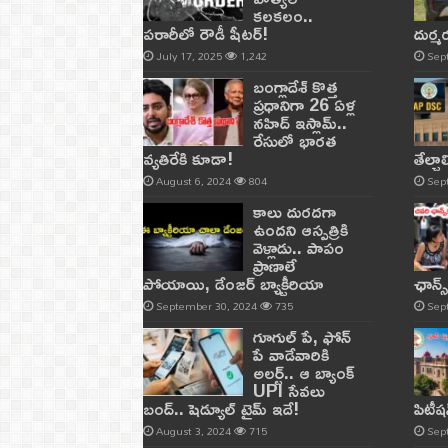
కలకలం..
పరారీలో రౌడీ షీటర్‌!
దుర్
July 17, 2025
1,242
Sep
బంగ్లాదేశ్ కొత్త
ప్రధానిగా 26 ఏళ్ల
నహిద్ ఇస్లామ్..
రేసులో భారత
వ్యతిరేకి కూడా!
తేల్చ
August 6, 2024
804
Sep
కాలు దురదగా
ఉందని ఆస్పత్రికి
వెళ్లాడు.. పాపం
ప్రాణాలే
పోయాయి, డేంజర్ బ్యాక్టీరియా
ఛాన్స
September 30, 2024
735
Sep
గూగుల్ పే, ఫోన్
పే వాడేవారికి
అలర్ట్.. ఆ బ్యాంక్
UPI సేవలు
బంద్.. షెడ్యూల్ టైమ్ ఇదే!
పిటీషన
August 3, 2024
715
Sep