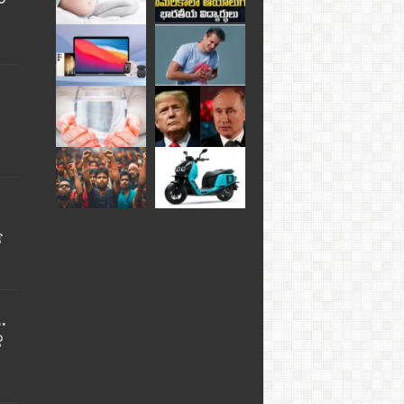
ే
..
ు