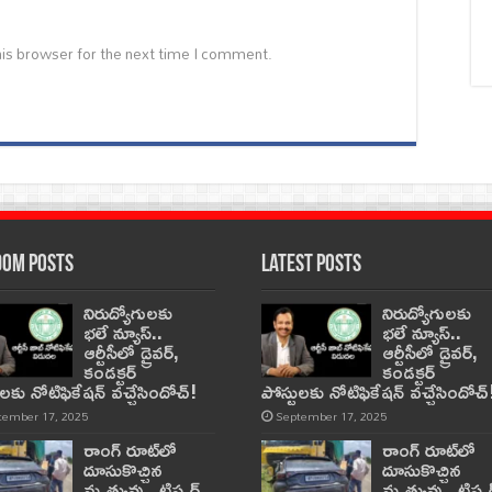
is browser for the next time I comment.
om Posts
Latest Posts
నిరుద్యోగులకు
నిరుద్యోగులకు
భలే న్యూస్..
భలే న్యూస్..
ఆర్టీసీలో డ్రైవర్,
ఆర్టీసీలో డ్రైవర్,
కండక్టర్‌
కండక్టర్‌
ులకు నోటిఫికేషన్‌ వచ్చేసిందోచ్‌!
పోస్టులకు నోటిఫికేషన్‌ వచ్చేసిందోచ్‌
tember 17, 2025
September 17, 2025
రాంగ్ రూట్‌లో
రాంగ్ రూట్‌లో
దూసుకొచ్చిన
దూసుకొచ్చిన
మృత్యువు.. టిప్పర్
మృత్యువు.. టిప్పర