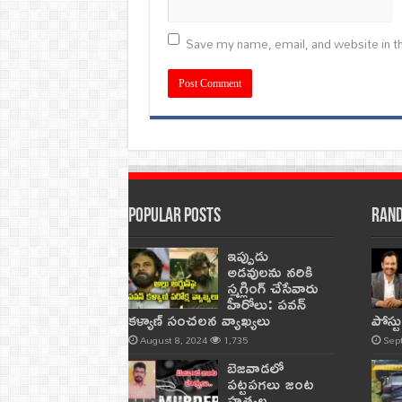
Save my name, email, and website in th
Popular Posts
Rand
ఇప్పుడు
అడవులను నరికి
స్మగ్లింగ్ చేసేవారు
హీరోలు: పవన్
కళ్యాణ్ సంచలన వ్యాఖ్యలు
పోస్ట
August 8, 2024
1,735
Sep
బెజవాడలో
పట్టపగలు జంట
హత్యల