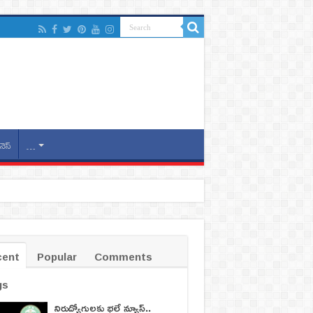
నెస్
…
cent
Popular
Comments
gs
నిరుద్యోగులకు భలే న్యూస్..