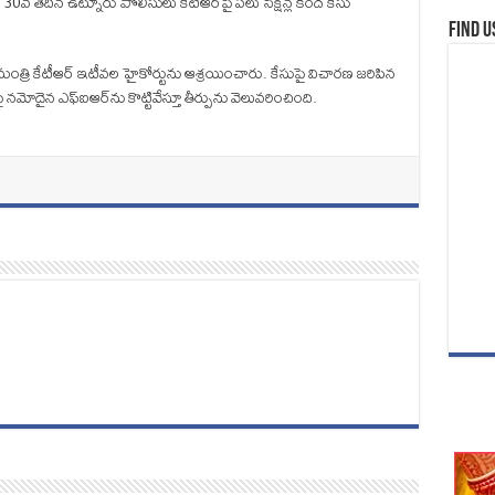
్‌ 30వ తేదీన ఉట్నూరు పోలీసులు కేటీఆర్‌పై పలు సెక్షన్ల కింద కేసు
Find u
త్రి కేటీఆర్ ఇటీవల హైకోర్టును ఆశ్రయించారు. కేసుపై విచారణ జరిపిన
 నమోదైన ఎఫ్‌ఐఆర్‌ను కొట్టివేస్తూ తీర్పును వెలువరించింది.