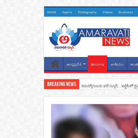
World
Sports
Photography
Videos
Business
ఆంధ్రప్రదేశ్
తెలంగాణ
జాతీయం
అంతర
Breaking News
నిరుద్యోగులకు భలే న్యూస్.. ఆర్టీసీలో డ్ర