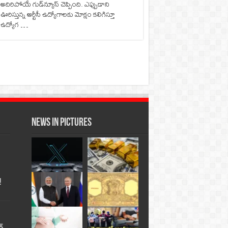
అదిరిపోయే గుడ్‌న్యూస్‌ చెప్పింది. ఎప్పుడాని
ఊరిస్తున్న ఆర్టీసీ ఉద్యోగాలకు మోక్షం కలిగిస్తూ
ఉద్యోగ …
News in Pictures
!
్