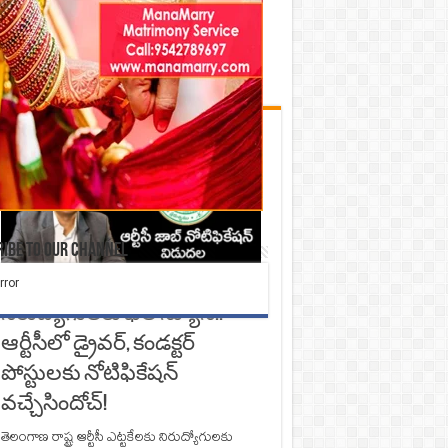
Check Also
ibe to our Channel
నిరుద్యోగులకు భలే న్యూస్..
ఆర్టీసీలో డ్రైవర్, కండక్టర్‌
పోస్టులకు నోటిఫికేషన్‌
వచ్చేసిందోచ్‌!
తెలంగాణ రాష్ట్ర ఆర్టీసీ ఎట్టకేలకు నిరుద్యోగులకు