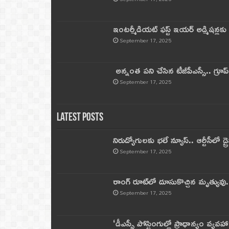
ఇంటర్మీడియట్ ఫస్ట్‌ ఇయర్‌ అడ్మిషన్లక
September 17, 2025
అన్నంత పని చేసిన టీజీపీఎస్సీ.. గ్రూప్‌ 
September 17, 2025
Latest Posts
నిరుద్యోగులకు భలే న్యూస్.. ఆర్టీసీలో డ్ర
September 17, 2025
రాంగ్ రూట్‌లో దూసుకొచ్చిన మృత్యువు.
September 17, 2025
‘డీఎస్సీ పోస్టింగుల్లో ప్రాధాన్యం వ్యవహా