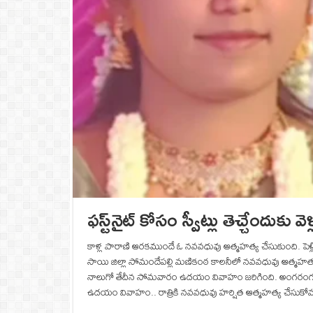
ఫస్ట్‌నైట్ కోసం స్వీట్లు తెచ్చేందుకు వ
కాళ్ల పారాణి ఆరకముందే ఓ నవవధువు ఆత్మహత్య చేసుకుంది. పెళ్లి
సాయి జిల్లా సోమందేపల్లి మణికంఠ కాలనీలో నవవధువు ఆత్మహత్య తీవ్ర 
నాలుగో తేదీన సోమవారం ఉదయం వివాహం జరిగింది. అంగరంగ వైభవ
ఉదయం వివాహం.. రాత్రికి నవవధువు హర్షిత ఆత్మహత్య చేసుకోవ