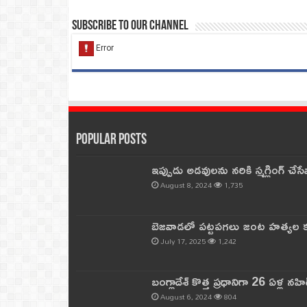
Subscribe to our Channel
Popular Posts
ఇప్పుడు అడవులను నరికి స్మగ్లింగ్ చ
August 8, 2024
1,735
బెజవాడలో పట్టపగలు జంట హత్యల కల
July 17, 2025
1,242
బంగ్లాదేశ్ కొత్త ప్రధానిగా 26 ఏళ్ల నహ
August 6, 2024
804