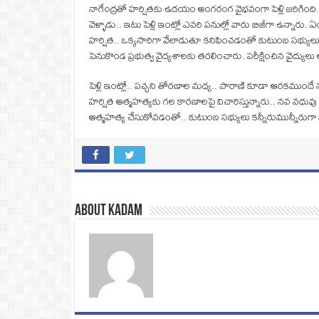
నాగేంద్రతో హర్షితకు ఉదయం అంగరంగ వైభవంగా పెళ్లి జరిగింది.. 
వెళ్ళాడు.. ఇటు పెళ్లి ఇంట్లో ఎవరి పనుల్లో వారు బిజీగా ఉన్న
హర్షిత.. ఒక్కసారిగా వేలాడుతూ కనిపించడంతో కుటుంబ సభ్య
పెనుకొండ ప్రభుత్వ వైద్యశాలకు తరలించారు. పరీక్షించిన వైద్యులు అ
పెళ్లి ఇంట్లో.. పచ్చని తోరణాల మధ్య.. పారాణి కూడా ఆరకముం
హర్షిత ఆత్మహత్యకు గల కారణాలపై విచారిస్తున్నారు.. నవ వధువు 
ఆత్మహత్య చేసుకోవడంతో.. కుటుంబ సభ్యులు కన్నీరుమున్నీరుగా వి
About Kadam