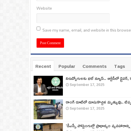
Website
Save my name, email, and website in this browse
Recent
Popular
Comments
Tags
నిరుద్యోగులకు భలే న్యూస్.. ఆర్టీసీలో డ్రైవర్, 
September 17, 2025
రాంగ్ రూట్‌లో దూసుకొచ్చిన మృత్యువు.. టిప
September 17, 2025
‘డీఎస్సీ పోస్టింగుల్లో ప్రాధాన్యం వ్యవహారాన్ని