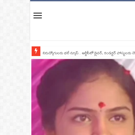
నిరుద్యోగులకు భలే న్యూస్.. ఆర్టీసీలో డ్రైవర్, కండక్టర్‌ పోస్టులకు న