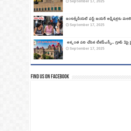
September 17, 2025
ఇంటర్మీడియట్ ఫస్ట్‌ ఇయర్‌ అడ్మిషన్లకు మరి
September 17, 2025
అన్నంత పని చేసిన టీజీపీఎస్సీ.. గ్రూప్‌ 1పై హై
September 17, 2025
Find us on Facebook