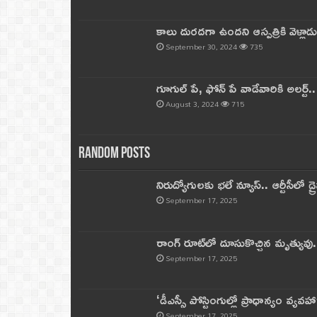
కాలు దురదగా ఉందని ఆస్పత్రికి వెళ్లా
September 30, 2024
735
గూగుల్ పే, ఫోన్ పే వాడేవారికి అలర్ట్
August 3, 2024
715
Random Posts
నిరుద్యోగులకు భలే న్యూస్.. ఆర్టీసీలో డ్ర
September 17, 2025
రాంగ్ రూట్‌లో దూసుకొచ్చిన మృత్యువు.
September 17, 2025
‘డీఎస్సీ పోస్టింగుల్లో ప్రాధాన్యం వ్యవహా
September 17, 2025