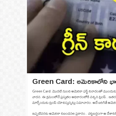
Green Card: అమెరికాలోని భారతీయు
Green Card: మొదటి నుంచి అమెరికా ఫస్ట్ నినాదంతో ముందుకు వెళ్
వాదన. ఈ క్రమంలోనే ప్రస్తుతం అధికారంలోకి వచ్చిన ట్రంప్.. ఇతర దేశా
మార్చేందుకు ట్రంప్ యోచిస్తున్నట్లు సమాచారం. అదే జరిగితే అమెర
ఇప్పటివరకు అమెరికా నిబంధనల ప్రకారం.. చట్టబద్ధంగా ఆ దేశానికి వె