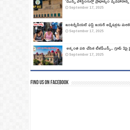
‘డీఎస్సీ పోస్టింగుల్లో ప్రాధాన్యం వ్యవహారాన్ని
September 17, 2025
ఇంటర్మీడియట్ ఫస్ట్‌ ఇయర్‌ అడ్మిషన్లకు మరి
September 17, 2025
అన్నంత పని చేసిన టీజీపీఎస్సీ.. గ్రూప్‌ 1పై హై
September 17, 2025
Find us on Facebook