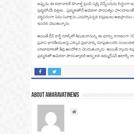
ఇప్పుడు ఈ విధానానికే డొనాల్డ్ ట్రంప్ స్వస్తి చెప్పేందుకు సిద్ధంగ
పుట్టబోయే పిల్లలు.. పుట్టుకతోనే అమెరికా పౌరసత్వం పొందాలంటే 
చట్టపరంగా పెను సవాళ్లను ఎదుర్కొవచ్చని నిపుణులు అభిప్రాయం వ్య
ఉందని చెబుతున్నారు.
అయితే గ్రీన్ కార్డ్ రూల్స్‌లో తీసుకురానున్న ఈ మార్పు కారణంగా 10
ప్రవాస భారతీయులపై ఎక్కువ ప్రభావాన్ని చూపుతుందని సంబంధిత వర్
పరిణామాలతో తీవ్ర ఆందోళన చెందుతున్నారు. అయితే న్యాయ నిపుణుల
పుట్టుకతో అమెరికా పౌరసత్వానికి అర్హులని ఇమ్మిగ్రేషన్ అటార్నీ రా
About amaravatinews