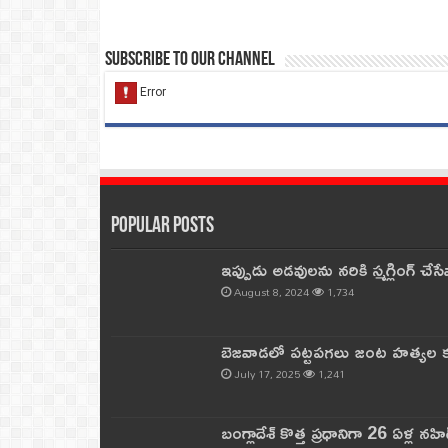
Subscribe to our Channel
Popular Posts
ఇప్పుడు అడవులను నరికి స్మగ్లింగ్ చ
August 8, 2024
1,734
బెజవాడలో పట్టపగలు జంట హత్యల కల
July 17, 2025
1,241
బంగ్లాదేశ్ కొత్త ప్రధానిగా 26 ఏళ్ల నహ