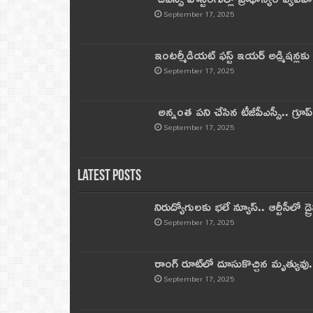
September 17, 2025
ఇంటర్మీడియట్ ఫస్ట్‌ ఇయర్‌ అడ్మిషన్లక
September 17, 2025
అన్నంత పని చేసిన టీజీపీఎస్సీ.. గ్రూప్‌ 
September 17, 2025
Latest Posts
నిరుద్యోగులకు భలే న్యూస్.. ఆర్టీసీలో డ్ర
September 17, 2025
రాంగ్ రూట్‌లో దూసుకొచ్చిన మృత్యువు.
September 17, 2025