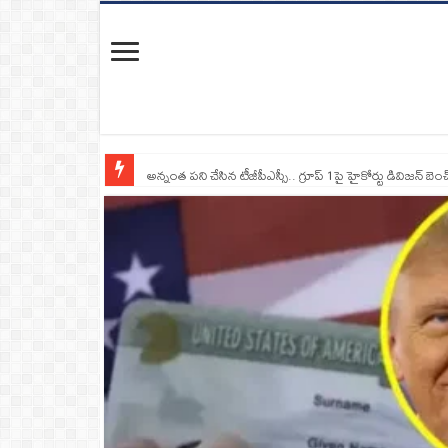
నిరుద్యోగులకు భలే న్యూస్.. ఆర్టీసీలో డ్రైవర్, కండక్టర్‌ పోస్టులకు న
అన్నంత పని చేసిన టీజీపీఎస్సీ.. గ్రూప్‌ 1పై హైకోర్టు డివిజన్‌ బెంచ్