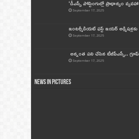
‘డీఎస్సీ పోస్టింగుల్లో ప్రాధాన్యం వ్యవహా
September 17, 2025
ఇంటర్మీడియట్ ఫస్ట్‌ ఇయర్‌ అడ్మిషన్లక
September 17, 2025
అన్నంత పని చేసిన టీజీపీఎస్సీ.. గ్రూప్‌ 
September 17, 2025
News in Pictures