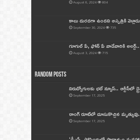
August 6, 2024
804
కాలు దురదగా ఉందని ఆస్పత్రికి వెళ్లా
September 30, 2024
735
గూగుల్ పే, ఫోన్ పే వాడేవారికి అలర్ట్
August 3, 2024
715
Random Posts
నిరుద్యోగులకు భలే న్యూస్.. ఆర్టీసీలో డ్ర
September 17, 2025
రాంగ్ రూట్‌లో దూసుకొచ్చిన మృత్యువు.
September 17, 2025
‘డీఎస్సీ పోస్టింగుల్లో ప్రాధాన్యం వ్యవహా