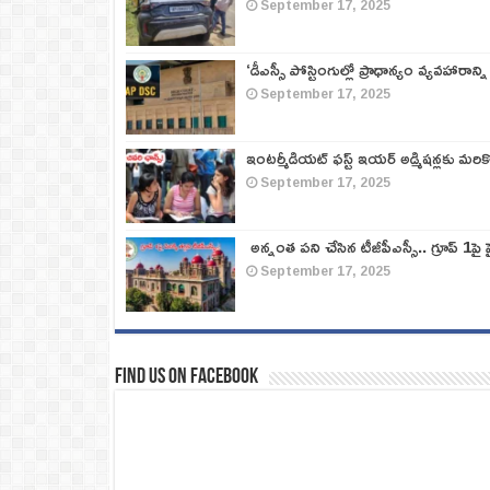
September 17, 2025
‘డీఎస్సీ పోస్టింగుల్లో ప్రాధాన్యం వ్యవహారాన్ని
September 17, 2025
ఇంటర్మీడియట్ ఫస్ట్‌ ఇయర్‌ అడ్మిషన్లకు మరి
September 17, 2025
అన్నంత పని చేసిన టీజీపీఎస్సీ.. గ్రూప్‌ 1పై హై
September 17, 2025
Find us on Facebook