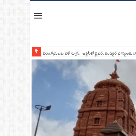
నిరుద్యోగులకు భలే న్యూస్.. ఆర్టీసీలో డ్రైవర్, కండక్టర్‌ పోస్టులకు న