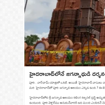
హైదరాబాద్‎లోనే జగన్నాథుడి దర్శనం..
పూరి.. చార్‌ధామ్ యాత్రలో ఒకటి. అయితే హైదరాబాద్ వాసులు చ
మరి హైదరాబాద్‎లో పూరి జగన్నాథ ఆలయం ఎక్కడ ఉంది.? ఈ టెంప
హైదరాబాద్‎లోని శ్రీ జగన్నాథ ఆలయం కళింగ కల్చరల్ ట్రస్ట్ అద్భ
ఉంటుంది. పూరి వెళ్లలేము అనుకునేవారికి ఇది మంచి ఎంపికనే చె