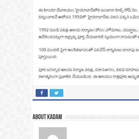
ఈ హిందూ దేవాలయం హైదరాబాద్‌లోని బంజారా హిల్స్‌ రోడ్ నెం.12ల
నిర్మించాలనే ఆలోచన 1992లో హైదరాబాద్‎కు వలస వచ్చిన ఒడియ
1992 నుండి పవిత్ర ఆలయ నిర్మాణం కోసం హోమాలు, యజ్ఞాలు, పూ
ఆదేశించినట్లుగా లక్ష్యాన్ని పూర్తి చేయడానికి స్వయంగా రావడం
100 మందికి పైగా అంకితభావంతో పనిచేసే కార్మికులు దాదాపు ఐద
పూర్తయింది.
పూరి జగన్నాథ ఆలయ నిర్మాణ చరిత్ర, దశావతారం, వివిధ రూపాల
కళాత్మకంగా ప్రణాళిక చేయబడింది. ఈ ఆలయం రాత్రిపూట అద్భుతంగ
About Kadam