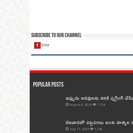
Subscribe to our Channel
Popular Posts
ఇప్పుడు అడవులను నరికి స్మగ్లింగ్ చ
August 8, 2024
1,734
బెజవాడలో పట్టపగలు జంట హత్యల కల
July 17, 2025
1,240