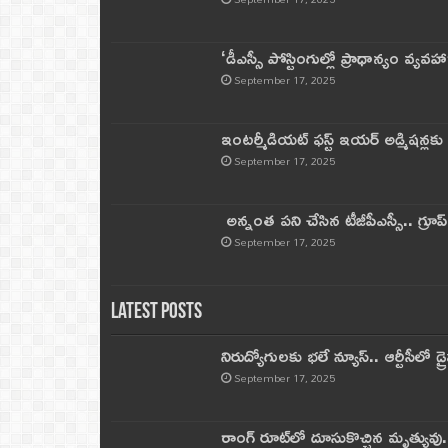
‘డీఎస్సీ పోస్టింగుల్లో ప్రాధాన్యం వ్యవహా
September 17, 2025
ఇంటర్మీడియట్ ఫస్ట్‌ ఇయర్‌ అడ్మిషన్లక
September 17, 2025
అన్నంత పని చేసిన టీజీపీఎస్సీ.. గ్రూప్‌ 
September 17, 2025
Latest Posts
నిరుద్యోగులకు భలే న్యూస్.. ఆర్టీసీలో డ్ర
September 17, 2025
రాంగ్ రూట్‌లో దూసుకొచ్చిన మృత్యువు.