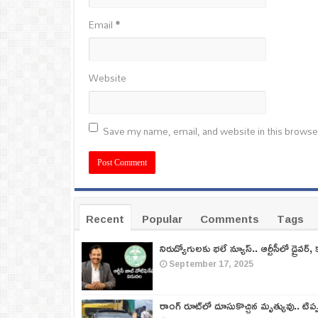
Email
*
Website
Save my name, email, and website in this browse
Recent
Popular
Comments
Tags
నిరుద్యోగులకు భలే న్యూస్.. ఆర్టీసీలో డ్రైవర్, 
September 17, 2025
రాంగ్ రూట్‌లో దూసుకొచ్చిన మృత్యువు.. టిప