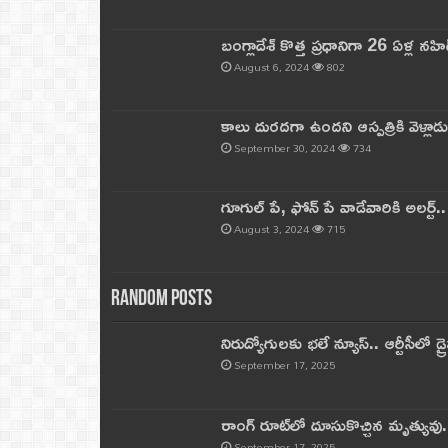
బంగ్లాదేశ్ కొత్త ప్రధానిగా 26 ఏళ్ల నహ
August 6, 2024
802
కాలు దురదగా ఉందని ఆస్పత్రికి వెళ్లా
September 30, 2024
734
గూగుల్ పే, ఫోన్ పే వాడేవారికి అలర్ట్
August 3, 2024
715
Random Posts
నిరుద్యోగులకు భలే న్యూస్.. ఆర్టీసీలో డ్ర
September 17, 2025
రాంగ్ రూట్‌లో దూసుకొచ్చిన మృత్యువు.
September 17, 2025