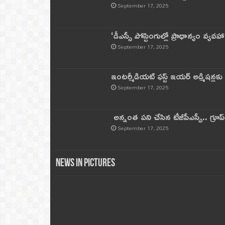
September 17, 2025
‘డీఎస్సీ పోస్టింగుల్లో ప్రాధాన్యం వ్యవహా
September 17, 2025
ఇంటర్మీడియట్ ఫస్ట్‌ ఇయర్‌ అడ్మిషన్లక
September 17, 2025
అన్నంత పని చేసిన టీజీపీఎస్సీ.. గ్రూప్‌ 
September 17, 2025
News in Pictures