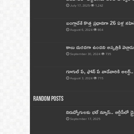
July 17, 2025
1,242
బంగ్లాదేశ్ కొత్త ప్రధానిగా 26 ఏళ్ల నహ
August 6, 2024
804
కాలు దురదగా ఉందని ఆస్పత్రికి వెళ్లా
September 30, 2024
735
గూగుల్ పే, ఫోన్ పే వాడేవారికి అలర్ట్
August 3, 2024
715
Random Posts
నిరుద్యోగులకు భలే న్యూస్.. ఆర్టీసీలో డ్ర
September 17, 2025