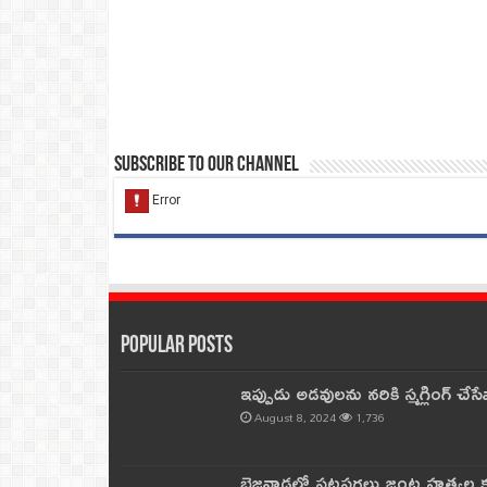
Subscribe to our Channel
Popular Posts
ఇప్పుడు అడవులను నరికి స్మగ్లింగ్ చ
August 8, 2024
1,736
బెజవాడలో పట్టపగలు జంట హత్యల కల