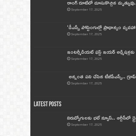
రాంగ్ రూట్‌లో దూసుకొచ్చిన మృత్యువు.
September 17, 2025
‘డీఎస్సీ పోస్టింగుల్లో ప్రాధాన్యం వ్యవహా
September 17, 2025
ఇంటర్మీడియట్ ఫస్ట్‌ ఇయర్‌ అడ్మిషన్లక
September 17, 2025
అన్నంత పని చేసిన టీజీపీఎస్సీ.. గ్రూప్‌ 
September 17, 2025
Latest Posts
నిరుద్యోగులకు భలే న్యూస్.. ఆర్టీసీలో డ్ర
September 17, 2025