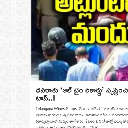
దసరాకు ‘ఆల్ టైం రికార్డు’ సృష్టి
టాప్‌..!
Telangana Wines Shops: తెలంగాణలో దసరా అంటే మామూలుగా 
ప్రజలకు తాగటం ఓ వ్యసనం కాదు.. అలవాటు పడిన ఓ సంప్రదాయం. 
రికార్డుస్థాయిలో మద్యం తాగేశారు. కేవలం పది రోజుల్లో వెయ్యి కోట
అధికంగా అమ్మకాలు నమోదైనట్టు తెలుస్తోంది.