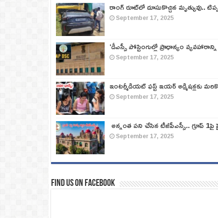
రాంగ్ రూట్‌లో దూసుకొచ్చిన మృత్యువు.. టిప
September 17, 2025
‘డీఎస్సీ పోస్టింగుల్లో ప్రాధాన్యం వ్యవహారాన్ని
September 17, 2025
ఇంటర్మీడియట్ ఫస్ట్‌ ఇయర్‌ అడ్మిషన్లకు మరి
September 17, 2025
అన్నంత పని చేసిన టీజీపీఎస్సీ.. గ్రూప్‌ 1పై హై
September 17, 2025
Find us on Facebook