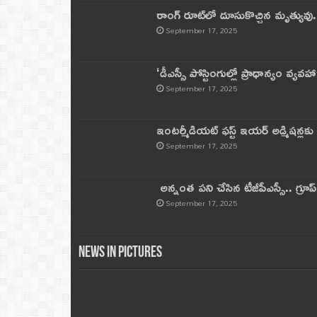
రాంగ్ రూట్‌లో దూసుకొచ్చిన మృత్యువు.
September 17, 2025
‘డీఎస్సీ పోస్టింగుల్లో ప్రాధాన్యం వ్యవహా
September 17, 2025
ఇంటర్మీడియట్ ఫస్ట్‌ ఇయర్‌ అడ్మిషన్లక
September 17, 2025
అన్నంత పని చేసిన టీజీపీఎస్సీ.. గ్రూప్‌ 
September 17, 2025
News in Pictures