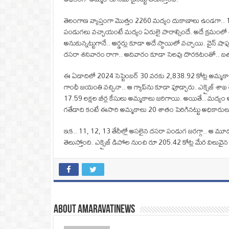
తెలంగాణ వ్యాప్తంగా మొత్తం 2260 మద్యం దుకాణాలు ఉండగా.. 11
పండుగలు వచ్చాయంటే మద్యం ఏరులై పారాల్సిందే. అదే క్రమంలో ఈ దస
అనుకున్నట్టుగానే.. ఆర్డర్లు కూడా అదే స్థాయిలో వచ్చాయి. వైన్ 
దసరా శనివారం రాగా.. ఆదివారం కూడా సెలవు దొరకటంతో.. బతు
ఈ ఏడాదిలో 2024 సెప్టెంబర్ 30 వరకు 2,838.92 కోట్ల అమ్మకాల
గాంధీ జయంతి వచ్చినా.. ఆ గ్యాప్‌ను కూడా పూడ్చారు. ఎక్సైజ్ శాఖ
17.59 లక్షల బీర్ల కేసులు అమ్మకాలు జరిగాయి. అయితే.. మద్యం అమ్
గతేడాది కంటే ఈసారి అమ్మకాలు 20 శాతం పెరిగినట్టు అధికారులు చ
ఇక.. 11, 12, 13 తేదీల్లో అసలైన దసరా పండుగ జరగ్గా.. ఆ మూడ
తెలుస్తోంది. ఎక్సైజ్ డిపోల నుంచి రూ 205.42 కోట్ల మేర విలువ
About amaravatinews