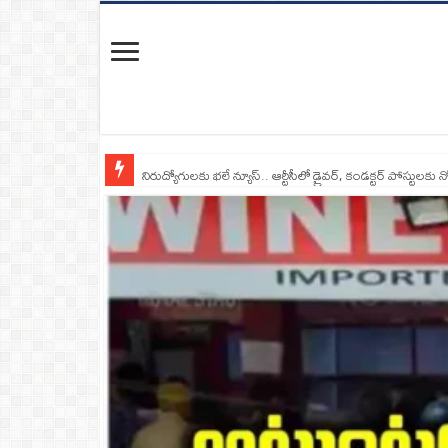
నిరుద్యోగులకు భలే న్యూస్.. ఆర్టీసీలో డ్రైవర్, కండక్టర్‌ పోస్టులకు న