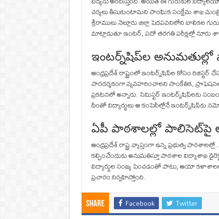
విద్యను అందిస్తుంది. అయితే ఈ గురుకుల విద్యాలయాల్ల
చర్యలు తీసుకుంటామని సాంఘిక సంక్షేమ శాఖ మంత్రి డ
శ్రీరాములు నెల్లూరు జిల్లా పెదపవనిలోని బాలి
మాట్లాడుతూ ఇంటర్, పదో తరగతి పరీక్షల్లో నూరు శాత
ఇంటర్న్‌షిప్‌ల అనుమతుల్ల
ఆంధ్రప్రదేశ్‌ రాష్ట్రంలో ఇంటర్న్‌షిప్‌ల కోసం రిజిస
పారదర్శకంగా వ్యవహరించాలని సాంకేతిక, ప్రొఫెషనల్
ప్రకటనలో అన్నారు. సెమిస్టర్‌ ఇంటర్న్‌షిప్‌లకు సంబ
దీంతో విద్యార్థులు ఆ కంపెనీల్లోనే ఇంటర్న్‌షిప్‌కు 
ఏపీ పాఠశాలల్లో పాలిసెట్‌ప
ఆంధ్రప్రదేశ్‌ రాష్ట్ర వ్యాప్తంగా ఉన్న ప్రభుత్వ పాఠశాలల
కల్పించేందుకు అనుమతిస్తూ పాఠశాల విద్యాశాఖ డైరె
విద్యార్థుల సంఖ్య పెంచడంతో పాటు, ఆయా కళాశాలల్లో
ప్రచారం నిర్వహిస్తోంది.
Facebook
Twitter
Share