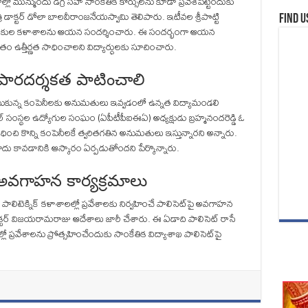
ో మున్ముందు డిగ్రీ సహా సాంకేతిక కోర్సులను కూడా ప్రవేశపెట్టేందుకు
ాక్టర్‌ డోలా బాలవీరాంజనేయస్వామి తెలిపారు. ఇటీవల శ్రీపొట్టి
Find u
కల గురుకుల కళాశాలను ఆయన సందర్శించారు. ఈ సందర్భంగా ఆయన
ం ఉత్తీర్ణత సాధించాలని విద్యార్ధులకు సూచించారు.
ో పారదర్శకత పాటించాలి
్టర్‌ చేసుకున్న కంపెనీలకు అనుమతులు ఇవ్వడంలో ఉన్నత విద్యామండలి
‌ సంస్థల ఉద్యోగుల సంఘం (ఏపీటీపీఐఈఏ) అధ్యక్షుడు బ్రహ్మనందరెడ్డి ఓ
ంధించి కొన్ని కంపెనీలకే త్వరితగతిన అనుమతులు ఇస్తున్నారని అన్నారు.
నమోదు కావడానికి ఆస్కారం ఏర్పడుతోందని పేర్కొన్నారు.
ై అవగాహన కార్యక్రమాలు
్లో.. పాలిటెక్నిక్‌ కళాశాలల్లో ప్రవేశాలకు నిర్వహించే పాలిసెట్‌పై అవగాహన
క్టర్‌ విజయరామరాజు ఆదేశాలు జారీ చేశారు. ఈ ఏడాది పాలిసెట్‌ రాసే
 ప్రవేశాలను ప్రోత్సహించేందుకు సాంకేతిక విద్యాశాఖ పాలిసెట్‌పై