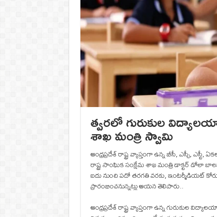
త్వరలో గురుకుల విద్యాలయాల్ల
శాఖ మంత్రి స్వామి
ఆంధ్రప్రదేశ్‌ రాష్ట్ర వ్యాప్తంగా ఉన్న బీసీ, ఎస్సీ, ఎస్టీ
రాష్ట్ర సాంఘిక సంక్షేమ శాఖ మంత్రి డాక్టర్‌ డోలా 
ఐదు నుంచి పదో తరగతి వరకు, ఇంటర్మీడియట్ కోర్సు
ప్రారంభించనున్నట్లు ఆయన తెలిపారు..
ఆంధ్రప్రదేశ్‌ రాష్ట్ర వ్యాప్తంగా ఉన్న గురుకుల విద్య