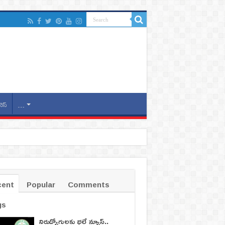
నెస్
…
cent
Popular
Comments
gs
నిరుద్యోగులకు భలే న్యూస్..