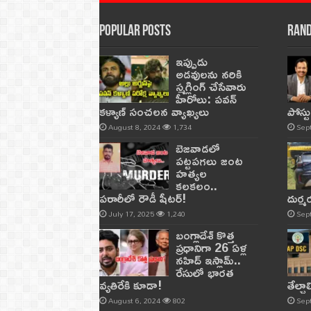
Popular Posts
Rand
ఇప్పుడు
అడవులను నరికి
స్మగ్లింగ్ చేసేవారు
హీరోలు: పవన్
కళ్యాణ్ సంచలన వ్యాఖ్యలు
పోస్ట
August 8, 2024
1,734
Sep
బెజవాడలో
పట్టపగలు జంట
హత్యల
కలకలం..
పరారీలో రౌడీ షీటర్‌!
దుర్
July 17, 2025
1,240
Sep
బంగ్లాదేశ్ కొత్త
ప్రధానిగా 26 ఏళ్ల
నహిద్ ఇస్లామ్..
రేసులో భారత
వ్యతిరేకి కూడా!
తేల్చ
August 6, 2024
802
Sep