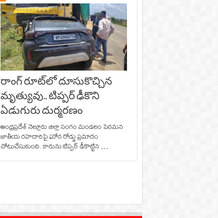
రాంగ్ రూట్‌లో దూసుకొచ్చిన
మృత్యువు.. టిప్పర్ ఢీకొని
ఏడుగురు దుర్మరణం
ఆంధ్రప్రదేశ్ నెల్లూరు జిల్లా సంగం మండలం పెరమన
జాతీయ రహదారిపై ఘోర రోడ్డు ప్రమాదం
చోటుచేసుకుంది. కారును టిప్పర్‌ ఢీకొట్టిన …