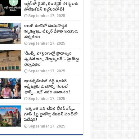
ఆర్టీసీలో డ్రైవర్, కండక్టర్‌ పోస్టులకు
నోటిఫికేషన్‌ వచ్చేసిందోచ్‌!
September 17, 2025
రాంగ్ రూట్‌లో దూసుకొచ్చిన
మృత్యువు.. టిప్పర్ ఢీకొని ఏడుగురు
దుర్మరణం
September 17, 2025
‘డీఎస్సీ పోస్టింగుల్లో ప్రాధాన్యం
వ్యవహారాన్ని తేల్చాల్సిందే’.. హైకోర్టు
ధర్మాసనం
September 17, 2025
ఇంటర్మీడియట్ ఫస్ట్‌ ఇయర్‌
అడ్మిషన్లకు మరికొన్ని గంటలే
ఛాన్స్‌.. ఇదే చివరి అవకాశం!
September 17, 2025
అన్నంత పని చేసిన టీజీపీఎస్సీ..
గ్రూప్‌ 1పై హైకోర్టు డివిజన్‌ బెంచ్‌లో
పిటీషన్‌!
September 17, 2025