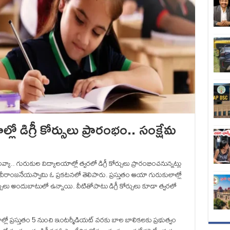
ో డిగ్రీ కోర్సులు ప్రారంభం.. సంక్షేమ
, ఏకలవ్యా.. గురుకుల విద్యాలయాల్లో త్వరలో డిగ్రీ కోర్సులు ప్రారంభించనున్నట్లు
బాలవీరాంజనేయస్వామి ఓ ప్రకటనలో తెలిపారు. ప్రస్తుతం ఆయా గురుకులాల్లో
లు అందుబాటులో ఉన్నాయి. వీటితోపాటు డిగ్రీ కోర్సులు కూడా త్వరలో
ాలయాల్లో ప్రస్తుతం 5 నుంచి ఇంటర్మీడియట్‌ వరకు బాల బాలికలకు ప్రభుత్వం