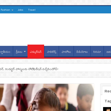
Fashion
Jobs
Travel
్జాతీయం
క్రీడలు
ఎడ్యుకేషన్
పాలిటిక్స్
ఫొటోలు
వీడియోలు
సినిమా
బిజి
ైవర్, కండక్టర్‌ పోస్టులకు నోటిఫికేషన్‌ వచ్చేసిందోచ్‌!
Re
Ta