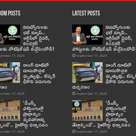
om Posts
Latest Posts
నిరుద్యోగులకు
నిరుద్యోగులకు
భలే న్యూస్..
భలే న్యూస్..
ఆర్టీసీలో డ్రైవర్,
ఆర్టీసీలో డ్రైవర్,
కండక్టర్‌
కండక్టర్‌
ులకు నోటిఫికేషన్‌ వచ్చేసిందోచ్‌!
పోస్టులకు నోటిఫికేషన్‌ వచ్చేసిందోచ్‌
tember 17, 2025
September 17, 2025
రాంగ్ రూట్‌లో
రాంగ్ రూట్‌లో
దూసుకొచ్చిన
దూసుకొచ్చిన
మృత్యువు.. టిప్పర్
మృత్యువు.. టిప్పర
ఢీకొని ఏడుగురు
ఢీకొని ఏడుగురు
మరణం
దుర్మరణం
tember 17, 2025
September 17, 2025
‘డీఎస్సీ
‘డీఎస్సీ
పోస్టింగుల్లో
పోస్టింగుల్లో
ప్రాధాన్యం
ప్రాధాన్యం
వ్యవహారాన్ని
వ్యవహారాన్ని
ాల్సిందే’.. హైకోర్టు ధర్మాసనం
తేల్చాల్సిందే’.. హైకోర్టు ధర్మాసనం
tember 17, 2025
September 17, 2025