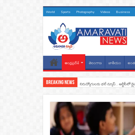
World
Sports
Photography
Videos
Business
ఆంధ్రప్రదేశ్
తెలంగాణ
జాతీయం
అంతర
Breaking News
నిరుద్యోగులకు భలే న్యూస్.. ఆర్టీసీలో డ్ర