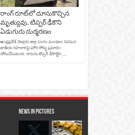
రాంగ్ రూట్‌లో దూసుకొచ్చిన
మృత్యువు.. టిప్పర్ ఢీకొని
ఏడుగురు దుర్మరణం
ఆంధ్రప్రదేశ్ నెల్లూరు జిల్లా సంగం మండలం పెరమన
జాతీయ రహదారిపై ఘోర రోడ్డు ప్రమాదం
చోటుచేసుకుంది. కారును టిప్పర్‌ ఢీకొట్టిన …
News in Pictures