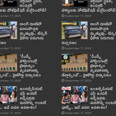
ఆర్టీసీలో డ్రైవర్,
ఆర్టీసీలో డ్రైవర్,
కండక్టర్‌
కండక్టర్‌
ులకు నోటిఫికేషన్‌ వచ్చేసిందోచ్‌!
పోస్టులకు నోటిఫికేషన్‌ వచ్చేసిందోచ్‌
tember 17, 2025
September 17, 2025
రాంగ్ రూట్‌లో
రాంగ్ రూట్‌లో
దూసుకొచ్చిన
దూసుకొచ్చిన
మృత్యువు.. టిప్పర్
మృత్యువు.. టిప్పర
ఢీకొని ఏడుగురు
ఢీకొని ఏడుగురు
మరణం
దుర్మరణం
tember 17, 2025
September 17, 2025
‘డీఎస్సీ
‘డీఎస్సీ
పోస్టింగుల్లో
పోస్టింగుల్లో
ప్రాధాన్యం
ప్రాధాన్యం
వ్యవహారాన్ని
వ్యవహారాన్ని
ాల్సిందే’.. హైకోర్టు ధర్మాసనం
తేల్చాల్సిందే’.. హైకోర్టు ధర్మాసనం
tember 17, 2025
September 17, 2025
ఇంటర్మీడియట్
ఇంటర్మీడియట్
ఫస్ట్‌ ఇయర్‌
ఫస్ట్‌ ఇయర్‌
అడ్మిషన్లకు
అడ్మిషన్లకు
మరికొన్ని గంటలే
మరికొన్ని గంటల
్‌.. ఇదే చివరి అవకాశం!
ఛాన్స్‌.. ఇదే చివరి అవకాశం!
tember 17, 2025
September 17, 2025