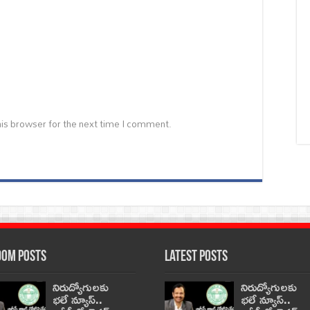
is browser for the next time I comment.
om Posts
Latest Posts
నిరుద్యోగులకు
నిరుద్యోగులకు
భలే న్యూస్..
భలే న్యూస్..