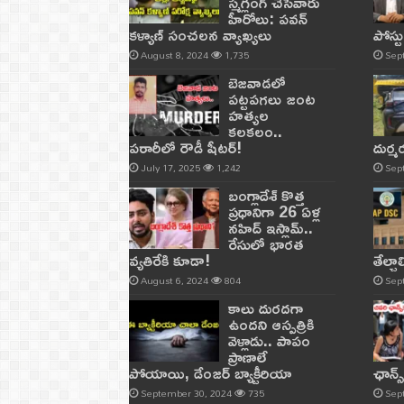
స్మగ్లింగ్ చేసేవారు
హీరోలు: పవన్
కళ్యాణ్ సంచలన వ్యాఖ్యలు
పోస్ట
August 8, 2024
1,735
Sep
బెజవాడలో
పట్టపగలు జంట
హత్యల
కలకలం..
పరారీలో రౌడీ షీటర్‌!
దుర్
July 17, 2025
1,242
Sep
బంగ్లాదేశ్ కొత్త
ప్రధానిగా 26 ఏళ్ల
నహిద్ ఇస్లామ్..
రేసులో భారత
వ్యతిరేకి కూడా!
తేల్చ
August 6, 2024
804
Sep
కాలు దురదగా
ఉందని ఆస్పత్రికి
వెళ్లాడు.. పాపం
ప్రాణాలే
పోయాయి, డేంజర్ బ్యాక్టీరియా
ఛాన్స
September 30, 2024
735
Sep