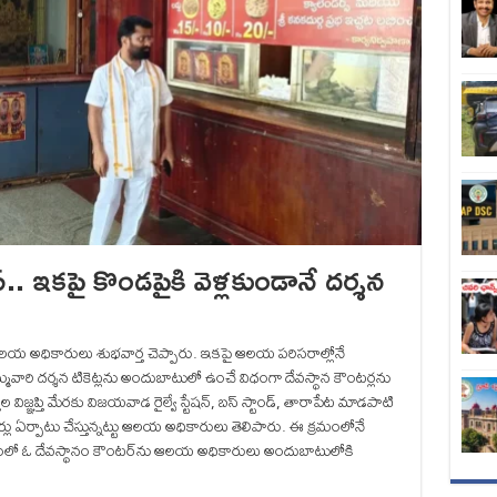
స్.. ఇకపై కొండపైకి వెళ్లకుండానే దర్శన
 ఆలయ అధికారులు శుభవార్త చెప్పారు. ఇకపై ఆలయ పరిసరాల్లోనే
కు అమ్మవారి దర్శన టికెట్లను అందుబాటులో ఉంచే విధంగా దేవస్థాన కౌంటర్లను
ల విజ్ఞప్తి మేరకు విజయవాడ రైల్వే స్టేషన్, బస్ స్టాండ్, తారాపేట మాడపాటి
ంటర్లు ఏర్పాటు చేస్తున్నట్టు ఆలయ అధికారులు తెలిపారు. ఈ క్రమంలోనే
మీపంలో ఓ దేవస్థానం కౌంటర్‌ను ఆలయ అధికారులు అందుబాటులోకి