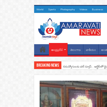
World
Sports
Photography
Videos
Business
ఆంధ్రప్రదేశ్
తెలంగాణ
జాతీయం
అంతర
Breaking News
నిరుద్యోగులకు భలే న్యూస్.. ఆర్టీసీలో డ్ర