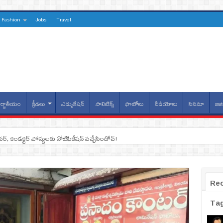
Fashion
Jobs
Travel
్జాతీయం
క్రీడలు
ఎడ్యుకేషన్
పాలిటిక్స్
ఫొటోలు
వీడియోలు
సినిమా
బిజి
ైవర్, కండక్టర్‌ పోస్టులకు నోటిఫికేషన్‌ వచ్చేసిందోచ్‌!
Re
Ta