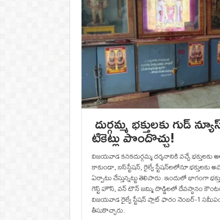
దుర్గమ్మ భక్తులకు గుడ్‌ న్యూ
టికెట్లు పొందొచ్చు!
విజయవాడ కనకదుర్గమ్మ దర్శనానికి వచ్చే భక్తులకు
కాకుండా, బస్‌స్టేషన్‌, రైల్వే స్టేషన్‌లలోనూ భక్తుల
ఏర్పాటు చేస్తున్నట్టు తెలిపారు. ఇందులో భాగంగా భక్తు
గెస్ట్ హౌస్, వన్ టౌన్ జమ్మి దొడ్డిలలో దేవస్థానం కౌ
విజయవాడ రైల్వే స్టేషన్ ప్లాట్ ఫారం నెంబర్-1 స
తీసుకొచ్చారు.