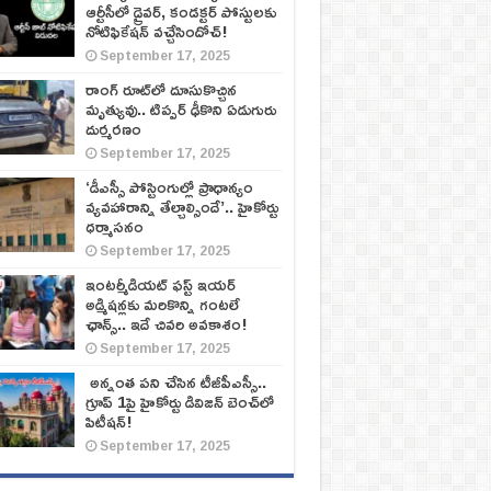
ఆర్టీసీలో డ్రైవర్, కండక్టర్‌ పోస్టులకు
నోటిఫికేషన్‌ వచ్చేసిందోచ్‌!
September 17, 2025
రాంగ్ రూట్‌లో దూసుకొచ్చిన
మృత్యువు.. టిప్పర్ ఢీకొని ఏడుగురు
దుర్మరణం
September 17, 2025
‘డీఎస్సీ పోస్టింగుల్లో ప్రాధాన్యం
వ్యవహారాన్ని తేల్చాల్సిందే’.. హైకోర్టు
ధర్మాసనం
September 17, 2025
ఇంటర్మీడియట్ ఫస్ట్‌ ఇయర్‌
అడ్మిషన్లకు మరికొన్ని గంటలే
ఛాన్స్‌.. ఇదే చివరి అవకాశం!
September 17, 2025
అన్నంత పని చేసిన టీజీపీఎస్సీ..
గ్రూప్‌ 1పై హైకోర్టు డివిజన్‌ బెంచ్‌లో
పిటీషన్‌!
September 17, 2025