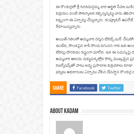
ఈ కౌంటర్లలో శ్రీ కనకదుర్గమ్మ వారి ఆర్జిత సేవల బుకిం
విక్రయం వంటి సౌకర్యాలని కల్పిస్తున్నట్టు వారు తె
లక్ష్యంగా ఈ ఏర్పాట్లు చేస్తున్నారు. కంప్యూటర్ ఆపరే
కేటాయిస్తున్నారు.
అయితే గతంలో అమ్మవారి దర్శన టికెట్స్ బుక్‌ చేసుకోవా
ఉండేది, కొండపైన కానీ కొండ దిగువన గాని ఇవి అందు
టికెట్లు దొరకడం కష్టంగా మారేది. ఇక ఈ సమస్యపై 
అమ్మవారి ఆలయ చుట్టుపక్కల్లోని కొన్ని ముఖ్యమైన ప్రదేశా
రిజర్వేషన్స్‌తో పాటు లడ్డు ప్రసాదాల విక్రయాలు కూ
భక్తులు అధికారులు ఏర్పాటు చేసిన దేవస్థాన కౌంటర్ల ద్
Facebook
Twitter
Share
About Kadam