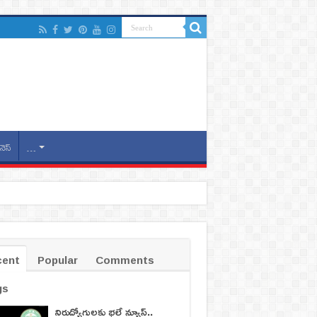
నెస్
…
cent
Popular
Comments
gs
నిరుద్యోగులకు భలే న్యూస్..