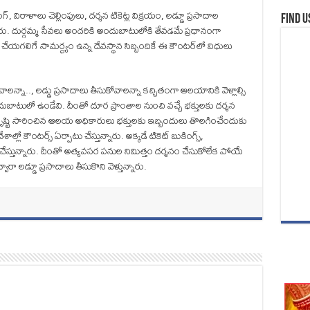
గ్, విరాళాలు చెల్లింపులు, దర్శన టికెట్ల విక్రయం, లడ్డూ ప్రసాదాల
Find u
లిపారు. దుర్గమ్మ సేవలు అందరికి అందుబాటులోకి తేవడమే ప్రధానంగా
ట్ చేయగలిగే సామర్ధ్యం ఉన్న దేవస్థాన సిబ్బందికే ఈ కౌంటర్‌లో విధులు
లన్నా.., లడ్డు ప్రసాదాలు తీసుకోవాలన్నా కచ్చితంగా ఆలయానికి వెళ్లాల్సి
బాటులో ఉండేవి. దీంతో దూర ప్రాంతాల నుంచి వచ్చే భక్తులకు దర్శన
దృష్టి సారించిన ఆలయ అధికారులు భక్తులకు ఇబ్బందులు తొలగించేందుకు
ల్లో కౌంటర్స్ ఏర్పాటు చేస్తున్నారు. అక్కడే టికెట్ బుకింగ్స్‌,
డా చేస్తున్నారు. దీంతో అత్యవసర పనుల నిమిత్తం దర్శనం చేసుకోలేక పోయే
వారా లడ్డూ ప్రసాదాలు తీసుకొని వెళ్తున్నారు.