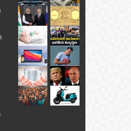
!
్
ే