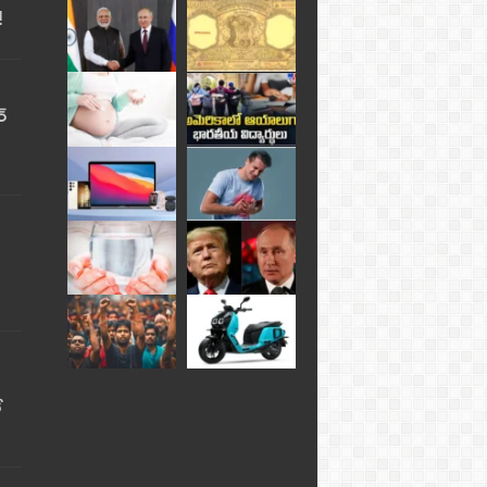
!
్
ే