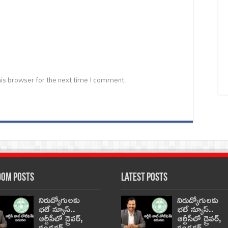
is browser for the next time I comment.
om Posts
Latest Posts
నిరుద్యోగులకు
నిరుద్యోగులకు
భలే న్యూస్..
భలే న్యూస్..
ఆర్టీసీలో డ్రైవర్,
ఆర్టీసీలో డ్రైవర్,
కండక్టర్‌
కండక్టర్‌