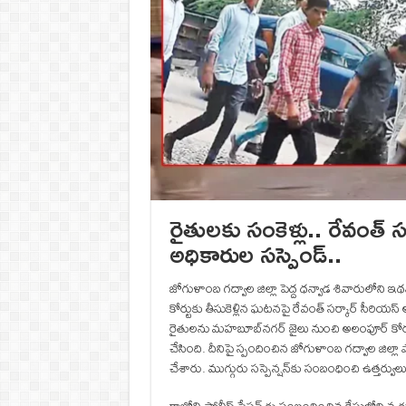
రైతులకు సంకెళ్లు.. రేవంత్ 
అధికారుల సస్పెండ్..
జోగుళాంబ గద్వాల జిల్లా పెద్ద ధన్వాడ శివారులోని ఇథ
కోర్టుకు తీసుకెళ్లిన ఘటనపై రేవంత్‌ సర్కార్‌ సీరియ
రైతులను మ‌హ‌బూబ్‌న‌గ‌ర్ జైలు నుంచి అలంపూర్ కోర్టు
చేసింది. దీనిపై స్పందించిన జోగుళాంబ గద్వాల జిల్లా 
చేశారు. ముగ్గురు సస్పెన్షన్‌కు సంబంధించి ఉత్తర్వుల