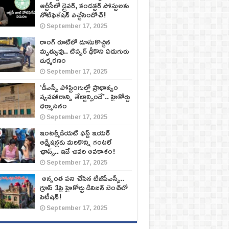
ఆర్టీసీలో డ్రైవర్, కండక్టర్‌ పోస్టులకు
నోటిఫికేషన్‌ వచ్చేసిందోచ్‌!
September 17, 2025
రాంగ్ రూట్‌లో దూసుకొచ్చిన
మృత్యువు.. టిప్పర్ ఢీకొని ఏడుగురు
దుర్మరణం
September 17, 2025
‘డీఎస్సీ పోస్టింగుల్లో ప్రాధాన్యం
వ్యవహారాన్ని తేల్చాల్సిందే’.. హైకోర్టు
ధర్మాసనం
September 17, 2025
ఇంటర్మీడియట్ ఫస్ట్‌ ఇయర్‌
అడ్మిషన్లకు మరికొన్ని గంటలే
ఛాన్స్‌.. ఇదే చివరి అవకాశం!
September 17, 2025
అన్నంత పని చేసిన టీజీపీఎస్సీ..
గ్రూప్‌ 1పై హైకోర్టు డివిజన్‌ బెంచ్‌లో
పిటీషన్‌!
September 17, 2025