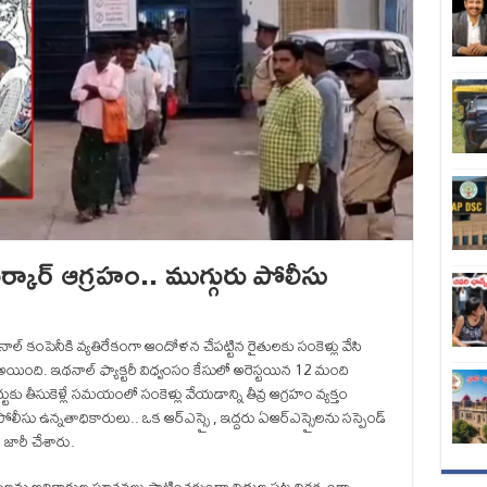
సర్కార్ ఆగ్రహం.. ముగ్గురు పోలీసు
నాల్‌ కంపెనీకి వ్యతిరేకంగా ఆందోళన చేపట్టిన రైతులకు సంకెళ్లు వేసి
స్‌ అయింది. ఇథనాల్ ఫ్యాక్టరీ విధ్వంసం కేసులో అరెస్టయిన 12 మంది
కు తీసుకెళ్లే సమయంలో సంకెళ్లు వేయడాన్ని తీవ్ర ఆగ్రహం వ్యక్తం
పోలీసు ఉన్నతాధికారులు.. ఒక ఆర్‌ఎస్సై , ఇద్దరు ఏఆర్‌ఎస్సైలను సస్పెండ్
ు జారీ చేశారు.