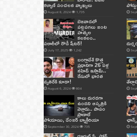
కళ్యాణ్ సంచలన వ్యాఖ్యలు
పోస్ట
August 8, 2024
1,735
Sep
బెజవాడలో
పట్టపగలు జంట
హత్యల
కలకలం..
పరారీలో రౌడీ షీటర్‌!
దుర్
July 17, 2025
1,242
Sep
బంగ్లాదేశ్ కొత్త
ప్రధానిగా 26 ఏళ్ల
నహిద్ ఇస్లామ్..
రేసులో భారత
వ్యతిరేకి కూడా!
తేల్చ
August 6, 2024
804
Sep
కాలు దురదగా
ఉందని ఆస్పత్రికి
వెళ్లాడు.. పాపం
ప్రాణాలే
పోయాయి, డేంజర్ బ్యాక్టీరియా
ఛాన్స
September 30, 2024
735
Sep
గూగుల్ పే, ఫోన్