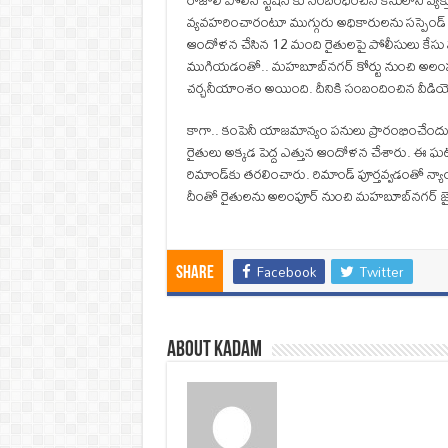
రాజోలి పోలీస్ స్టేషన్ కు సంబంధించిన కేసులోని వ్య
వ్యవహరించారంటూ ముగ్గురు అధికారులను సస్పెండ్ చేసిన
ఆందోళ‌న చేసిన 12 మంది రైతులపై పోలీసులు కేసు న‌
ముగియ‌డంతో.. మ‌హ‌బూబ్‌న‌గ‌ర్ కోర్టు నుంచి అలంపూ
చర్చనీయాంశం అయింది. దీనికి సంబందించిన వీడియో వ
కాగా.. కంపెనీ యాజమాన్యం పనులు ప్రారంభించేందుకు
రైతులు అక్కడ పెద్ద ఎత్తున ఆందోళన చేశారు. ఈ ఘట
రిమాండ్‌కు తరలించారు. రిమాండ్ పూర్తవ్వడంతో 
దీంతో రైతులను అలంపూర్‌ నుంచి మహబూబ్‌నగర్‌ జై
Facebook
Twitter
Share
About Kadam