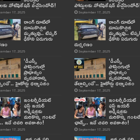
ులకు నోటిఫికేషన్‌ వచ్చేసిందోచ్‌!
పోస్టులకు నోటిఫికేషన్‌ వచ్చేసిందోచ్‌
tember 17, 2025
September 17, 2025
రాంగ్ రూట్‌లో
రాంగ్ రూట్‌లో
దూసుకొచ్చిన
దూసుకొచ్చిన
మృత్యువు.. టిప్పర్
మృత్యువు.. టిప్పర
ఢీకొని ఏడుగురు
ఢీకొని ఏడుగురు
మరణం
దుర్మరణం
tember 17, 2025
September 17, 2025
‘డీఎస్సీ
‘డీఎస్సీ
పోస్టింగుల్లో
పోస్టింగుల్లో
ప్రాధాన్యం
ప్రాధాన్యం
వ్యవహారాన్ని
వ్యవహారాన్ని
ాల్సిందే’.. హైకోర్టు ధర్మాసనం
తేల్చాల్సిందే’.. హైకోర్టు ధర్మాసనం
tember 17, 2025
September 17, 2025
ఇంటర్మీడియట్
ఇంటర్మీడియట్
ఫస్ట్‌ ఇయర్‌
ఫస్ట్‌ ఇయర్‌
అడ్మిషన్లకు
అడ్మిషన్లకు
మరికొన్ని గంటలే
మరికొన్ని గంటల
్‌.. ఇదే చివరి అవకాశం!
ఛాన్స్‌.. ఇదే చివరి అవకాశం!
tember 17, 2025
September 17, 2025
అన్నంత పని
అన్నంత పని