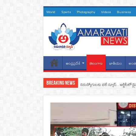
World
Sports
Photography
Videos
Business
ఆంధ్రప్రదేశ్
తెలంగాణ
జాతీయం
అంతర
Breaking News
నిరుద్యోగులకు భలే న్యూస్.. ఆర్టీసీలో డ్ర