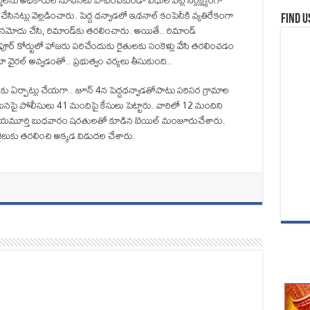
క్తులను అధికారుల సూచనలు పాటించకుండా విధుల పట్ల నిర్లక్ష్యంగా
ట్లు వెల్లడించారు. పెద్ద ధ‌న్వాడ‌లో ఇథ‌నాల్ కంపెనీకి వ్యతిరేకంగా
Find u
మోదు చేసి, రిమాండ్‌కు త‌ర‌లించారు. అయితే.. రిమాండ్
ర్ కోర్టులో హాజ‌రు ప‌రిచేందుకు రైతులకు సంకెళ్లు వేసి తరలించడం
ైరల్ అవ్వడంతో.. ప్రభుత్వం చర్యలు తీసుకుంది..
 ఏర్పాట్లు చేయగా.. జూన్‌ 4న పెద్దధన్వాడతోపాటు పరిసర గ్రామాల
నపై పోలీసులు 41 మందిపై కేసులు పెట్టారు. వారిలో 12 మందిని
న్యాయమూర్తి బుధవారం షరతులతో కూడిన బెయిల్‌ మంజూరుచేశారు.
లుకు తరలించి అక్కడ విడుదల చేశారు.