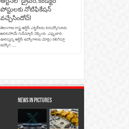
ఆర్టీసీలో డ్రైవర్, కండక్టర్‌
పోస్టులకు నోటిఫికేషన్‌
వచ్చేసిందోచ్‌!
తెలంగాణ రాష్ట్ర ఆర్టీసీ ఎట్టకేలకు నిరుద్యోగులకు
అదిరిపోయే గుడ్‌న్యూస్‌ చెప్పింది. ఎప్పుడాని
ఊరిస్తున్న ఆర్టీసీ ఉద్యోగాలకు మోక్షం కలిగిస్తూ
ఉద్యోగ …
News in Pictures