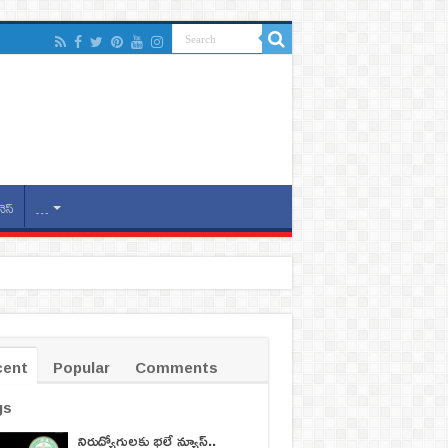
నెస్
…
cent
Popular
Comments
gs
నిరుద్యోగులకు భలే న్యూస్..