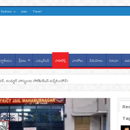
Fashion
Jobs
Travel
్జాతీయం
క్రీడలు
ఎడ్యుకేషన్
పాలిటిక్స్
ఫొటోలు
వీడియోలు
సినిమా
బిజి
ైవర్, కండక్టర్‌ పోస్టులకు నోటిఫికేషన్‌ వచ్చేసిందోచ్‌!
Re
Ta