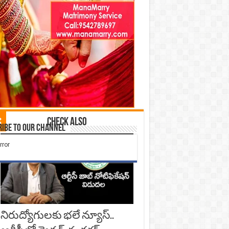
Check Also
ibe to our Channel
నిరుద్యోగులకు భలే న్యూస్..