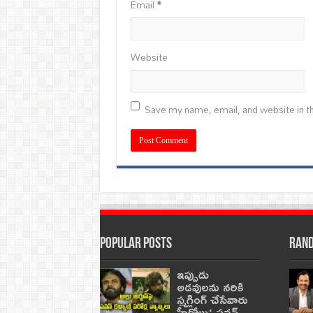
Email
*
Website
Save my name, email, and website in th
Popular Posts
Rand
ఇప్పుడు
అడవులను నరికి
స్మగ్లింగ్ చేసేవారు
హీరోలు: పవన్