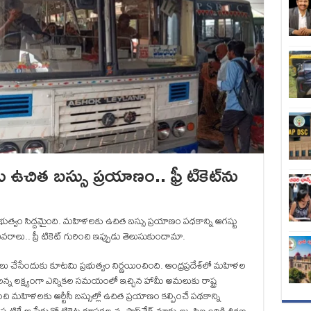
చిత బస్సు ప్రయాణం.. ఫ్రీ టికెట్‌ను
్రభుత్వం సిద్దమైంది. మహిళలకు ఉచిత బస్సు ప్రయాణం పధకాన్ని ఆగష్టు
రాలు.. ఫ్రీ టికెట్ గురించి ఇప్పుడు తెలుసుకుందామా.
ు చేసేందుకు కూటమి ప్రభుత్వం నిర్ణయించింది. ఆంధ్రప్రదేశ్‌లో మహిళల
యాలన్న లక్ష్యంగా ఎన్నికల సమయంలో ఇచ్చిన హామీ అమలుకు రాష్ట్ర
ంచి మహిళలకు ఆర్టీసీ బస్సుల్లో ఉచిత ప్రయాణం కల్పించే పథకాన్ని