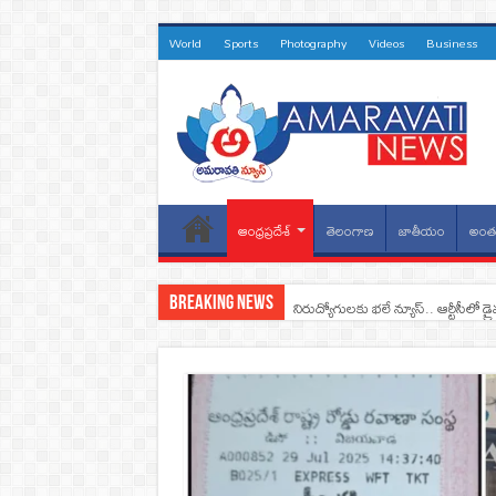
World
Sports
Photography
Videos
Business
ఆంధ్రప్రదేశ్
తెలంగాణ
జాతీయం
అంతర
Breaking News
నిరుద్యోగులకు భలే న్యూస్.. ఆర్టీసీలో డ్ర