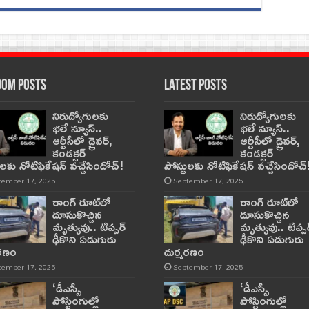
om Posts
Latest Posts
నిరుద్యోగులకు
నిరుద్యోగులకు
భలే న్యూస్..
భలే న్యూస్..
ఆర్టీసీలో డ్రైవర్,
ఆర్టీసీలో డ్రైవర్,
కండక్టర్‌
కండక్టర్‌
ులకు నోటిఫికేషన్‌ వచ్చేసిందోచ్‌!
పోస్టులకు నోటిఫికేషన్‌ వచ్చేసిందోచ్‌
tember 17, 2025
September 17, 2025
రాంగ్ రూట్‌లో
రాంగ్ రూట్‌లో
దూసుకొచ్చిన
దూసుకొచ్చిన
మృత్యువు.. టిప్పర్
మృత్యువు.. టిప్పర
ఢీకొని ఏడుగురు
ఢీకొని ఏడుగురు
మరణం
దుర్మరణం
tember 17, 2025
September 17, 2025
‘డీఎస్సీ
‘డీఎస్సీ
పోస్టింగుల్లో
పోస్టింగుల్లో