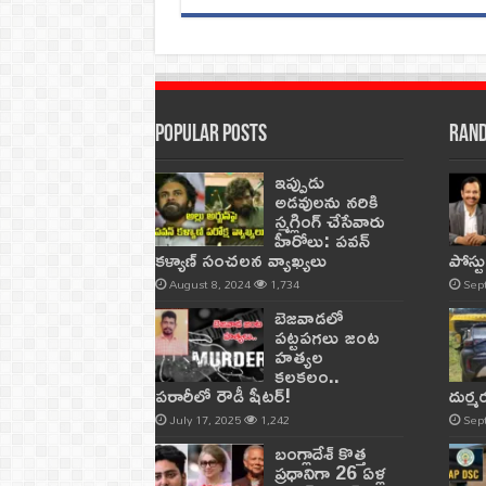
Popular Posts
Rand
ఇప్పుడు
అడవులను నరికి
స్మగ్లింగ్ చేసేవారు
హీరోలు: పవన్
కళ్యాణ్ సంచలన వ్యాఖ్యలు
పోస్ట
August 8, 2024
1,734
Sep
బెజవాడలో
పట్టపగలు జంట
హత్యల
కలకలం..
పరారీలో రౌడీ షీటర్‌!
దుర్
July 17, 2025
1,242
Sep
బంగ్లాదేశ్ కొత్త
ప్రధానిగా 26 ఏళ్ల