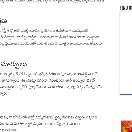
ి. ఇప్పటికే ఆ పేరుతో టికెట్ల రూపకల్పన, సాఫ్ట్‌వేర్ మార్పులు, సిబ్బందికి శిక్షణ
Find u
ద్రణ
 “స్త్రీ శక్తి” అని ముద్రించారు. ప్రయాణం ఉచితంగా లభిస్తుందని
రీ చేస్తారు. వాటిపై చార్జీలు, ప్రభుత్వ రాయితీ వివరాలు కూడా స్పష్టంగా
ధానం వల్ల ప్రయాణ సమయంలో మహిళలకు ఏ మాత్రం అనుమానాలు లేకుండా
లో మార్పులు
డక్టర్లు, డిపో సిబ్బందికి ప్రత్యేక శిక్షణ ఇవ్వనున్నారు. ఇవాళ్టి నుంచే
ంభం కానున్నాయి. ఈ టికెట్లు వేగంగా, సులభంగా జారీ అయ్యేలా టికెట్
ార్పులు ఇప్పటికే పూర్తి చేశారు. మహిళలు బస్సుల్లో ఎక్కగానే తక్షణమే
్నారు.
టణాలకు, రాబోయే రోజుల్లో ఉద్యోగాలకు, వైద్య సేవలకు వెళ్తున్న లక్షలాది
థకం మహిళల ఆర్థిక స్వావలంబనకు, స్వేచ్ఛాయుతంగా
ల విశ్లేషణ.