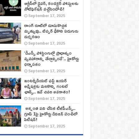
ఆర్టీసీలో డ్రైవర్, కండక్టర్‌ పోస్టులకు
నోటిఫికేషన్‌ వచ్చేసిందోచ్‌!
September 17, 2025
రాంగ్ రూట్‌లో దూసుకొచ్చిన
మృత్యువు.. టిప్పర్ ఢీకొని ఏడుగురు
దుర్మరణం
September 17, 2025
‘డీఎస్సీ పోస్టింగుల్లో ప్రాధాన్యం
వ్యవహారాన్ని తేల్చాల్సిందే’.. హైకోర్టు
ధర్మాసనం
September 17, 2025
ఇంటర్మీడియట్ ఫస్ట్‌ ఇయర్‌
అడ్మిషన్లకు మరికొన్ని గంటలే
ఛాన్స్‌.. ఇదే చివరి అవకాశం!
September 17, 2025
అన్నంత పని చేసిన టీజీపీఎస్సీ..
గ్రూప్‌ 1పై హైకోర్టు డివిజన్‌ బెంచ్‌లో
పిటీషన్‌!
September 17, 2025