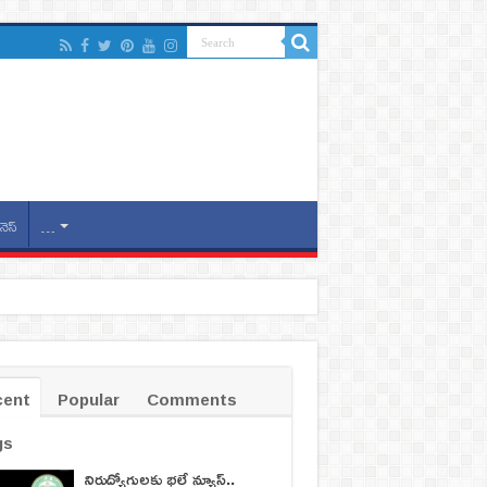
నెస్
…
cent
Popular
Comments
gs
నిరుద్యోగులకు భలే న్యూస్..