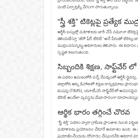
ప్రారంభించనుంది. దీనికి ‘స్త్రీ శక్తి’ అనే పేరు పెట్టింద
వంటి ఏర్పాట్లన్నీ వేగంగా సాగుతున్నాయి.
“స్త్రీ శక్తి” టికెట్లపై ప్రత్యేక ము
ఆర్టీసీ బస్సుల్లో మహిళలకు జారీ చేసే నమూనా టికెట్లపై
తెలియజేస్తూ “జీరో ఫేర్ టికెట్” అనే పేరుతో టికెట్లు జా
ముద్రించనున్నట్టు అధికారులు తెలిపారు. ఈ వి
స్పష్టత కలుగుతుంది.
సిబ్బందికి శిక్షణ, సాఫ్ట్‌వేర్ 
ఈ పథకం అమలులోకి వచ్చే నేపథ్యంలో ఆర్టీసీ డ్రైవర్లు, కం
జిల్లాలోని అన్ని డిపోలలో శిక్షణ కార్యక్రమాలు ప్రార
మిషన్లు (TIMS), యూటీఎస్ సాఫ్ట్‌వేర్‌లో అవసరమైన మ
టికెట్ అందేలా వ్యవస్థను మేధాసారంగా రూపొందిస్తున
ఆర్థిక భారం తగ్గించే చొరవ
“స్త్రీ శక్తి” పథకం ద్వారా గ్రామీణ ప్రాంతాల నుంచి పట్
మహిళలకు ప్రయోజనం చేకూరే అవకాశం ఉంది. ఈ ప
ప్రయాణించేందుకు దోహదం చేస్తుందనేది అధికార వర్గా