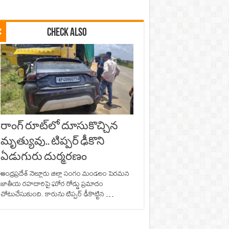
Check Also
రాంగ్ రూట్‌లో దూసుకొచ్చిన
మృత్యువు.. టిప్పర్ ఢీకొని
ఏడుగురు దుర్మరణం
ఆంధ్రప్రదేశ్ నెల్లూరు జిల్లా సంగం మండలం పెరమన
జాతీయ రహదారిపై ఘోర రోడ్డు ప్రమాదం
చోటుచేసుకుంది. కారును టిప్పర్‌ ఢీకొట్టిన …