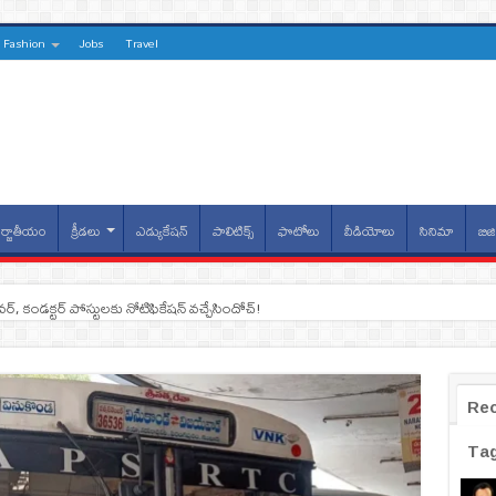
Fashion
Jobs
Travel
్జాతీయం
క్రీడలు
ఎడ్యుకేషన్
పాలిటిక్స్
ఫొటోలు
వీడియోలు
సినిమా
బిజి
ైవర్, కండక్టర్‌ పోస్టులకు నోటిఫికేషన్‌ వచ్చేసిందోచ్‌!
Re
Ta