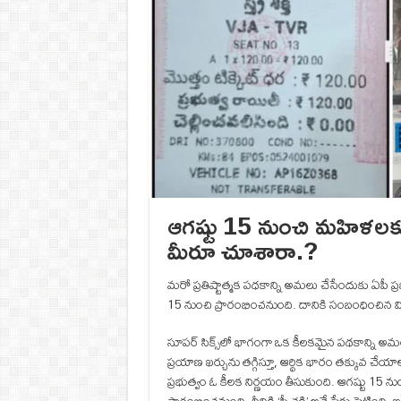
ఆగష్టు 15 నుంచి మహిళలకు ఉ
మీరూ చూశారా.?
మరో ప్రతిష్టాత్మక పధకాన్ని అమలు చేసేందుకు ఏపీ ప
15 నుంచి ప్రారంభించనుంది. దానికి సంబంధించిన వివ
సూపర్ సిక్స్‌లో భాగంగా ఒక కీలకమైన పథకాన్ని అమల
ప్రయాణ ఖర్చును తగ్గిస్తూ, ఆర్థిక భారం తక్కువ చే
ప్రభుత్వం ఓ కీలక నిర్ణయం తీసుకుంది. ఆగష్టు 15 ను