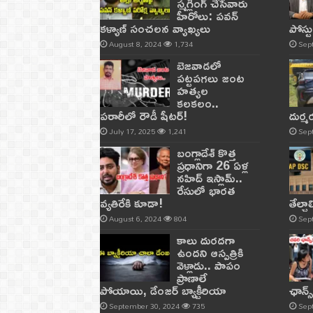
స్మగ్లింగ్ చేసేవారు
హీరోలు: పవన్
కళ్యాణ్ సంచలన వ్యాఖ్యలు
పోస్ట
August 8, 2024
1,734
Sep
బెజవాడలో
పట్టపగలు జంట
హత్యల
కలకలం..
పరారీలో రౌడీ షీటర్‌!
దుర్
July 17, 2025
1,241
Sep
బంగ్లాదేశ్ కొత్త
ప్రధానిగా 26 ఏళ్ల
నహిద్ ఇస్లామ్..
రేసులో భారత
వ్యతిరేకి కూడా!
తేల్చ
August 6, 2024
804
Sep
కాలు దురదగా
ఉందని ఆస్పత్రికి
వెళ్లాడు.. పాపం
ప్రాణాలే
పోయాయి, డేంజర్ బ్యాక్టీరియా
ఛాన్స
September 30, 2024
735
Sep