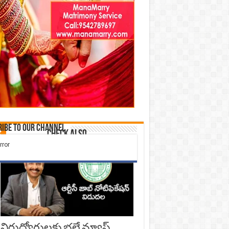
ibe to our Channel
Check Also
నిరుద్యోగులకు భలే న్యూస్..