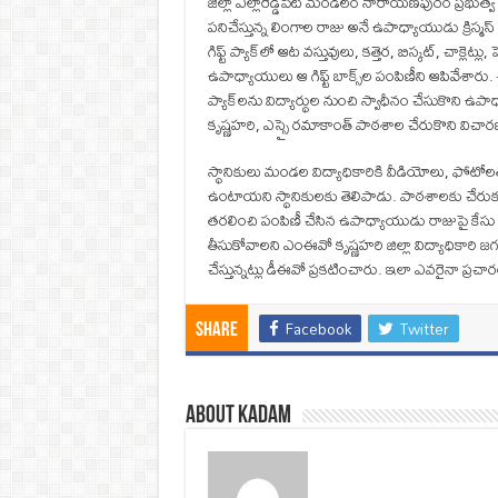
జిల్లా ఎల్లారెడ్డిపేట మండలం నారాయణపురం ప్రభుత్వ
పనిచేస్తున్న లింగాల రాజు అనే ఉపాధ్యాయుడు క్రిస్మస్ 
గిఫ్ట్ ప్యాక్‌లో ఆట వస్తువులు, కత్తెర, బిస్కట్, చాక్లెట
ఉపాధ్యాయులు ఆ గిఫ్ట్ బాక్స్‌ల పంపిణీని ఆపివేశారు
ప్యాక్‌లను విద్యార్థుల నుంచి స్వాధీనం చేసుకొ
కృష్ణహరి, ఎస్సై రమాకాంత్ పాఠశాల చేరుకొని విచారణ
స్థానికులు మండల విద్యాధికారికి వీడియోలు, ఫోటో
ఉంటాయని స్థానికులకు తెలిపాడు. పాఠశాలకు చేరుకున్న 
తరలించి పంపిణీ చేసిన ఉపాధ్యాయుడు రాజుపై కేసు న
తీసుకోవాలని ఎంఈవో కృష్ణహరి జిల్లా విద్యాధికారి జగ
చేస్తున్నట్లు డీఈవో ప్రకటించారు. ఇలా ఎవరైనా ప్రచార
Facebook
Twitter
Share
About Kadam