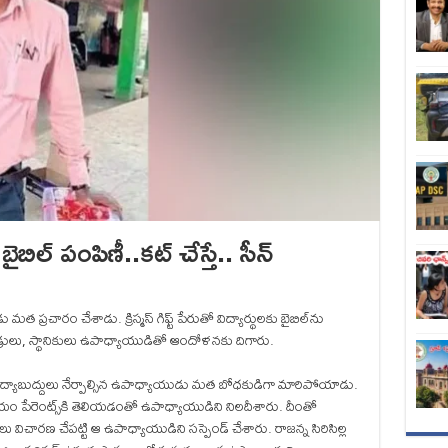
బిల్ పంపిణీ..కట్ చేస్తే.. సీన్
ప్రచారం చేశాడు. క్రిస్మస్ గిఫ్ట్ పేరుతో విద్యార్థులకు బైబిల్‌ను
దండ్రులు, స్థానికులు ఉపాధ్యాయుడితో ఆందోళనకు దిగారు.
విద్యాబుద్దులు నేర్పాల్సిన ఉపాధ్యాయుడు మత బోధకుడిగా మారిపోయాడు.
షయం పేరెంట్స్‌కి తెలియడంతో ఉపాధ్యాయుడిని నిలదీశారు. దీంతో
విచారణ చేపట్టి ఆ ఉపాధ్యాయుడిని సస్పెండ్ చేశారు. రాజన్న సిరిసిల్ల