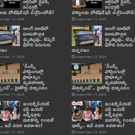
ఆర్టీసీలో డ్రైవర్,
ఆర్టీసీలో డ్రైవర్,
కండక్టర్‌
కండక్టర్‌
ులకు నోటిఫికేషన్‌ వచ్చేసిందోచ్‌!
పోస్టులకు నోటిఫికేషన్‌ వచ్చేసిందోచ్‌
tember 17, 2025
September 17, 2025
రాంగ్ రూట్‌లో
రాంగ్ రూట్‌లో
దూసుకొచ్చిన
దూసుకొచ్చిన
మృత్యువు.. టిప్పర్
మృత్యువు.. టిప్పర
ఢీకొని ఏడుగురు
ఢీకొని ఏడుగురు
మరణం
దుర్మరణం
tember 17, 2025
September 17, 2025
‘డీఎస్సీ
‘డీఎస్సీ
పోస్టింగుల్లో
పోస్టింగుల్లో
ప్రాధాన్యం
ప్రాధాన్యం
వ్యవహారాన్ని
వ్యవహారాన్ని
ాల్సిందే’.. హైకోర్టు ధర్మాసనం
తేల్చాల్సిందే’.. హైకోర్టు ధర్మాసనం
tember 17, 2025
September 17, 2025
ఇంటర్మీడియట్
ఇంటర్మీడియట్
ఫస్ట్‌ ఇయర్‌
ఫస్ట్‌ ఇయర్‌
అడ్మిషన్లకు
అడ్మిషన్లకు
మరికొన్ని గంటలే
మరికొన్ని గంటల
్‌.. ఇదే చివరి అవకాశం!
ఛాన్స్‌.. ఇదే చివరి అవకాశం!
tember 17, 2025
September 17, 2025