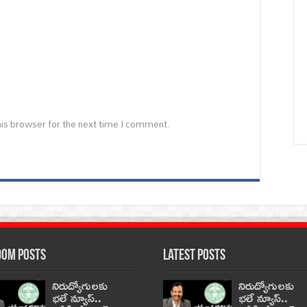
is browser for the next time I comment.
om Posts
Latest Posts
నిరుద్యోగులకు
నిరుద్యోగులకు
భలే న్యూస్..
భలే న్యూస్..