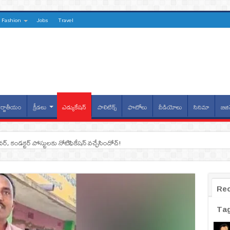
Fashion
Jobs
Travel
్జాతీయం
క్రీడలు
ఎడ్యుకేషన్
పాలిటిక్స్
ఫొటోలు
వీడియోలు
సినిమా
బిజి
ైవర్, కండక్టర్‌ పోస్టులకు నోటిఫికేషన్‌ వచ్చేసిందోచ్‌!
Re
Ta