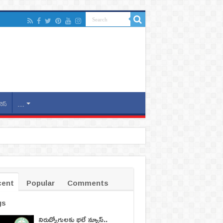
నెస్
…
cent
Popular
Comments
gs
నిరుద్యోగులకు భలే న్యూస్..