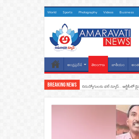
World
Sports
Photography
Videos
Business
ఆంధ్రప్రదేశ్
తెలంగాణ
జాతీయం
అంతర
Breaking News
నిరుద్యోగులకు భలే న్యూస్.. ఆర్టీసీలో డ్ర