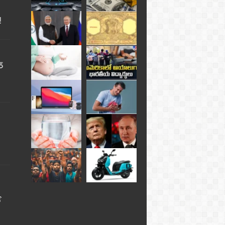
!
్
ే