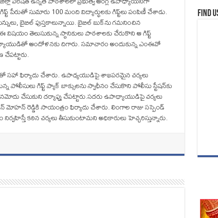
 జిల్లా పరిషత్ ఉన్నత పాఠశాలలో ప్రభుత్వ ఆంగ్ల ఉపాధ్యాయనిగా
గిఫ్ట్ పేరుతో సుమారు 100 మంది విద్యార్థులకు గిఫ్ట్‌లు పంపిణీ చేశాడు.
Find u
్లు, పెన్నులు, బైబిల్ పుస్తకాలున్నాయి. బైబిల్ బుక్‌ను గమనించిన
. ఈ విషయం తెలుసుకున్న స్థానికులు పాఠశాలకు చేరుకొని ఆ గిఫ్ట్
ని ఉపాధ్యాయుడితో ఆందోళనకు దిగారు. సమాచారం అందుకున్న ఎంఈవో
 చేపట్టారు.
లతో సహా ఫిర్యాదు చేశారు. ఉపాధ్యయుడిపై శాఖపరమైన చర్యలు
పోలీసులు గిఫ్ట్ ప్యాక్ బాక్సులను స్వాధీనం చేసుకొని పోలీసు స్టేషన్‌కు
మోదు చేసుకుని దర్యాప్తు చేపట్టారు.సదరు ఉపాధ్యాయుడిపై చర్యలు
న్ మోహన్ రెడ్డికి సాయంత్రం ఫిర్యాదు చేశారు. లింగాల రాజు సస్పెండ్
ం నిర్వహిస్తే కఠిన చర్యలు తీసుకుంటామని అధికారులు హెచ్చరిస్తున్నారు.