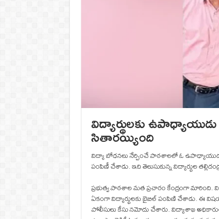
విద్యార్థులకు ఉపాధ్యాయుడు బై
సితారయ్యింది
విద్యా బోధనలు నేర్పించే పాఠశాలలో ఓ ఉపాధ్యాయుడు మత 
పంపిణీ చేశాడు. ఇది తెలుసుకున్న విద్యార్థుల తల్లి
ప్రభుత్వ పాఠశాల మత ప్రచారం కేంద్రంగా మారింది. 
ఏకంగా విద్యార్థులకు బైబిల్ పంపిణి చేశాడు. ఈ వి
పోలీసులు కేసు నమోదు చేశారు. విద్యాశాఖ అధికారులు 