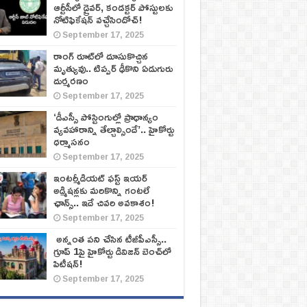
ఆర్టీసీలో డ్రైవర్, కండక్టర్‌ పోస్టులకు
నోటిఫికేషన్‌ వచ్చేసిందోచ్‌!
September 17, 2025
రాంగ్ రూట్‌లో దూసుకొచ్చిన
మృత్యువు.. టిప్పర్ ఢీకొని ఏడుగురు
దుర్మరణం
September 17, 2025
‘డీఎస్సీ పోస్టింగుల్లో ప్రాధాన్యం
వ్యవహారాన్ని తేల్చాల్సిందే’.. హైకోర్టు
ధర్మాసనం
September 17, 2025
ఇంటర్మీడియట్ ఫస్ట్‌ ఇయర్‌
అడ్మిషన్లకు మరికొన్ని గంటలే
ఛాన్స్‌.. ఇదే చివరి అవకాశం!
September 17, 2025
అన్నంత పని చేసిన టీజీపీఎస్సీ..
గ్రూప్‌ 1పై హైకోర్టు డివిజన్‌ బెంచ్‌లో
పిటీషన్‌!
September 17, 2025