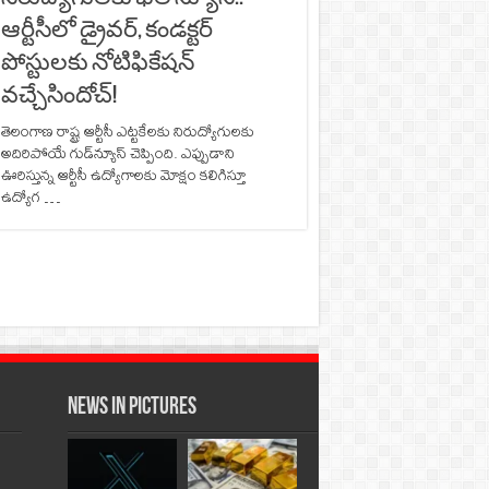
ఆర్టీసీలో డ్రైవర్, కండక్టర్‌
పోస్టులకు నోటిఫికేషన్‌
వచ్చేసిందోచ్‌!
తెలంగాణ రాష్ట్ర ఆర్టీసీ ఎట్టకేలకు నిరుద్యోగులకు
అదిరిపోయే గుడ్‌న్యూస్‌ చెప్పింది. ఎప్పుడాని
ఊరిస్తున్న ఆర్టీసీ ఉద్యోగాలకు మోక్షం కలిగిస్తూ
ఉద్యోగ …
News in Pictures