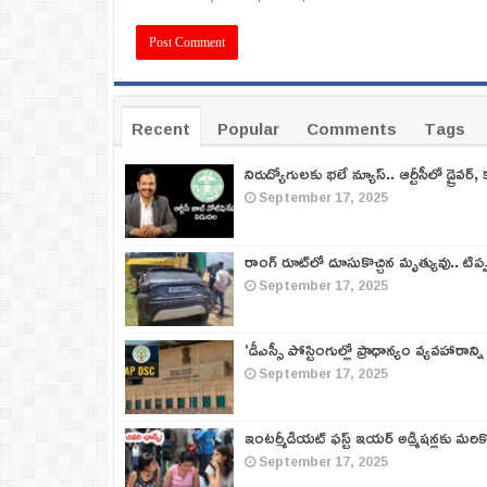
Recent
Popular
Comments
Tags
నిరుద్యోగులకు భలే న్యూస్.. ఆర్టీసీలో డ్రైవర్, 
September 17, 2025
రాంగ్ రూట్‌లో దూసుకొచ్చిన మృత్యువు.. టిప
September 17, 2025
‘డీఎస్సీ పోస్టింగుల్లో ప్రాధాన్యం వ్యవహారాన్ని
September 17, 2025
ఇంటర్మీడియట్ ఫస్ట్‌ ఇయర్‌ అడ్మిషన్లకు మరి
September 17, 2025