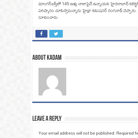
మాంగర్‌బస్తీలో 145 ఇళ్లు నాలాపైనే ఉన్నాయని హైదరాబాద్‌ కలెక్ట
పరిష్కారం చూపిస్తామన్నారు హైడ్రా కమిషనర్‌ రంగనాథ్‌ చెప్పారు
సూచించారు.
About Kadam
Leave a Reply
Your email address will not be published.
Required f