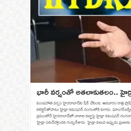
భారీ వర్షంతో అతలాకుతలం.. హైడ్రా 
కుండపోత వర్షం హైదరాబాద్‌ని షేక్‌ చేసింది. ఆదివారం రాత్రి ఫ్లా
కలెక్టర్‌తోపాటు హైడ్రా కమిషనర్‌ రంగంలోకి దిగారు. మాంగర్‌బస్త
క్రమంలోనే హైదరాబాద్‌లో నాలాల కబ్జాపై హైడ్రా కమిషనర్‌ రంగనా
హైడ్రా పనిచేస్తోందని గుర్తుచేశారు. హైడ్రా విలువ ఇప్పుడు ప్రజల