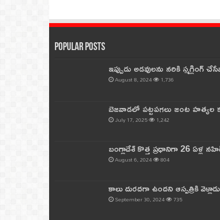
Popular Posts
ఇప్పుడు అడవులను నరికి స్మగ్లింగ్ చ
August 8, 2024
1,736
బెజవాడలో పట్టపగలు జంట హత్యల కల
July 17, 2025
1,242
బంగ్లాదేశ్ కొత్త ప్రధానిగా 26 ఏళ్ల నహ
August 6, 2024
804
కాలు దురదగా ఉందని ఆస్పత్రికి వెళ్లా
September 30, 2024
735