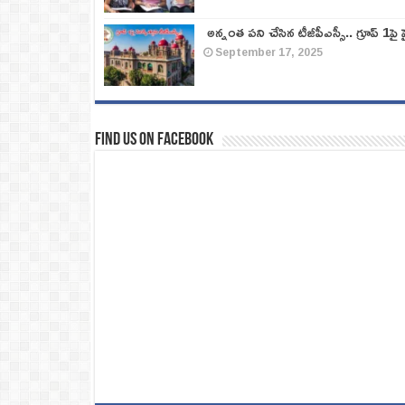
అన్నంత పని చేసిన టీజీపీఎస్సీ.. గ్రూప్‌ 1పై హై
September 17, 2025
Find us on Facebook