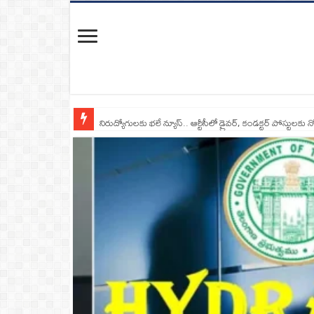
నిరుద్యోగులకు భలే న్యూస్.. ఆర్టీసీలో డ్రైవర్, కండక్టర్‌ పోస్టులకు న