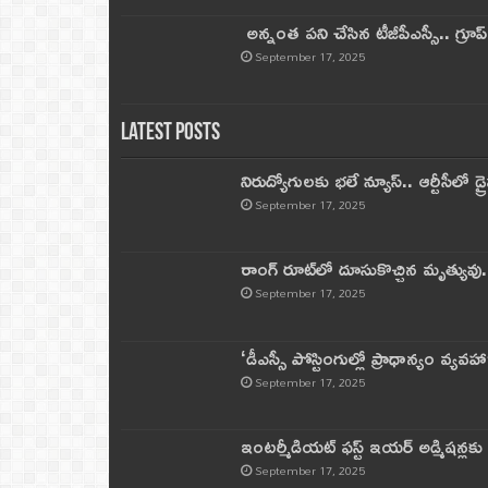
అన్నంత పని చేసిన టీజీపీఎస్సీ.. గ్రూప్‌ 
September 17, 2025
Latest Posts
నిరుద్యోగులకు భలే న్యూస్.. ఆర్టీసీలో డ్ర
September 17, 2025
రాంగ్ రూట్‌లో దూసుకొచ్చిన మృత్యువు.
September 17, 2025
‘డీఎస్సీ పోస్టింగుల్లో ప్రాధాన్యం వ్యవహా
September 17, 2025
ఇంటర్మీడియట్ ఫస్ట్‌ ఇయర్‌ అడ్మిషన్లక
September 17, 2025