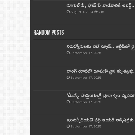
గూగుల్ పే, ఫోన్ పే వాడేవారికి అలర్ట్
August 3, 2024
715
Random Posts
నిరుద్యోగులకు భలే న్యూస్.. ఆర్టీసీలో డ్ర
September 17, 2025
రాంగ్ రూట్‌లో దూసుకొచ్చిన మృత్యువు.
September 17, 2025
‘డీఎస్సీ పోస్టింగుల్లో ప్రాధాన్యం వ్యవహా
September 17, 2025
ఇంటర్మీడియట్ ఫస్ట్‌ ఇయర్‌ అడ్మిషన్లక
September 17, 2025