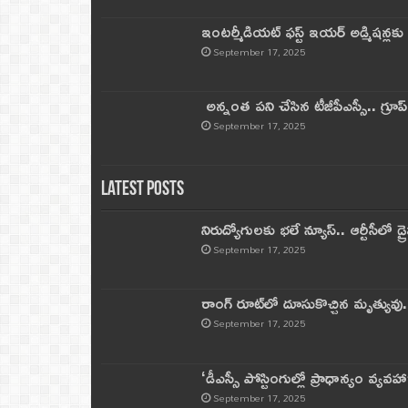
ఇంటర్మీడియట్ ఫస్ట్‌ ఇయర్‌ అడ్మిషన్లక
September 17, 2025
అన్నంత పని చేసిన టీజీపీఎస్సీ.. గ్రూప్‌ 
September 17, 2025
Latest Posts
నిరుద్యోగులకు భలే న్యూస్.. ఆర్టీసీలో డ్ర
September 17, 2025
రాంగ్ రూట్‌లో దూసుకొచ్చిన మృత్యువు.
September 17, 2025
‘డీఎస్సీ పోస్టింగుల్లో ప్రాధాన్యం వ్యవహా
September 17, 2025