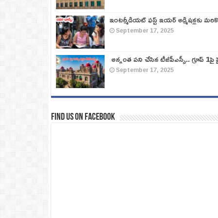
ఇంటర్మీడియట్ ఫస్ట్‌ ఇయర్‌ అడ్మిషన్లకు మరి
September 17, 2025
అన్నంత పని చేసిన టీజీపీఎస్సీ.. గ్రూప్‌ 1పై హై
September 17, 2025
Find us on Facebook