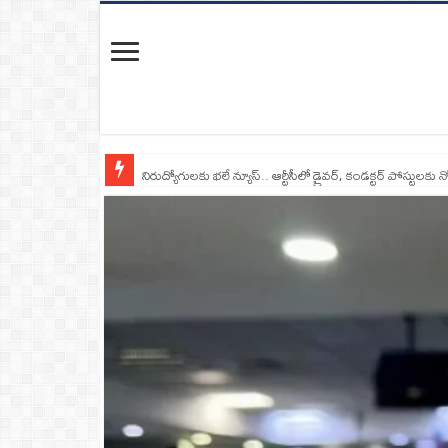
నిరుద్యోగులకు భలే న్యూస్.. ఆర్టీసీలో డ్రైవర్, కండక్టర్‌ పోస్టులకు న