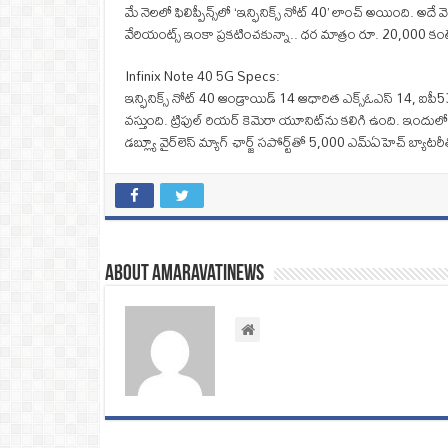
మే నెలలో ఫిలిప్పీన్స్‌లో ‘ఇన్ఫినిక్స్ నోట్ 40’ లాంచ్ అయింది. అ
వేరియంట్స్ ఇంకా ప్రకటించకున్నా.. ధర మాత్రం రూ. 20,000 కంటే త
Infinix Note 40 5G Specs:
ఇన్ఫినిక్స్ నోట్ 40 ఆండ్రాయిడ్ 14 ఆధారిత ఎక్స్ఓఎస్ 14, ఐపీ53 రే
వస్తుంది. ట్రిపుల్ రియర్ కెమెరా యూనిట్‌ను కలిగి ఉంది. ఇందులో 
డబ్ల్యూ వైర్‌లెస్ మ్యాగ్ ఛార్జ్ సపోర్ట్‌తో 5,000 ఎమ్‌ఏహెచ్‌ బ్
About amaravatinews