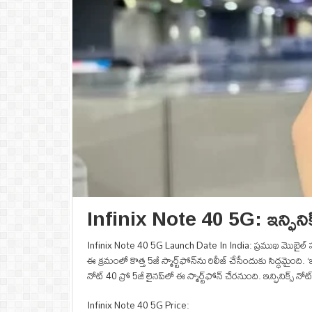
Infinix Note 40 5G: ఇన్ఫినిక్
Infinix Note 40 5G Launch Date In India: ప్రముఖ మొబైల్ సంస్థ 
ఈ క్రమంలో కొత్త 5జీ స్మార్ట్‌ఫోన్‌ను రిలీజ్ చేసేందుకు సిద్ధమైంది. 
నోట్ 40 ప్రో 5జీ లైనప్‌లో ఈ స్మార్ట్‌ఫోన్ చేరనుంది. ఇన్ఫినిక్స్ న
Infinix Note 40 5G Price: