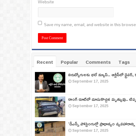
Website
Save my name, email, and website in this browse
Recent
Popular
Comments
Tags
నిరుద్యోగులకు భలే న్యూస్.. ఆర్టీసీలో డ్రైవర్, 
September 17, 2025
రాంగ్ రూట్‌లో దూసుకొచ్చిన మృత్యువు.. టిప
September 17, 2025
‘డీఎస్సీ పోస్టింగుల్లో ప్రాధాన్యం వ్యవహారాన్ని
September 17, 2025