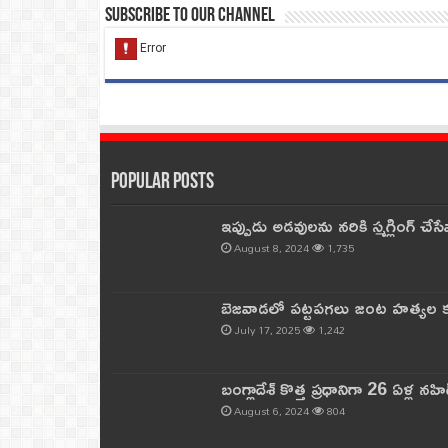
Subscribe to our Channel
Popular Posts
ఇప్పుడు అడవులను నరికి స్మగ్లింగ్ చ
August 8, 2024
1,735
బెజవాడలో పట్టపగలు జంట హత్యల కల
July 17, 2025
1,242
బంగ్లాదేశ్ కొత్త ప్రధానిగా 26 ఏళ్ల నహ
August 6, 2024
804