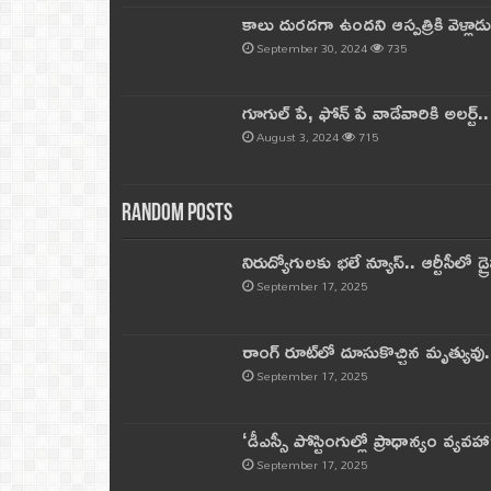
కాలు దురదగా ఉందని ఆస్పత్రికి వెళ్లా
September 30, 2024
735
గూగుల్ పే, ఫోన్ పే వాడేవారికి అలర్ట్
August 3, 2024
715
Random Posts
నిరుద్యోగులకు భలే న్యూస్.. ఆర్టీసీలో డ్ర
September 17, 2025
రాంగ్ రూట్‌లో దూసుకొచ్చిన మృత్యువు.
September 17, 2025
‘డీఎస్సీ పోస్టింగుల్లో ప్రాధాన్యం వ్యవహా
September 17, 2025