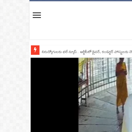
నిరుద్యోగులకు భలే న్యూస్.. ఆర్టీసీలో డ్రైవర్, కండక్టర్‌ పోస్టులకు న