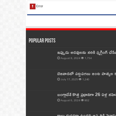
Popular Posts
ఇప్పుడు అడవులను నరికి స్మగ్లింగ్ చ
August 8, 2024
1,734
బెజవాడలో పట్టపగలు జంట హత్యల కల
July 17, 2025
1,240
బంగ్లాదేశ్ కొత్త ప్రధానిగా 26 ఏళ్ల నహ
August 6, 2024
802
కాలు దురదగా ఉందని ఆస్పత్రికి వెళ్లా