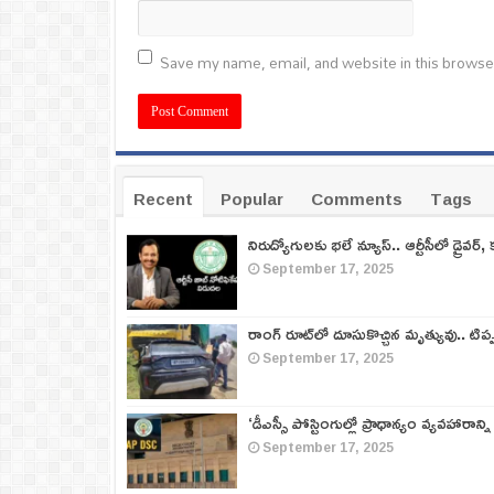
Save my name, email, and website in this browse
Recent
Popular
Comments
Tags
నిరుద్యోగులకు భలే న్యూస్.. ఆర్టీసీలో డ్రైవర్, 
September 17, 2025
రాంగ్ రూట్‌లో దూసుకొచ్చిన మృత్యువు.. టిప
September 17, 2025
‘డీఎస్సీ పోస్టింగుల్లో ప్రాధాన్యం వ్యవహారాన్ని
September 17, 2025