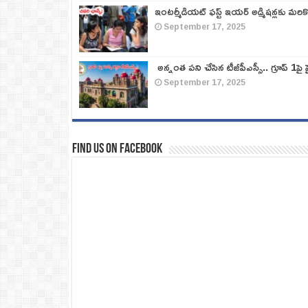
ఇంటర్మీడియట్ ఫస్ట్‌ ఇయర్‌ అడ్మిషన్లకు మరి
September 17, 2025
అన్నంత పని చేసిన టీజీపీఎస్సీ.. గ్రూప్‌ 1పై హై
September 17, 2025
Find us on Facebook