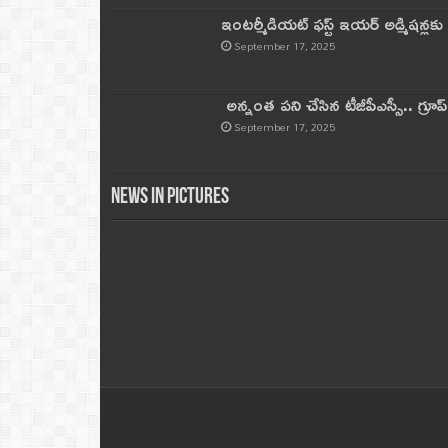
ఇంటర్మీడియట్ ఫస్ట్‌ ఇయర్‌ అడ్మిషన్లక
September 17, 2025
అన్నంత పని చేసిన టీజీపీఎస్సీ.. గ్రూప్‌ 
September 17, 2025
News in Pictures