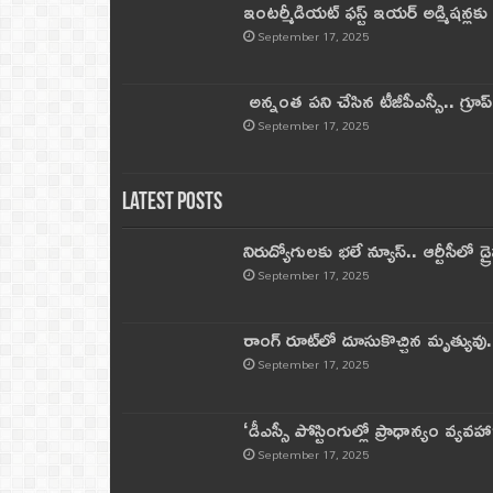
ఇంటర్మీడియట్ ఫస్ట్‌ ఇయర్‌ అడ్మిషన్లక
September 17, 2025
అన్నంత పని చేసిన టీజీపీఎస్సీ.. గ్రూప్‌ 
September 17, 2025
Latest Posts
నిరుద్యోగులకు భలే న్యూస్.. ఆర్టీసీలో డ్ర
September 17, 2025
రాంగ్ రూట్‌లో దూసుకొచ్చిన మృత్యువు.
September 17, 2025
‘డీఎస్సీ పోస్టింగుల్లో ప్రాధాన్యం వ్యవహా
September 17, 2025