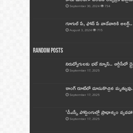
September 30, 2024
734
గూగుల్ పే, ఫోన్ పే వాడేవారికి అలర్ట్
August 3, 2024
715
Random Posts
నిరుద్యోగులకు భలే న్యూస్.. ఆర్టీసీలో డ్ర
September 17, 2025
రాంగ్ రూట్‌లో దూసుకొచ్చిన మృత్యువు.
September 17, 2025
‘డీఎస్సీ పోస్టింగుల్లో ప్రాధాన్యం వ్యవహా
September 17, 2025