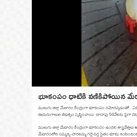
భూకంపం ధాటికి వణికిపోయిన మేడా
ములుగు జిల్లా మేడారం కేంద్రంగా భూకంపం నమోదవ్వడంతో.. ఏజెన
ఈదురుగాలుల బీభత్సం సృష్టించాయి. దాదాపు 50వేలకు పైగా 
ములుగు జిల్లా మేడారం కేంద్రంగా భూకంపం ఉందని శాస్త్రవేత్తలు 
మేడారంలోని సమ్మక్క-సారలమ్మ గద్దె వద్ద సైతం భూమి కంపించింది