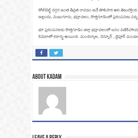
కోల్‌బెల్ట్‌ దగ్గర ఇంత తీవ్రత రావడం ఇదే తొలిసారి అని తెలుస్తోంది
ఇల్లందు, మణుగూరు, భద్రాచలం, కొత్తగూడెంలో ప్రకంపనలు వచ్చినట్
భూ ప్రకంపనలకు కొత్తగూడెం జిల్లా భద్రాచలంలో జనం వణికిపోయ
కెమెరాలో రికార్డు అయింది. మంచిర్యాల, చెన్నూర్ , జైపూర్ మం
About Kadam