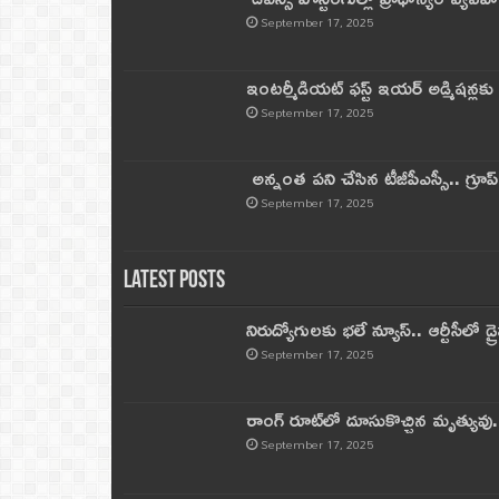
September 17, 2025
ఇంటర్మీడియట్ ఫస్ట్‌ ఇయర్‌ అడ్మిషన్లక
September 17, 2025
అన్నంత పని చేసిన టీజీపీఎస్సీ.. గ్రూప్‌ 
September 17, 2025
Latest Posts
నిరుద్యోగులకు భలే న్యూస్.. ఆర్టీసీలో డ్ర
September 17, 2025
రాంగ్ రూట్‌లో దూసుకొచ్చిన మృత్యువు.
September 17, 2025