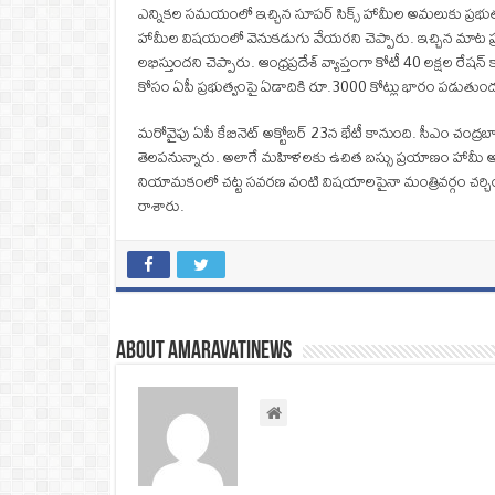
ఎన్నికల సమయంలో ఇచ్చిన సూపర్ సిక్స్ హామీల అమలుకు ప్రభుత్వం 
హామీల విషయంలో వెనుకడుగు వేయరని చెప్పారు. ఇచ్చిన మాట ప్రకా
లభిస్తుందని చెప్పారు. ఆంధ్రప్రదేశ్ వ్యాప్తంగా కోటీ 40 లక్షల ర
కోసం ఏపీ ప్రభుత్వంపై ఏడాదికి రూ.3000 కోట్లు భారం పడుతుందన
మరోవైపు ఏపీ కేబినెట్ అక్టోబర్ 23న భేటీ కానుంది. సీఎం చంద
తెలపనున్నారు. అలాగే మహిళలకు ఉచిత బస్సు ప్రయాణం హామీ అమల
నియామకంలో చట్ట సవరణ వంటి విషయాలపైనా మంత్రివర్గం చర్చించను
రాశారు.
About amaravatinews