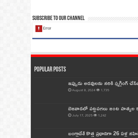
Subscribe to our Channel
Popular Posts
ఇప్పుడు అడవులను నరికి స్మగ్లింగ్ చ
August 8, 2024
1,735
బెజవాడలో పట్టపగలు జంట హత్యల కల
July 17, 2025
1,242
బంగ్లాదేశ్ కొత్త ప్రధానిగా 26 ఏళ్ల నహ