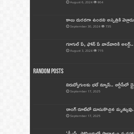
August 6, 2024
804
కాలు దురదగా ఉందని ఆస్పత్రికి వెళ్లా
September 30, 2024
735
గూగుల్ పే, ఫోన్ పే వాడేవారికి అలర్ట్
August 3, 2024
715
Random Posts
నిరుద్యోగులకు భలే న్యూస్.. ఆర్టీసీలో డ్ర
September 17, 2025
రాంగ్ రూట్‌లో దూసుకొచ్చిన మృత్యువు.
September 17, 2025
‘డీఎస్సీ పోస్టింగుల్లో ప్రాధాన్యం వ్యవహా