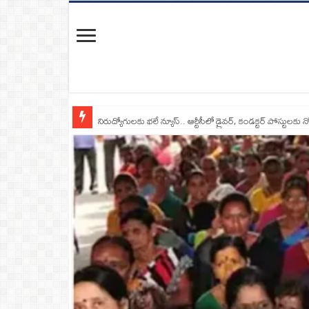
నిరుద్యోగులకు భలే న్యూస్.. ఆర్టీసీలో డ్రైవర్, కండక్టర్‌ పోస్టులకు న