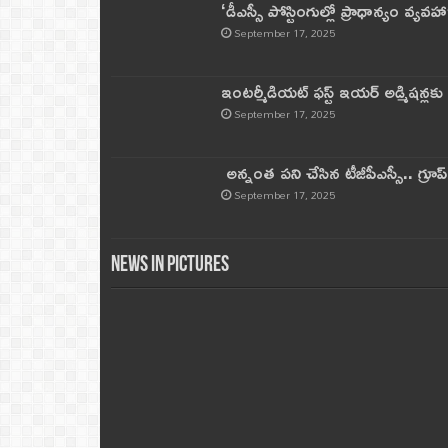
‘డీఎస్సీ పోస్టింగుల్లో ప్రాధాన్యం వ్యవహా
September 17, 2025
ఇంటర్మీడియట్ ఫస్ట్‌ ఇయర్‌ అడ్మిషన్లక
September 17, 2025
అన్నంత పని చేసిన టీజీపీఎస్సీ.. గ్రూప్‌ 
September 17, 2025
News in Pictures