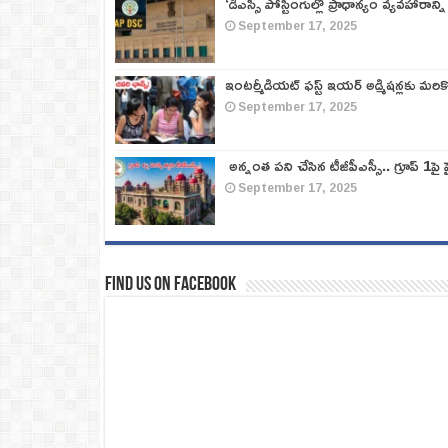
‘డీఎస్సీ పోస్టింగుల్లో ప్రాధాన్యం వ్యవహారాన్ని
September 17, 2025
ఇంటర్మీడియట్ ఫస్ట్‌ ఇయర్‌ అడ్మిషన్లకు మరి
September 17, 2025
అన్నంత పని చేసిన టీజీపీఎస్సీ.. గ్రూప్‌ 1పై హై
September 17, 2025
Find us on Facebook