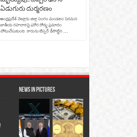
ఏడుగురు దుర్మరణం
ఆంధ్రప్రదేశ్ నెల్లూరు జిల్లా సంగం మండలం పెరమన
జాతీయ రహదారిపై ఘోర రోడ్డు ప్రమాదం
చోటుచేసుకుంది. కారును టిప్పర్‌ ఢీకొట్టిన …
News in Pictures
!