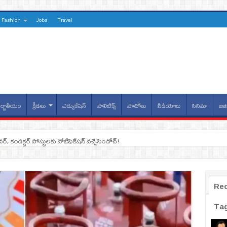
Fashion
Jobs
Travel
్జాతీయం
క్రీడలు
ఎడ్యుకేషన్
పాలిటిక్స్
ఫొటోలు
వీడియోలు
సినిమా
బిజి
ైవర్, కండక్టర్‌ పోస్టులకు నోటిఫికేషన్‌ వచ్చేసిందోచ్‌!
Re
Ta