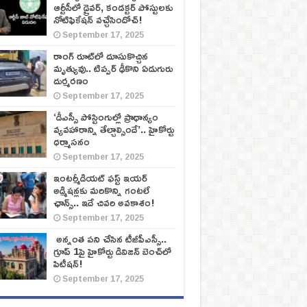
ఆర్టీసీలో డ్రైవర్, కండక్టర్‌ పోస్టులకు
నోటిఫికేషన్‌ వచ్చేసిందోచ్‌!
September 17, 2025
రాంగ్ రూట్‌లో దూసుకొచ్చిన
మృత్యువు.. టిప్పర్ ఢీకొని ఏడుగురు
దుర్మరణం
September 17, 2025
‘డీఎస్సీ పోస్టింగుల్లో ప్రాధాన్యం
వ్యవహారాన్ని తేల్చాల్సిందే’.. హైకోర్టు
ధర్మాసనం
September 17, 2025
ఇంటర్మీడియట్ ఫస్ట్‌ ఇయర్‌
అడ్మిషన్లకు మరికొన్ని గంటలే
ఛాన్స్‌.. ఇదే చివరి అవకాశం!
September 17, 2025
అన్నంత పని చేసిన టీజీపీఎస్సీ..
గ్రూప్‌ 1పై హైకోర్టు డివిజన్‌ బెంచ్‌లో
పిటీషన్‌!
September 17, 2025