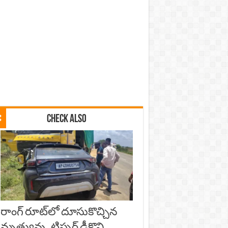
Check Also
రాంగ్ రూట్‌లో దూసుకొచ్చిన
మృత్యువు.. టిప్పర్ ఢీకొని