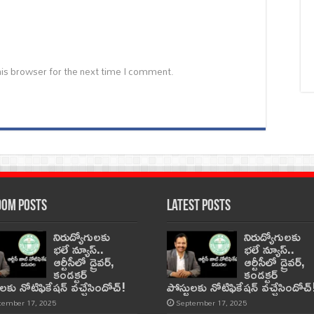
is browser for the next time I comment.
om Posts
Latest Posts
నిరుద్యోగులకు
నిరుద్యోగులకు
భలే న్యూస్..
భలే న్యూస్..
ఆర్టీసీలో డ్రైవర్,
ఆర్టీసీలో డ్రైవర్,
కండక్టర్‌
కండక్టర్‌
ులకు నోటిఫికేషన్‌ వచ్చేసిందోచ్‌!
పోస్టులకు నోటిఫికేషన్‌ వచ్చేసిందోచ్‌
tember 17, 2025
September 17, 2025