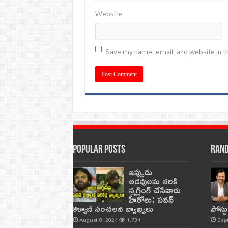
Website
Save my name, email, and website in th
Popular Posts
Rand
ఇప్పుడు
అడవులను నరికి
స్మగ్లింగ్ చేసేవారు
హీరోలు: పవన్
కళ్యాణ్ సంచలన వ్యాఖ్యలు
పోస్ట
August 8, 2024
1,734
Sep