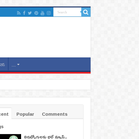
నెస్
…
cent
Popular
Comments
gs
నిరుద్యోగులకు భలే న్యూస్..