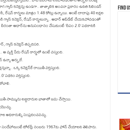
యితీ వర్తింపజేస్తున్నామని.. వాటి వివరాలు లేకపోవడంతోనే అర్హుల సంఖ్య
యోగ గ్యాస్‌ కనెక్షన్లు ఉండగా.. తాత్కాలిక అంచనా ప్రకారం ఉచిత సిలిండర్‌
Find u
ానీ, రేషన్‌ కార్డులు మాత్రం 1.48 కోట్లు ఉన్నాయి. అంటే దాదాపు 40 లక్షల
యాస్‌ కనెక్షన్, రేషన్‌ కార్డులున్నా.. ఆధార్‌ అప్‌డేట్ చేయకపోవడంతో
 వీరంతా ఆధార్‌‌ను అనుసంధానం చేసుకుంటే ‘దీపం 2.0’ పథకానికి
గ్యాస్‌ కనెక్షన్‌ తప్పనిసరి.
వ్యక్తి పేరు రేషన్‌ కార్డులో ఉంటే వస్తుంది.
న్‌ ఉన్నా అర్హులే.
ున్నా.. ఒక్క కనెక్షన్‌కే రాయితీ వర్తిస్తుంది.
0’ పథకం వర్తిస్తుంది.
కోవాలి.
ితీ సొమ్మును లబ్ధిదారుల ఖాతాలో జమ చేస్తాయి.
ేయొచ్చు.
రాల అధికారుల్ని సంప్రదించవచ్చు.
 సందేహాలుంటే టోల్‌ఫ్రీ నంబరు 1967‌కు ఫోన్ చేయాలని తెలిపారు.