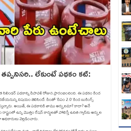
 తప్పనిసరి.. లేకుంటే పథకం కట్:
ిత సిలిండర్ పథకాన్ని దీపావళి రోజున ప్రారంభించింది. ఈ పథకం కింద
దజేయనున్న విషయం తెలిసిందే. దీంతో ‘దీపం 2.0’ కింద బుకింగ్స్‌
ిస్తున్నారు. అయితే, ఈ పథకానికి తాము అర్హులమా? కాదా? అనే
ష్ట్రంలో ఉన్న మొత్తం రేషన్‌ కార్డులతో పోలిస్తే ఉచిత గ్యాస్‌కు అర్హుల
 అధికారులు వెల్లడించారు.