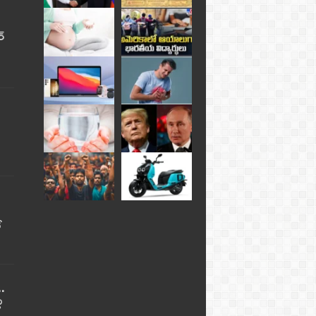
్
ే
..
ు