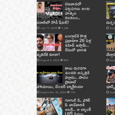
బెజవాడలో
పట్టపగలు జంట
హత్యల
కలకలం..
పరారీలో రౌడీ షీటర్‌!
దుర్
July 17, 2025
1,240
Sep
బంగ్లాదేశ్ కొత్త
ప్రధానిగా 26 ఏళ్ల
నహిద్ ఇస్లామ్..
రేసులో భారత
వ్యతిరేకి కూడా!
తేల్చ
August 6, 2024
802
Sep
కాలు దురదగా
ఉందని ఆస్పత్రికి
వెళ్లాడు.. పాపం
ప్రాణాలే
పోయాయి, డేంజర్ బ్యాక్టీరియా
ఛాన్స
September 30, 2024
734
Sep
గూగుల్ పే, ఫోన్
పే వాడేవారికి
అలర్ట్.. ఆ బ్యాంక్
UPI సేవలు