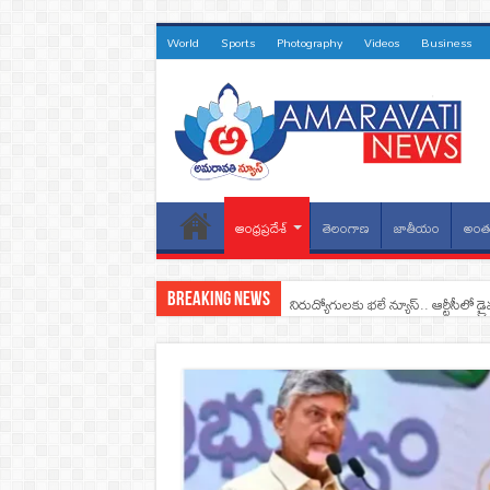
World
Sports
Photography
Videos
Business
ఆంధ్రప్రదేశ్
తెలంగాణ
జాతీయం
అంతర
Breaking News
నిరుద్యోగులకు భలే న్యూస్.. ఆర్టీసీలో డ్ర