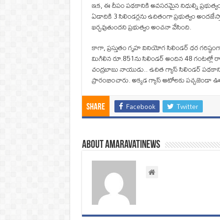
ఇక, ఈ దీపం పథకానికి అవసరమైన నిధుల్ని ప్రభుత్వ
ఏడాదికి 3 సిలిండర్లను ఉచితంగా ప్రభుత్వం అందజేస
ఖర్చవుతుందని ప్రభుత్వం అంచనా వేసింది.
కాగా, ప్రస్తుతం గృహ వినియోగ సిలిండర్‌ ధర గరిష్
మిగిలిన రూ.851ను సిలిండర్‌ అందిన 48 గంటల్లో రాష్ట
చంద్రబాబు నాయుడు.. ఉచిత గ్యాస్‌ సిలిండర్‌ పథక
ప్రారంభించారు. అక్కడ గ్యాస్‌ ఆటోలకు పచ్చజెండా ఊ
Facebook
Twitter
Share
About amaravatinews