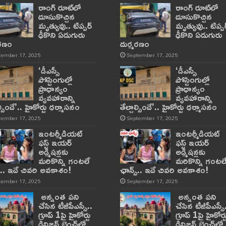
రాంగ్ రూట్‌లో
రాంగ్ రూట్‌లో
దూసుకొచ్చిన
దూసుకొచ్చిన
మృత్యువు.. టిప్పర్
మృత్యువు.. టిప్పర
ఢీకొని ఏడుగురు
ఢీకొని ఏడుగురు
మరణం
దుర్మరణం
tember 17, 2025
September 17, 2025
‘డీఎస్సీ
‘డీఎస్సీ
పోస్టింగుల్లో
పోస్టింగుల్లో
ప్రాధాన్యం
ప్రాధాన్యం
వ్యవహారాన్ని
వ్యవహారాన్ని
ాల్సిందే’.. హైకోర్టు ధర్మాసనం
తేల్చాల్సిందే’.. హైకోర్టు ధర్మాసనం
tember 17, 2025
September 17, 2025
ఇంటర్మీడియట్
ఇంటర్మీడియట్
ఫస్ట్‌ ఇయర్‌
ఫస్ట్‌ ఇయర్‌
అడ్మిషన్లకు
అడ్మిషన్లకు
మరికొన్ని గంటలే
మరికొన్ని గంటల
్‌.. ఇదే చివరి అవకాశం!
ఛాన్స్‌.. ఇదే చివరి అవకాశం!
tember 17, 2025
September 17, 2025
అన్నంత పని
అన్నంత పని
చేసిన టీజీపీఎస్సీ..
చేసిన టీజీపీఎస్సీ
గ్రూప్‌ 1పై హైకోర్టు
గ్రూప్‌ 1పై హైకోర్ట
డివిజన్‌ బెంచ్‌లో
డివిజన్‌ బెంచ్‌లో