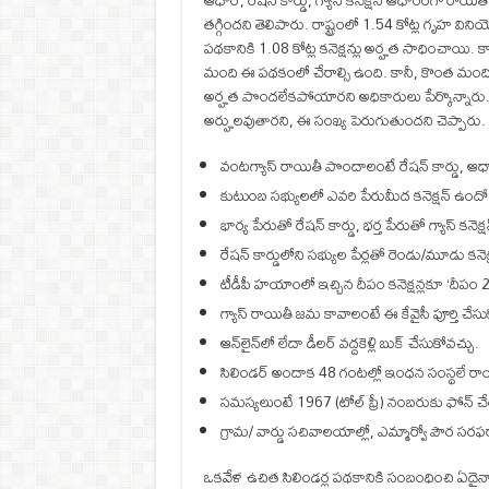
ఆధార్, రేషన్‌ కార్డు, గ్యాస్‌ కనెక్షన్‌ ఆధారంగా రా
తగ్గిందని తెలిపారు. రాష్ట్రంలో 1.54 కోట్ల గృహ విని
పథకానికి 1.08 కోట్ల కనెక్షన్లు అర్హత సాధించాయి. క
మంది ఈ పథకంలో చేరాల్సి ఉంది. కానీ, కొంత మందికి గ్
అర్హత పొందలేకపోయారని అధికారులు పేర్కొన్నారు.
అర్హులవుతారని, ఈ సంఖ్య పెరుగుతుందని చెప్పారు.
వంటగ్యాస్‌ రాయితీ పొందాలంటే రేషన్‌ కార్డు, ఆధార్, 
కుటుంబ సభ్యులలో ఎవరి పేరుమీద కనెక్షన్‌ ఉందో.. ఆ 
భార్య పేరుతో రేషన్‌ కార్డు, భర్త పేరుతో గ్యాస్‌ కనెక్ష
రేషన్‌ కార్డులోని సభ్యుల పేర్లతో రెండు/మూడు కనెక్షన్ల
టీడీపీ హయాంలో ఇచ్చిన దీపం కనెక్షన్లకూ ‘దీపం 2.
గ్యాస్‌ రాయితీ జమ కావాలంటే ఈ కేవైసీ పూర్తి చేసు
ఆన్‌లైన్‌లో లేదా డీలర్‌ వద్దకెళ్లి బుక్‌ చేసుకోవచ్చు.
సిలిండర్‌ అందాక 48 గంటల్లో ఇంధన సంస్థలే రాయ
సమస్యలుంటే 1967 (టోల్‌ ఫ్రీ) నంబరుకు ఫోన్‌ చ
గ్రామ/ వార్డు సచివాలయాల్లో, ఎమ్మార్వో పౌర సరఫ
ఒకవేళ ఉచిత సిలిండర్ల పథకానికి సంబంధించి ఏదైనా