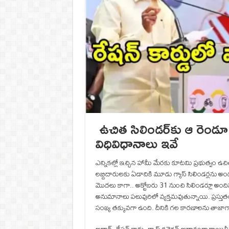
ఉచిత సిలిండర్‌కు ఆ రెండూ
విధివిధానాలు ఇవే
ఎన్నికల్లో ఇచ్చిన హామీ మేరకు కూటమి ప్రభుత్వం ఉచ
లబ్దిదారులకు ఏడాదికి మూడు గ్యాస్ సిలిండర్లను అం
మొదలు కాగా.. అక్టోబరు 31 నుంచి సిలిండర్లూ అంద
అనుమానాలు పలువురిలో వ్యక్తమవుతున్నాయి. ప్రస్తుతం రా
సంఖ్య తక్కువగా ఉంది. దీనికి గల కారణాలను తాజాగా