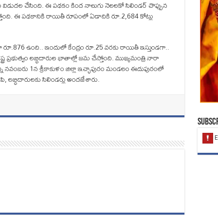
ం విడుదల చేసింది. ఈ పథకం కింద నాలుగు నెలలకో సిలిండర్‌ చొప్పున
్తోంది. ఈ పథకానికి రాయితీ రూపంలో ఏడాదికి రూ.2,684 కోట్లు
ఠంగా రూ.876 ఉంది.. ఇందులో కేంద్రం రూ.25 వరకు రాయితీ ఇస్తుండగా..
్ర ప్రభుత్వం లబ్ధిదారుల ఖాతాల్లో జమ చేస్తోంది. ముఖ్యమంత్రి నారా
ాన్ని నవంబరు 1న శ్రీకాకుళం జిల్లా ఇచ్ఛాపురం మండలం ఈదుపురంలో
పి, లబ్ధిదారులకు సిలిండర్లు అందజేశారు.
Subscr