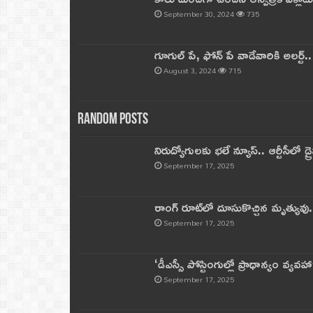
September 30, 2024
735
గూగుల్ పే, ఫోన్ పే వాడేవారికి అలర్ట్
August 3, 2024
715
Random Posts
నిరుద్యోగులకు భలే న్యూస్.. ఆర్టీసీలో డ్ర
September 17, 2025
రాంగ్ రూట్‌లో దూసుకొచ్చిన మృత్యువు.
September 17, 2025
‘డీఎస్సీ పోస్టింగుల్లో ప్రాధాన్యం వ్యవహా
September 17, 2025