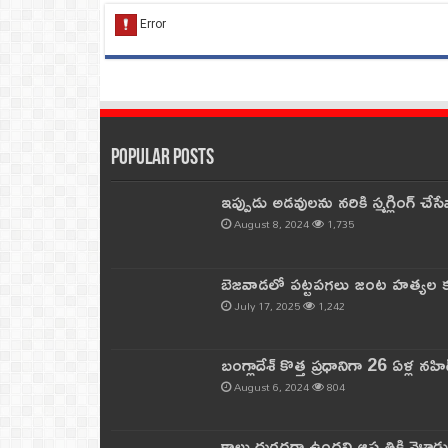
Popular Posts
ఇప్పుడు అడవులను నరికి స్మగ్లింగ్ చ
August 8, 2024
1,735
బెజవాడలో పట్టపగలు జంట హత్యల కల
July 17, 2025
1,242
బంగ్లాదేశ్ కొత్త ప్రధానిగా 26 ఏళ్ల నహ
August 6, 2024
804
కాలు దురదగా ఉందని ఆస్పత్రికి వెళ్లా