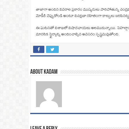
తాజాగా అందిన వివరాల ప్రకారం ముష్కరులు పారిపోతున్న చంద్రమౌళ
మోడీకి చెప్పుకోండి అంటూ విచక్షణా రహితంగా కాల్పులు జరిపినట్ట
ఈ ఘటనతో విశాఖలో విషాదఛాయలు అలముకున్నాయి. పెహల్గాం నుం
మానసిక స్థైర్యాన్ని అందించాల్సిన అవసరం స్పష్టమవుతోంది.
About Kadam