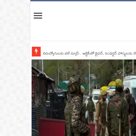
నిరుద్యోగులకు భలే న్యూస్.. ఆర్టీసీలో డ్రైవర్, కండక్టర్‌ పోస్టులకు న