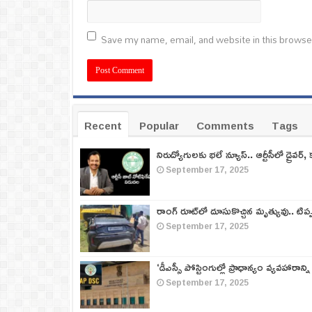
Save my name, email, and website in this browse
Recent
Popular
Comments
Tags
నిరుద్యోగులకు భలే న్యూస్.. ఆర్టీసీలో డ్రైవర్, 
September 17, 2025
రాంగ్ రూట్‌లో దూసుకొచ్చిన మృత్యువు.. టిప
September 17, 2025
‘డీఎస్సీ పోస్టింగుల్లో ప్రాధాన్యం వ్యవహారాన్ని
September 17, 2025