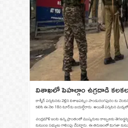
విశాఖలో పెహల్గాం ఉగ్రదాడి కలకల
కాశ్మీర్‌ పర్యటనకు వెళ్లిన విశాఖపట్నం పాండురంగపురం కు చెంది
కలిసి ఈ నెల 18న టూర్‌కు బయల్దేరారు. అయితే పర్యటన మధ్యల
చంద్రమౌళి జంట ఉన్న ప్రాంతంలో ముష్కరులు కాల్పులకు తెగబ
కుటుంబ సభ్యులు గాలింపు చేపట్టారు. ఈ తరుణంలో మిగతా కుటుంబ