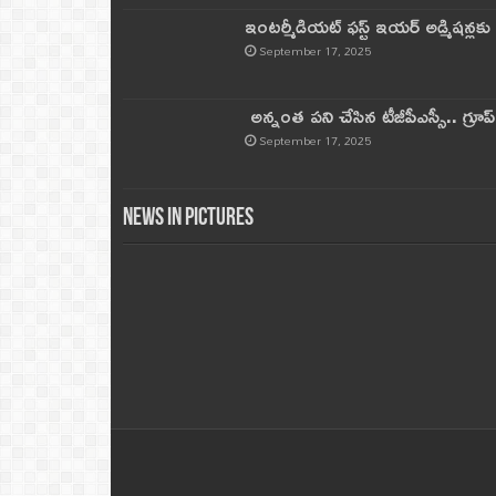
ఇంటర్మీడియట్ ఫస్ట్‌ ఇయర్‌ అడ్మిషన్లక
September 17, 2025
అన్నంత పని చేసిన టీజీపీఎస్సీ.. గ్రూప్‌ 
September 17, 2025
News in Pictures