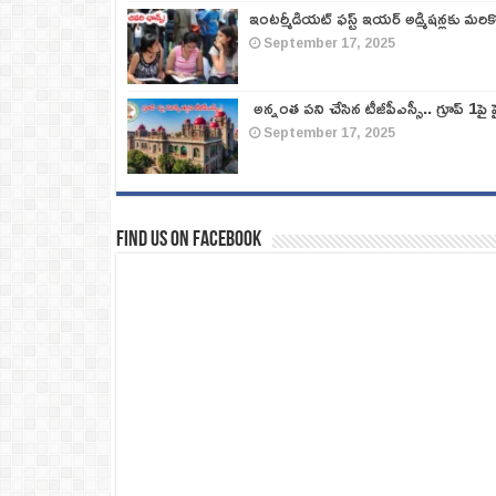
ఇంటర్మీడియట్ ఫస్ట్‌ ఇయర్‌ అడ్మిషన్లకు మరి
September 17, 2025
అన్నంత పని చేసిన టీజీపీఎస్సీ.. గ్రూప్‌ 1పై హై
September 17, 2025
Find us on Facebook