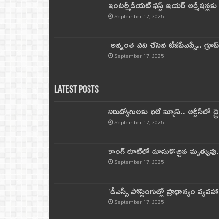
ఇంటర్మీడియట్ ఫస్ట్‌ ఇయర్‌ అడ్మిషన్లక
September 17, 2025
అన్నంత పని చేసిన టీజీపీఎస్సీ.. గ్రూప్‌ 
September 17, 2025
Latest Posts
నిరుద్యోగులకు భలే న్యూస్.. ఆర్టీసీలో డ్ర
September 17, 2025
రాంగ్ రూట్‌లో దూసుకొచ్చిన మృత్యువు.
September 17, 2025
‘డీఎస్సీ పోస్టింగుల్లో ప్రాధాన్యం వ్యవహా
September 17, 2025