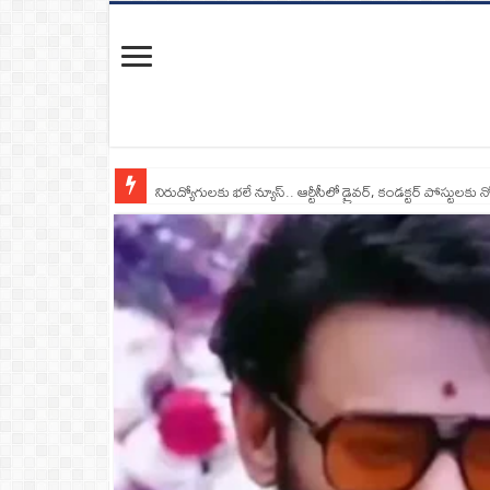
నిరుద్యోగులకు భలే న్యూస్.. ఆర్టీసీలో డ్రైవర్, కండక్టర్‌ పోస్టులకు న