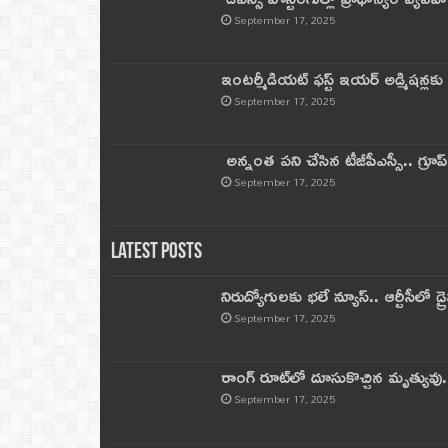
September 17, 2025
ఇంటర్మీడియట్ ఫస్ట్‌ ఇయర్‌ అడ్మిషన్లక
September 17, 2025
అన్నంత పని చేసిన టీజీపీఎస్సీ.. గ్రూప్‌ 
September 17, 2025
Latest Posts
నిరుద్యోగులకు భలే న్యూస్.. ఆర్టీసీలో డ్ర
September 17, 2025
రాంగ్ రూట్‌లో దూసుకొచ్చిన మృత్యువు.
September 17, 2025