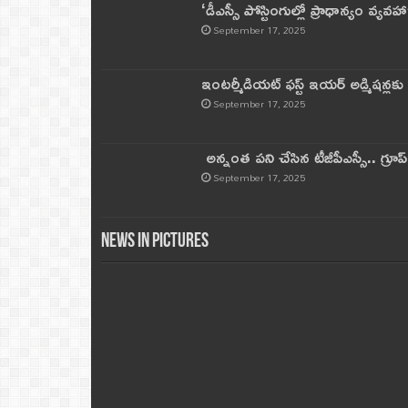
‘డీఎస్సీ పోస్టింగుల్లో ప్రాధాన్యం వ్యవహా
September 17, 2025
ఇంటర్మీడియట్ ఫస్ట్‌ ఇయర్‌ అడ్మిషన్లక
September 17, 2025
అన్నంత పని చేసిన టీజీపీఎస్సీ.. గ్రూప్‌ 
September 17, 2025
News in Pictures