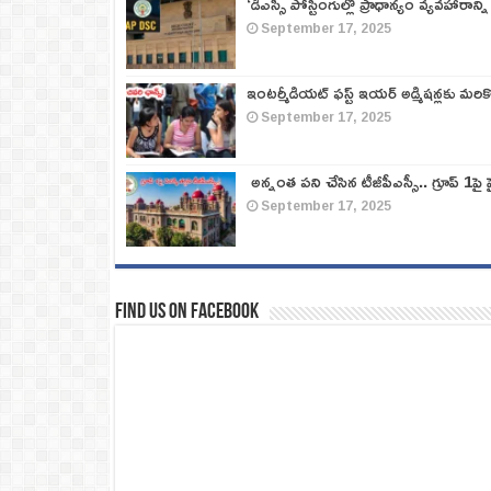
‘డీఎస్సీ పోస్టింగుల్లో ప్రాధాన్యం వ్యవహారాన్ని
September 17, 2025
ఇంటర్మీడియట్ ఫస్ట్‌ ఇయర్‌ అడ్మిషన్లకు మరి
September 17, 2025
అన్నంత పని చేసిన టీజీపీఎస్సీ.. గ్రూప్‌ 1పై హై
September 17, 2025
Find us on Facebook