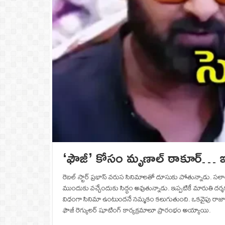
‘ఫౌజీ’ కోసం మృణాల్‌ ఠాకూర్‌… ఇద్
రెబల్‌ స్టార్‌ ప్రభాస్‌ వరుస సినిమాలతో దూసుకు పోతున్నాడు. సలా
ముందుకు వచ్చేందుకు సిద్ధం అవుతున్నాడు. ఇప్పటికే మారుతి దర
విధంగా సినిమా ఉంటుందనే నమ్మకం కలుగుతుంది. ఒకవైపు రాజాసాబ
ఫౌజీ రెగ్యులర్‌ షూటింగ్ కార్యక్రమాలూ ప్రారంభం అయ్యాయి.