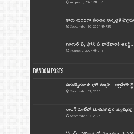
August 6, 2024
804
కాలు దురదగా ఉందని ఆస్పత్రికి వెళ్లా
September 30, 2024
735
గూగుల్ పే, ఫోన్ పే వాడేవారికి అలర్ట్
August 3, 2024
715
Random Posts
నిరుద్యోగులకు భలే న్యూస్.. ఆర్టీసీలో డ్ర
September 17, 2025
రాంగ్ రూట్‌లో దూసుకొచ్చిన మృత్యువు.
September 17, 2025
‘డీఎస్సీ పోస్టింగుల్లో ప్రాధాన్యం వ్యవహా