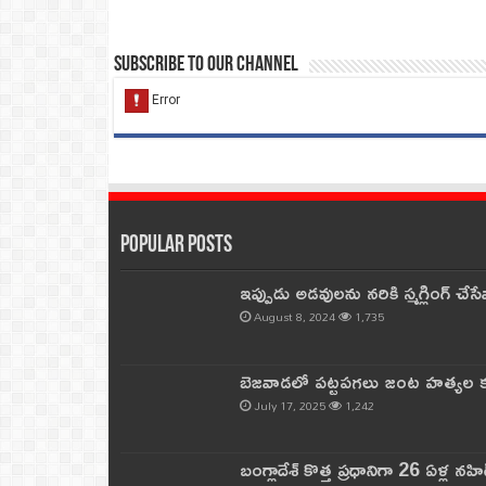
Subscribe to our Channel
Popular Posts
ఇప్పుడు అడవులను నరికి స్మగ్లింగ్ చ
August 8, 2024
1,735
బెజవాడలో పట్టపగలు జంట హత్యల కల
July 17, 2025
1,242
బంగ్లాదేశ్ కొత్త ప్రధానిగా 26 ఏళ్ల నహ