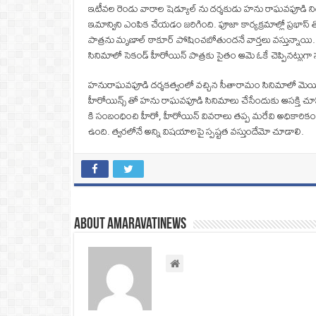
ఇటీవల రెండు వారాల షెడ్యూల్‌ ను దర్శకుడు హను రాఘవపూడి నిర్వ
ఇమాన్విని ఎంపిక చేయడం జరిగింది. పూజా కార్యక్రమాల్లో ప్రభ
పాత్రను మృణాల్‌ ఠాకూర్‌ పోషించబోతుందనే వార్తలు వస్తున్న
సినిమాలో సెకండ్‌ హీరోయిన్‌ పాత్రకు సైతం ఆమె ఓకే చెప్పినట్
హనురాఘవపూడి దర్శకత్వంలో వచ్చిన సీతారామం సినిమాలో మెయిన్‌
హీరోయిన్స్ తో హను రాఘవపూడి సినిమాలు చేసేందుకు ఆసక్తి చూపిస్త
కి సంబంధించి హీరో, హీరోయిన్‌ వివరాలు తప్ప మరేవి అధికారికం
ఉంది. త్వరలోనే అన్ని విషయాలపై స్పష్టత వస్తుందేమో చూడాలి.
About amaravatinews