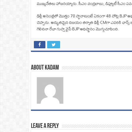
ముఖ్యనేతలు హాజరయ్యారు. సీఎం చంద్రబాబు, డిప్యూటీ సీఎం పవన్‌
ఢిల్లీ అసెంబ్లీలో మొత్తం 70 స్థానాలుంటే ఏకంగా 48 చోట్ల BJP 
చెప్పారు. అద్భుతమైన విజయం తర్వాత ఢిల్లీ CMగా ఎవరికి ఛాన్స్ ఇస
గెలిచినా రేఖా గుప్తా వైపే BJP అధిష్టానం మొగ్గుచూపింది.
About Kadam
Leave a Reply