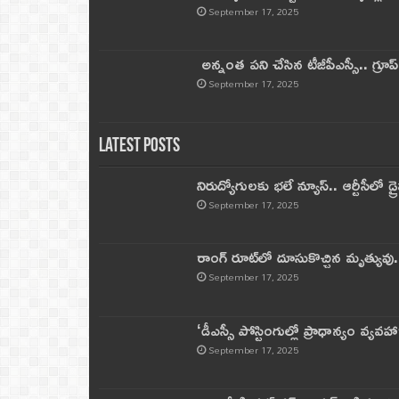
September 17, 2025
అన్నంత పని చేసిన టీజీపీఎస్సీ.. గ్రూప్‌ 
September 17, 2025
Latest Posts
నిరుద్యోగులకు భలే న్యూస్.. ఆర్టీసీలో డ్ర
September 17, 2025
రాంగ్ రూట్‌లో దూసుకొచ్చిన మృత్యువు.
September 17, 2025
‘డీఎస్సీ పోస్టింగుల్లో ప్రాధాన్యం వ్యవహా
September 17, 2025