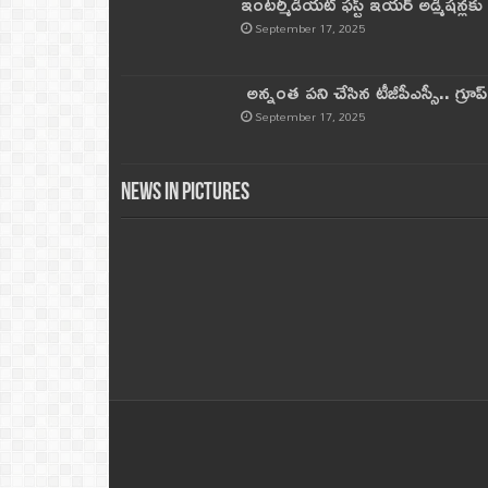
ఇంటర్మీడియట్ ఫస్ట్‌ ఇయర్‌ అడ్మిషన్లక
September 17, 2025
అన్నంత పని చేసిన టీజీపీఎస్సీ.. గ్రూప్‌ 
September 17, 2025
News in Pictures