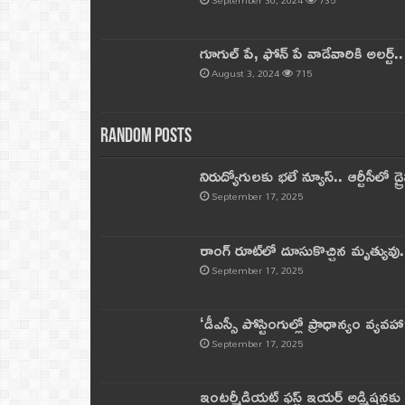
గూగుల్ పే, ఫోన్ పే వాడేవారికి అలర్ట్
August 3, 2024
715
Random Posts
నిరుద్యోగులకు భలే న్యూస్.. ఆర్టీసీలో డ్ర
September 17, 2025
రాంగ్ రూట్‌లో దూసుకొచ్చిన మృత్యువు.
September 17, 2025
‘డీఎస్సీ పోస్టింగుల్లో ప్రాధాన్యం వ్యవహా
September 17, 2025
ఇంటర్మీడియట్ ఫస్ట్‌ ఇయర్‌ అడ్మిషన్లక