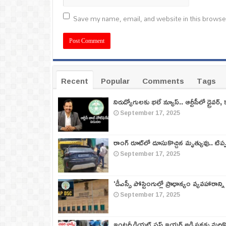
Save my name, email, and website in this browse
Recent
Popular
Comments
Tags
నిరుద్యోగులకు భలే న్యూస్.. ఆర్టీసీలో డ్రైవర్, 
September 17, 2025
రాంగ్ రూట్‌లో దూసుకొచ్చిన మృత్యువు.. టిప
September 17, 2025
‘డీఎస్సీ పోస్టింగుల్లో ప్రాధాన్యం వ్యవహారాన్ని
September 17, 2025
ఇంటర్మీడియట్ ఫస్ట్‌ ఇయర్‌ అడ్మిషన్లకు మరి