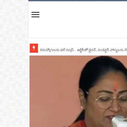
నిరుద్యోగులకు భలే న్యూస్.. ఆర్టీసీలో డ్రైవర్, కండక్టర్‌ పోస్టులకు న