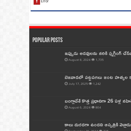
Popular Posts
ఇప్పుడు అడవులను నరికి స్మగ్లింగ్ చ
August 8, 2024
1,735
బెజవాడలో పట్టపగలు జంట హత్యల కల
July 17, 2025
1,242
బంగ్లాదేశ్ కొత్త ప్రధానిగా 26 ఏళ్ల నహ
August 6, 2024
804
కాలు దురదగా ఉందని ఆస్పత్రికి వెళ్లా
September 30, 2024
735