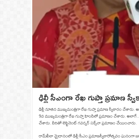
ఢిల్లీ సీఎంగా రేఖ గుప్తా ప్రమాణ స్
ఢిల్లీ నూతన ముఖ్యమంత్రిగా రేఖ గుప్తా ప్రమాణ స్వీకారం చేశారు. 
9వ ముఖ్యమంత్రిగా రేఖ గుప్తా హిందీలో ప్రమాణం చేశారు. అలాగే.. 
చేశారు. వీరితో లెఫ్టినెంట్ గవర్నర్ సక్సేనా ప్రమాణం చేయించారు.
రామ్‌లీలా మైదానంలో ఢిల్లీ సీఎం ప్రమాణస్వీకారోత్సవం ఘనంగా జరి