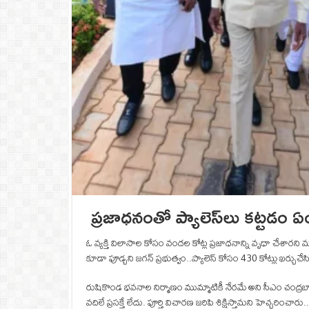
ప్రజాధనంతో ప్యాలెస్‌లు కట్టడం
ఓ వ్యక్తి విలాసాల కోసం వందల కోట్ల ప్రజాధనాన్ని వృధా చేశార
కూడా పూడ్చని జగన్‌ ప్రభుత్వం..ప్యాలెస్‌ కోసం 430 కోట్లు ఖర్
రుషికొండ భవనాల నిర్మాణం ముమ్మాటికీ నేరమే అని సీఎం చంద్రబ
వదిలే ప్రసక్తే లేదు. పూర్తి విచారణ జరిపి శిక్షిస్తామని హెచ్చ