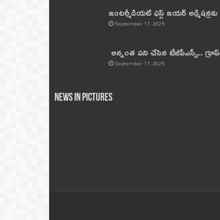
ఇంటర్మీడియట్ ఫస్ట్‌ ఇయర్‌ అడ్మిషన్లక
September 17, 2025
అన్నంత పని చేసిన టీజీపీఎస్సీ.. గ్రూప్‌ 
September 17, 2025
News in Pictures