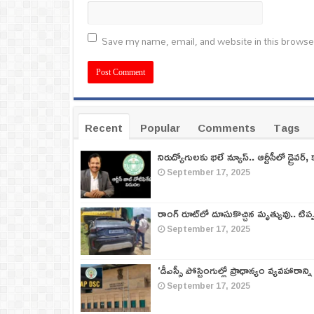
Save my name, email, and website in this browse
Recent
Popular
Comments
Tags
నిరుద్యోగులకు భలే న్యూస్.. ఆర్టీసీలో డ్రైవర్, 
September 17, 2025
రాంగ్ రూట్‌లో దూసుకొచ్చిన మృత్యువు.. టిప
September 17, 2025
‘డీఎస్సీ పోస్టింగుల్లో ప్రాధాన్యం వ్యవహారాన్ని
September 17, 2025