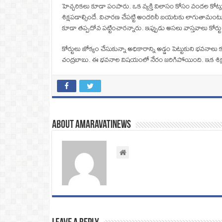
హెచ్చరికలు కూడా పంపారు. ఒక వ్యక్తి విలాసం కోసం వందల కోట్ల
శిక్షపడాల్సిందే. విచారణ చేపట్టి అందరినీ బయటకు లాగుతామంటున్నా
కూడా తప్పదోవ పట్టించారన్నారు. ఇప్పుడు అసలు వాస్తవాలు కోర
కోర్టులు జోక్యం చేసుకున్నా అధికారాన్ని అడ్డం పెట్టుకుని భవనాలు
చంద్రబాబు. ఈ భవనాల విషయంలో నేరం జరిగిపోయింది. ఇక శిక్ష వేయ
About amaravatinews