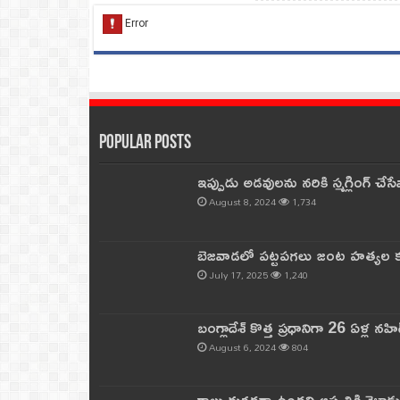
Popular Posts
ఇప్పుడు అడవులను నరికి స్మగ్లింగ్ చ
August 8, 2024
1,734
బెజవాడలో పట్టపగలు జంట హత్యల కల
July 17, 2025
1,240
బంగ్లాదేశ్ కొత్త ప్రధానిగా 26 ఏళ్ల నహ
August 6, 2024
804
కాలు దురదగా ఉందని ఆస్పత్రికి వెళ్లా