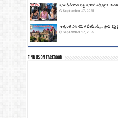
ఇంటర్మీడియట్ ఫస్ట్‌ ఇయర్‌ అడ్మిషన్లకు మరి
September 17, 2025
అన్నంత పని చేసిన టీజీపీఎస్సీ.. గ్రూప్‌ 1పై హై
September 17, 2025
Find us on Facebook