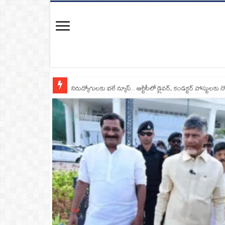
నిరుద్యోగులకు భలే న్యూస్.. ఆర్టీసీలో డ్రైవర్, కండక్టర్‌ పోస్టులకు న