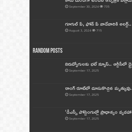
September 30, 2024
735
గూగుల్ పే, ఫోన్ పే వాడేవారికి అలర్ట్
August 3, 2024
715
Random Posts
నిరుద్యోగులకు భలే న్యూస్.. ఆర్టీసీలో డ్ర
September 17, 2025
రాంగ్ రూట్‌లో దూసుకొచ్చిన మృత్యువు.
September 17, 2025
‘డీఎస్సీ పోస్టింగుల్లో ప్రాధాన్యం వ్యవహా
September 17, 2025