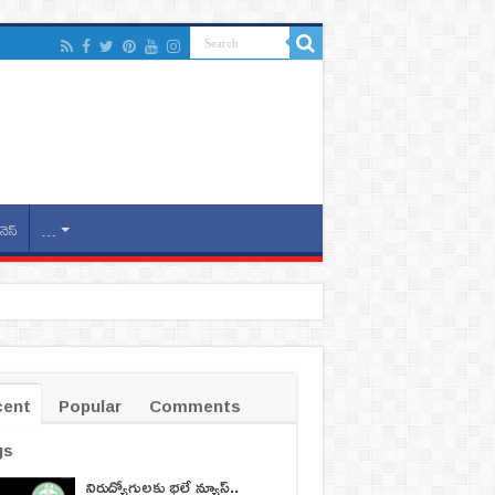
నెస్
…
cent
Popular
Comments
gs
నిరుద్యోగులకు భలే న్యూస్..