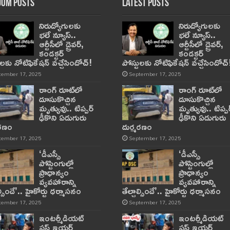
om Posts
Latest Posts
నిరుద్యోగులకు
నిరుద్యోగులకు
భలే న్యూస్..
భలే న్యూస్..
ఆర్టీసీలో డ్రైవర్,
ఆర్టీసీలో డ్రైవర్,
కండక్టర్‌
కండక్టర్‌
ులకు నోటిఫికేషన్‌ వచ్చేసిందోచ్‌!
పోస్టులకు నోటిఫికేషన్‌ వచ్చేసిందోచ్‌
tember 17, 2025
September 17, 2025
రాంగ్ రూట్‌లో
రాంగ్ రూట్‌లో
దూసుకొచ్చిన
దూసుకొచ్చిన
మృత్యువు.. టిప్పర్
మృత్యువు.. టిప్పర
ఢీకొని ఏడుగురు
ఢీకొని ఏడుగురు
మరణం
దుర్మరణం
tember 17, 2025
September 17, 2025
‘డీఎస్సీ
‘డీఎస్సీ
పోస్టింగుల్లో
పోస్టింగుల్లో
ప్రాధాన్యం
ప్రాధాన్యం
వ్యవహారాన్ని
వ్యవహారాన్ని
ాల్సిందే’.. హైకోర్టు ధర్మాసనం
తేల్చాల్సిందే’.. హైకోర్టు ధర్మాసనం
tember 17, 2025
September 17, 2025
ఇంటర్మీడియట్
ఇంటర్మీడియట్
ఫస్ట్‌ ఇయర్‌
ఫస్ట్‌ ఇయర్‌