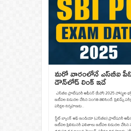
మరో వారంలోనే ఎస్‌బీఐ పీఓ ఆన్
డౌన్‌లోడ్ లింక్‌ ఇదే
ఎస్‌బీఐ ప్రొబేషనరీ ఆఫీసర్‌ (పీవో) 2025 పోస్టుల భర్
ఇటీవల విడుదల చేసిన సంగతి తెలిసిందే. ప్రిలిమ్స్‌ పర
పరీక్షల నిర్వహణకు..
స్టేట్ బ్యాంక్ ఆఫ్ ఇండియా (ఎస్‌బీఐ) ప్రొబేషనరీ ఆఫీస
ఇటీవల ప్రిలిమినరీ ఫలితాలు ఇటీవల విడుదల చేసిన సంగతి 