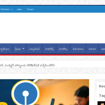
Fashion
Jobs
Travel
్జాతీయం
క్రీడలు
ఎడ్యుకేషన్
పాలిటిక్స్
ఫొటోలు
వీడియోలు
సినిమా
బిజి
ైవర్, కండక్టర్‌ పోస్టులకు నోటిఫికేషన్‌ వచ్చేసిందోచ్‌!
Re
Ta