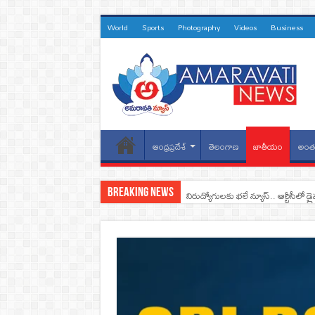
World
Sports
Photography
Videos
Business
ఆంధ్రప్రదేశ్
తెలంగాణ
జాతీయం
అంతర
Breaking News
నిరుద్యోగులకు భలే న్యూస్.. ఆర్టీసీలో డ్ర