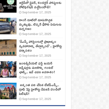
ఆర్టీసీలో డ్రైవర్, కండక్టర్‌ పోస్టులకు
నోటిఫికేషన్‌ వచ్చేసిందోచ్‌!
September 17, 2025
రాంగ్ రూట్‌లో దూసుకొచ్చిన
మృత్యువు.. టిప్పర్ ఢీకొని ఏడుగురు
దుర్మరణం
September 17, 2025
‘డీఎస్సీ పోస్టింగుల్లో ప్రాధాన్యం
వ్యవహారాన్ని తేల్చాల్సిందే’.. హైకోర్టు
ధర్మాసనం
September 17, 2025
ఇంటర్మీడియట్ ఫస్ట్‌ ఇయర్‌
అడ్మిషన్లకు మరికొన్ని గంటలే
ఛాన్స్‌.. ఇదే చివరి అవకాశం!
September 17, 2025
అన్నంత పని చేసిన టీజీపీఎస్సీ..
గ్రూప్‌ 1పై హైకోర్టు డివిజన్‌ బెంచ్‌లో
పిటీషన్‌!
September 17, 2025