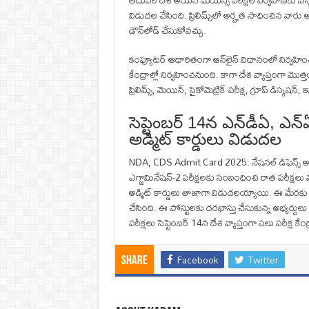
తదుపరి దశ అయిన మెయిన్స్‌ పరీక్షల నిర్వహణకు ఎస్బీ
విడుదల చేసింది. ప్రిలిమ్స్‌లో అర్హత సాధించిన వారు 
డౌన్‌లోడ్‌ చేసుకోవచ్చు.
కంప్యూటర్‌ ఆధారితంగా ఆన్‌లైన్‌ విధానంలో నిర్వహించను
కేంద్రాల్లో నిర్వహించనుంది. కాగా దేశ వ్యాప్తంగా 
ప్రిలిమ్స్, మెయిన్, సైకోమెట్రిక్ పరీక్ష, గ్రూప్ డిస
సెప్టెంబర్‌ 14న ఎన్‌డీఏ, ఎన్‌
అడ్మిట్‌ కార్డులు విడుదల
NDA, CDS Admit Card 2025: నేషనల్ డిఫెన్స్‌ అకాడమ
ఎగ్జామినేషన్‌-2 పరీక్షలకు సంబంధించి రాత పరీక్
అడ్మిట్‌ కార్డులు తాజాగా విడుదలయ్యాయి. ఈ మేరకు యూ
చేసింది. ఈ పోస్టులకు దరఖాస్తు చేసుకున్న అభ్యర్థుల
పరీక్షలు సెప్టెంబర్ 14న దేశ వ్యాప్తంగా పలు పరీక్ష కేంద
Facebook
Twitter
Share