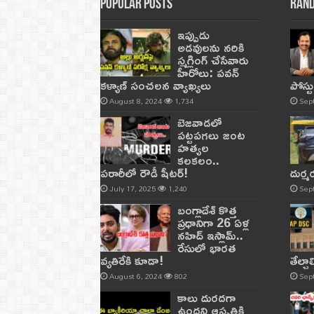
Popular Posts
Rand
ఇప్పుడు
అడవులను నరికి
స్మగ్లింగ్ చేసేవారు
హీరోలు: పవన్
కళ్యాణ్ సంచలన వ్యాఖ్యలు
పోస్ట
August 8, 2024
1,734
Sep
బెజవాడలో
పట్టపగలు జంట
హత్యల
కలకలం..
పరారీలో రౌడీ షీటర్‌!
దుర్
July 17, 2025
1,240
Sep
బంగ్లాదేశ్ కొత్త
ప్రధానిగా 26 ఏళ్ల
నహిద్ ఇస్లామ్..
రేసులో భారత
వ్యతిరేకి కూడా!
తేల్చ
August 6, 2024
802
Sep
కాలు దురదగా
ఉందని ఆస్పత్రికి