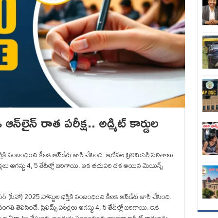
‌లైన్‌ రాత పరీక్ష.. అడ్మిట్ కార్డుల
తీకి సంబంధించి కీలక అప్‌డేట్ జారీ చేసింది. ఇటీవల ప్రిలిమినరీ ఫలితాలు
ీక్షలు ఆగస్టు 4, 5 తేదీల్లో జరిగాయి. ఇక తదుపరి దశ అయిన మెయిన్స్‌
ర్‌ (పీవో) 2025 పోస్టుల భర్తీకి సంబంధించి కీలక అప్‌డేట్ జారీ చేసింది.
తెలిసిందే. ప్రిలిమ్స్‌ పరీక్షలు ఆగస్టు 4, 5 తేదీల్లో జరిగాయి. ఇక