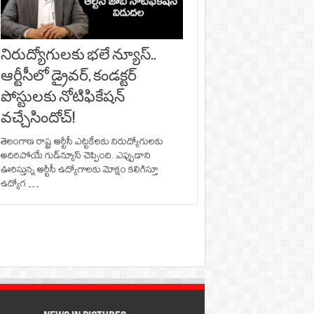
నిరుద్యోగులకు భలే న్యూస్..
ఆర్టీసీలో డ్రైవర్, కండక్టర్‌
పోస్టులకు నోటిఫికేషన్‌
వచ్చేసిందోచ్‌!
తెలంగాణ రాష్ట్ర ఆర్టీసీ ఎట్టకేలకు నిరుద్యోగులకు
అదిరిపోయే గుడ్‌న్యూస్‌ చెప్పింది. ఎప్పుడాని
ఊరిస్తున్న ఆర్టీసీ ఉద్యోగాలకు మోక్షం కలిగిస్తూ
ఉద్యోగ …