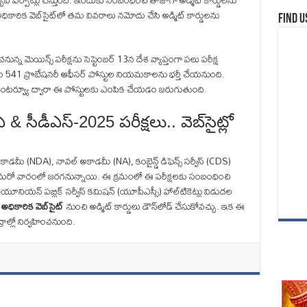
ఐ ఏర్పాట్లు చేస్తుంది. ఇందుకు సంబంధించి తాజాగా అడ్మిట్‌ కార్డులను
అధికారిక వెబ్‌సైట్‌లో తమ వివరాలు నమోదు చేసి అడ్మిట్‌ కార్డులను
Find u
న్న మెయిన్స్‌ పరీక్షను సెప్టెంబర్‌ 13న దేశ వ్యాప్తంగా పలు పరీక్ష
మొత్తం 541 ప్రొబేషనరీ ఆఫీసర్ పోస్టుల నియమకాలను భర్తీ చేయనుంది.
్కషన్, ఇంటర్వ్యూ ద్వారా ఈ పోస్టులకు ఎంపిక చేయడం జరుగుతుంది.
ఏ & సీడీఎస్‌-2025 పరీక్షలు.. వెబ్‌సైట్లో
ీ (NDA), నావల్‌ అకాడమీ (NA), కంబైన్డ్‌ డిఫెన్స్ సర్వీస్‌ (CDS)
షలు మరో వారంలో జరగనున్నాయి. ఈ క్రమంలో ఈ పరీక్షలకు సంబంధించి
నియన్ పబ్లిక్‌ సర్వీస్‌ కమిషన్‌ (యూపీఎస్సీ) హాల్‌టికెట్లు విడుదల
ు
అధికారిక వెబ్‌సైట్
నుంచి అడ్మిట్ కార్డులు డౌన్‌లోడ్‌ చేసుకోవచ్చు. ఇక ఈ
్రాల్లో నిర్వహించనుంది.