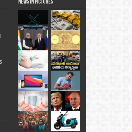
News in Pictures
!
్