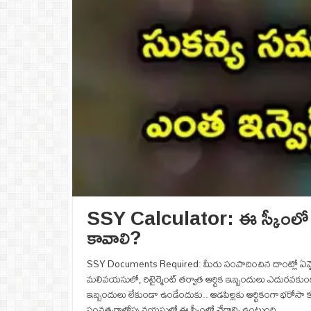
SSY Calculator: ఈ స్కీంలో పెట్
కావాలి?
SSY Documents Required: మీరు సంపాదించిన దాంట్లో ఏమైనా పొద
మలివయసులో, రిటైర్మెంట్ తర్వాత ఆర్థిక ఇబ్బందులు ఎదురవకు
ఇబ్బందులు లేకుండా ఉండేందుకు.. ఆడపిల్లకు ఆర్థికంగా భరోసా కల్ప
సంవత్సరాల్లోపు వయసులో ఈ స్కీంలో చేరాల్సి ఉంటుంది.