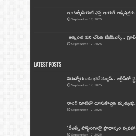
ఇంటర్మీడియట్ ఫస్ట్‌ ఇయర్‌ అడ్మిషన్లక
September 17, 2025
అన్నంత పని చేసిన టీజీపీఎస్సీ.. గ్రూప్‌ 
September 17, 2025
Latest Posts
నిరుద్యోగులకు భలే న్యూస్.. ఆర్టీసీలో డ్ర
September 17, 2025
రాంగ్ రూట్‌లో దూసుకొచ్చిన మృత్యువు.
September 17, 2025
‘డీఎస్సీ పోస్టింగుల్లో ప్రాధాన్యం వ్యవహా
September 17, 2025