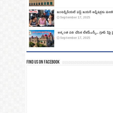
ఇంటర్మీడియట్ ఫస్ట్‌ ఇయర్‌ అడ్మిషన్లకు మరి
September 17, 2025
అన్నంత పని చేసిన టీజీపీఎస్సీ.. గ్రూప్‌ 1పై హై
September 17, 2025
Find us on Facebook