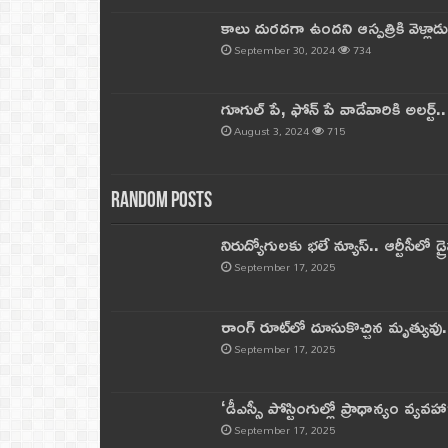
కాలు దురదగా ఉందని ఆస్పత్రికి వెళ్లా
September 30, 2024
734
గూగుల్ పే, ఫోన్ పే వాడేవారికి అలర్ట్
August 3, 2024
715
Random Posts
నిరుద్యోగులకు భలే న్యూస్.. ఆర్టీసీలో డ్ర
September 17, 2025
రాంగ్ రూట్‌లో దూసుకొచ్చిన మృత్యువు.
September 17, 2025
‘డీఎస్సీ పోస్టింగుల్లో ప్రాధాన్యం వ్యవహా
September 17, 2025