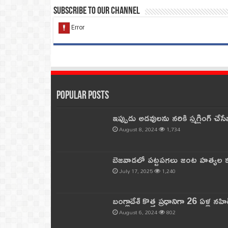
Subscribe to our Channel
Popular Posts
ఇప్పుడు అడవులను నరికి స్మగ్లింగ్ చ
August 8, 2024
1,734
బెజవాడలో పట్టపగలు జంట హత్యల కల
July 17, 2025
1,240
బంగ్లాదేశ్ కొత్త ప్రధానిగా 26 ఏళ్ల నహ
August 6, 2024
802