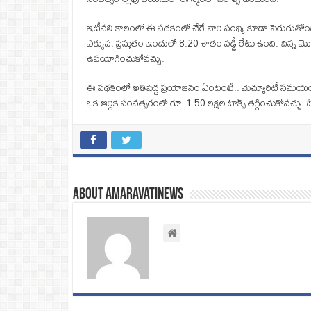
ఇటీవలి కాలంలో ఈ పథకంలో చేరే వారి సంఖ్య కూడా పెరుగుతోంది. ఇత
ఎక్కువ. ప్రస్తుతం ఇందులో 8.20 శాతం వడ్డీ రేటు ఉంది. చిన్న మొత్
ఉపయోగించుకోవచ్చు.
ఈ పథకంలో అతిపెద్ద ప్రయోజనం ఏంటంటే.. మెచ్యూరిటీ సమయంలో 
ఒక ఆర్థిక సంవత్సరంలో రూ. 1.50 లక్షల టాక్స్ తగ్గించుకోవచ్చు. దీ
About amaravatinews