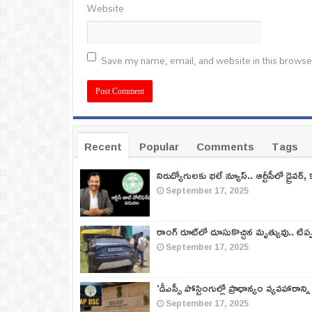
Website
Save my name, email, and website in this browse
Recent
Popular
Comments
Tags
నిరుద్యోగులకు భలే న్యూస్.. ఆర్టీసీలో డ్రైవర్, 
September 17, 2025
రాంగ్ రూట్‌లో దూసుకొచ్చిన మృత్యువు.. టిప
September 17, 2025
‘డీఎస్సీ పోస్టింగుల్లో ప్రాధాన్యం వ్యవహారాన్ని
September 17, 2025