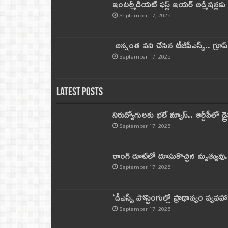
ఇంటర్మీడియట్ ఫస్ట్‌ ఇయర్‌ అడ్మిషన్లక
September 17, 2025
అన్నంత పని చేసిన టీజీపీఎస్సీ.. గ్రూప్‌ 
September 17, 2025
Latest Posts
నిరుద్యోగులకు భలే న్యూస్.. ఆర్టీసీలో డ్ర
September 17, 2025
రాంగ్ రూట్‌లో దూసుకొచ్చిన మృత్యువు.
September 17, 2025
‘డీఎస్సీ పోస్టింగుల్లో ప్రాధాన్యం వ్యవహా
September 17, 2025