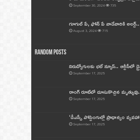
September 30, 2024
735
గూగుల్ పే, ఫోన్ పే వాడేవారికి అలర్ట్
August 3, 2024
715
Random Posts
నిరుద్యోగులకు భలే న్యూస్.. ఆర్టీసీలో డ్ర
September 17, 2025
రాంగ్ రూట్‌లో దూసుకొచ్చిన మృత్యువు.
September 17, 2025
‘డీఎస్సీ పోస్టింగుల్లో ప్రాధాన్యం వ్యవహా
September 17, 2025