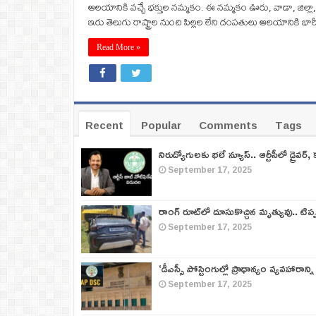
ఆలయానికి వచ్చే భక్తుల నమ్మకం. ఈ నమ్మకం ఊరు, వాడా, జిల్లా, రా
ఇరు తెలుగు రాష్ట్రాల నుంచి పిల్లల లేని దంపతులు ఆలయానికి భారీ 
Read More »
Recent
Popular
Comments
Tags
నిరుద్యోగులకు భలే న్యూస్.. ఆర్టీసీలో డ్రైవర్, 
September 17, 2025
రాంగ్ రూట్‌లో దూసుకొచ్చిన మృత్యువు.. టిప
September 17, 2025
‘డీఎస్సీ పోస్టింగుల్లో ప్రాధాన్యం వ్యవహారాన్ని
September 17, 2025