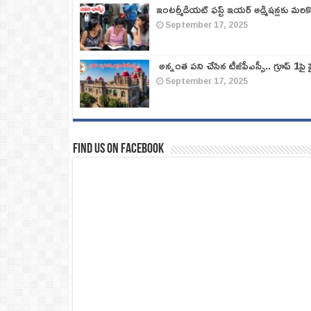
ఇంటర్మీడియట్ ఫస్ట్‌ ఇయర్‌ అడ్మిషన్లకు మరి
September 17, 2025
అన్నంత పని చేసిన టీజీపీఎస్సీ.. గ్రూప్‌ 1పై హై
September 17, 2025
Find us on Facebook