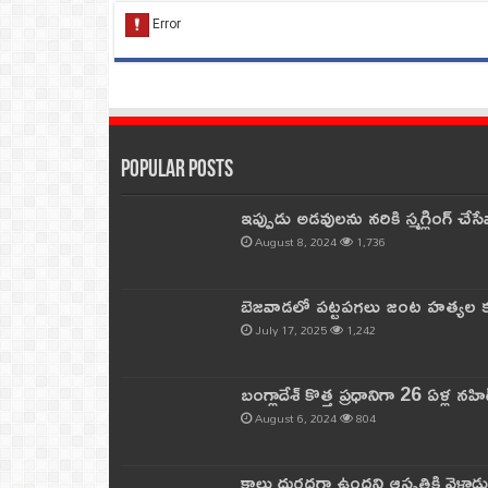
Popular Posts
ఇప్పుడు అడవులను నరికి స్మగ్లింగ్ చ
August 8, 2024
1,736
బెజవాడలో పట్టపగలు జంట హత్యల కల
July 17, 2025
1,242
బంగ్లాదేశ్ కొత్త ప్రధానిగా 26 ఏళ్ల నహ
August 6, 2024
804
కాలు దురదగా ఉందని ఆస్పత్రికి వెళ్లా