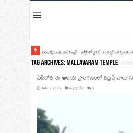
నిరుద్యోగులకు భలే న్యూస్.. ఆర్టీసీలో డ్రైవర్, కండక్టర్‌ పోస్టులకు న
Tag Archives:
Mallavaram Temple
ఏపీలోని ఈ ఆలయ ప్రాంగణంలో నిద్రిస్తే చాలు 
July 5, 2025
ఆంధ్రప్రదేశ్
0