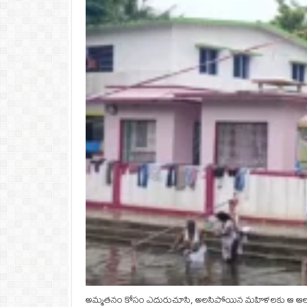
అమ్మతనం కోసం ఎదురుచూసి, అలసిపోయిన మహిళలకు ఆ ఆలయం ఒక 