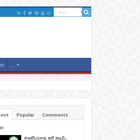
నెస్
…
cent
Popular
Comments
gs
నిరుద్యోగులకు భలే న్యూస్..