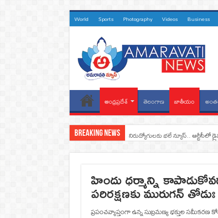
World
Sports
Photography
Videos
Business
ఆంధ్రప్రదేశ్
తెలంగాణ
జాతీయం
అంతర
Breaking News
నిరుద్యోగులకు భలే న్యూస్.. ఆర్టీసీలో డ్ర
హిందు ధర్మాన్ని కాపాడుకోవ
పరిరక్షణకు మురుగన్ తోడుః
ప్రపంచవ్యాప్తంగా ఉన్న సుబ్రమణ్య భక్తుల సమీకరణ కో