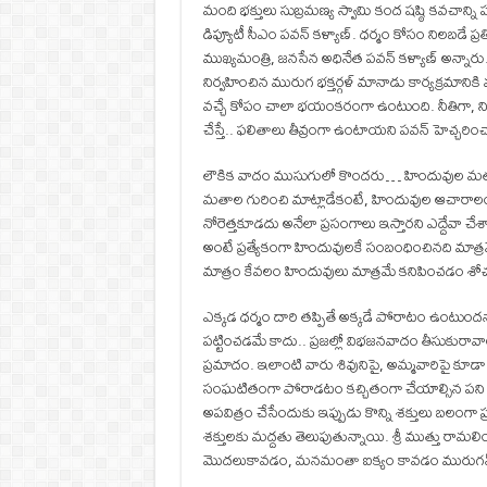
మంది భక్తులు సుబ్రమణ్య స్వామి కంద షష్ఠి కవచాన్ని పఠ
డిప్యూటీ సీఎం పవన్ కళ్యాణ్‌. ధర్మం కోసం నిలబడే ప
ముఖ్యమంత్రి, జనసేన అధినేత పవన్ కళ్యాణ్ అన్నార
నిర్వహించిన మురుగ భక్తర్గళ్ మానాడు కార్యక్రమానికి
వచ్చే కోపం చాలా భయంకరంగా ఉంటుంది. నీతిగా, ని
చేస్తే.. ఫలితాలు తీవ్రంగా ఉంటాయని పవన్ హెచ్చరిం
లౌకిక వాదం ముసుగులో కొందరు… హిందువుల మత ఆచా
మతాల గురించి మాట్లాడేకంటే, హిందువుల ఆచారాలం
నోరెత్తకూడదు అనేలా ప్రసంగాలు ఇస్తారని ఎద్దేవా చే
అంటే ప్రత్యేకంగా హిందువులకే సంబంధించినది మాత్రమ
మాత్రం కేవలం హిందువులు మాత్రమే కనిపించడం శో
ఎక్కడ ధర్మం దారి తప్పితే అక్కడే పోరాటం ఉంటుందన్
పట్టించడమే కాదు.. ప్రజల్లో విభజనవాదం తీసుకురా
ప్రమాదం. ఇలాంటి వారు శివునిపై, అమ్మవారిపై కూడా ప్
సంఘటితంగా పోరాడటం కచ్చితంగా చేయాల్సిన పని అన
అపవిత్రం చేసేందుకు ఇప్పుడు కొన్ని శక్తులు బలంగా ప
శక్తులకు మద్దతు తెలుపుతున్నాయి. శ్రీ ముత్తు రామ
మొదలుకావడం, మనమంతా ఐక్యం కావడం మురుగన్ దయవ