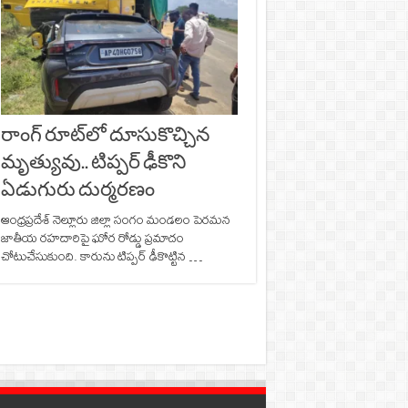
రాంగ్ రూట్‌లో దూసుకొచ్చిన
మృత్యువు.. టిప్పర్ ఢీకొని
ఏడుగురు దుర్మరణం
ఆంధ్రప్రదేశ్ నెల్లూరు జిల్లా సంగం మండలం పెరమన
జాతీయ రహదారిపై ఘోర రోడ్డు ప్రమాదం
చోటుచేసుకుంది. కారును టిప్పర్‌ ఢీకొట్టిన …