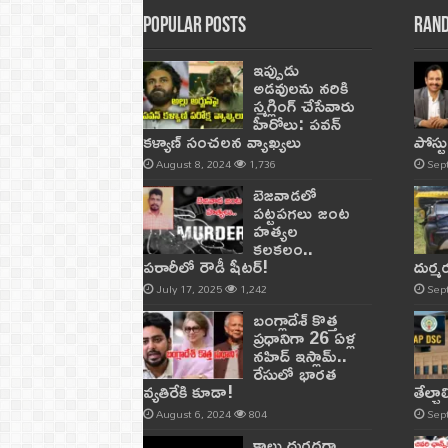
Popular Posts
Rand
ఇప్పుడు
అడవులను నరికి
స్మగ్లింగ్ చేసేవారు
హీరోలు: పవన్
కళ్యాణ్ సంచలన వ్యాఖ్యలు
పోస్ట
August 8, 2024
1,736
Sep
బెజవాడలో
పట్టపగలు జంట
హత్యల
కలకలం..
పరారీలో రౌడీ షీటర్‌!
దుర్
July 17, 2025
1,242
Sep
బంగ్లాదేశ్ కొత్త
ప్రధానిగా 26 ఏళ్ల
నహిద్ ఇస్లామ్..
రేసులో భారత
వ్యతిరేకి కూడా!
తేల్చ
August 6, 2024
804
Sep
కాలు దురదగా