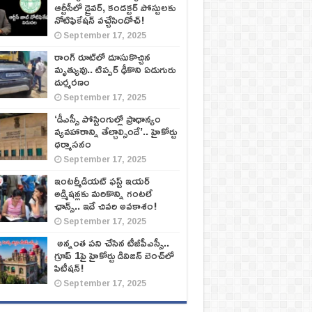
ఆర్టీసీలో డ్రైవర్, కండక్టర్‌ పోస్టులకు
నోటిఫికేషన్‌ వచ్చేసిందోచ్‌!
September 17, 2025
రాంగ్ రూట్‌లో దూసుకొచ్చిన
మృత్యువు.. టిప్పర్ ఢీకొని ఏడుగురు
దుర్మరణం
September 17, 2025
‘డీఎస్సీ పోస్టింగుల్లో ప్రాధాన్యం
వ్యవహారాన్ని తేల్చాల్సిందే’.. హైకోర్టు
ధర్మాసనం
September 17, 2025
ఇంటర్మీడియట్ ఫస్ట్‌ ఇయర్‌
అడ్మిషన్లకు మరికొన్ని గంటలే
ఛాన్స్‌.. ఇదే చివరి అవకాశం!
September 17, 2025
అన్నంత పని చేసిన టీజీపీఎస్సీ..
గ్రూప్‌ 1పై హైకోర్టు డివిజన్‌ బెంచ్‌లో
పిటీషన్‌!
September 17, 2025