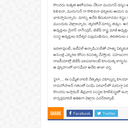
కొందరు కుత్సిత ఆలోచనలు చేసినా మురుగన్ ధర్మం ఆగదన
పిలిచినా, మురుగున్ గా కొలిచినా భక్తులకు ఆయన చూప
భావిస్తామన్నారు. మార్పు అనేది తీసుకురావడం కష్టం
ముందుకు వెళ్లాలన్నారు. త్వరలోనే మార్పు తథ్యం. అనుక
అధ్యక్షులు నైనార్ నాగేంద్రన్, బీజేపీ రాష్ట్ర మాజీ అధ
సంస్థ అధ్యక్షులు కదేశ్వర సుబ్రమణియం, తదితరులు పా
ఇదిలావుంటే, ఇటీవలే అన్నాడిఎంకేతో పొత్తు పెట్టుకు
అసెంబ్లీ ఎన్నికల కోసం కసరత్తు చేస్తోంది. సహజంగానే 
రాజకీయాల్లో బీజేపీ బలపడాలంటే హిందుత్వ కార్డును
ఆ వ్యూహంలో భాగమేనా అనేది తాజా చర్చ.
పైగా… ఈ సమ్మేళనానికి నేతృత్వం వహిస్తున్న హిందూ 
రామగోపాలన్ గతంలో సంఘ్ పరివార్‌లో చురుగ్గా పన
కొందరు ఇస్లామిక్ తీవ్రవాద సంస్థల హిట్‌లిస్టులో ఉ
కార్యక్రమానికి అతిథిగా వెళ్లారు పవన్‌కల్యాణ్.
Facebook
Twitter
Share