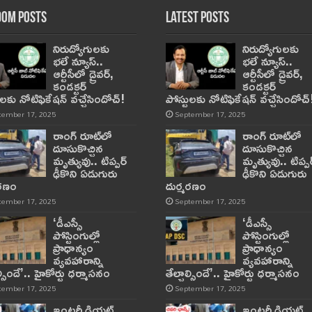
om Posts
Latest Posts
నిరుద్యోగులకు
నిరుద్యోగులకు
భలే న్యూస్..
భలే న్యూస్..
ఆర్టీసీలో డ్రైవర్,
ఆర్టీసీలో డ్రైవర్,
కండక్టర్‌
కండక్టర్‌
ులకు నోటిఫికేషన్‌ వచ్చేసిందోచ్‌!
పోస్టులకు నోటిఫికేషన్‌ వచ్చేసిందోచ్‌
tember 17, 2025
September 17, 2025
రాంగ్ రూట్‌లో
రాంగ్ రూట్‌లో
దూసుకొచ్చిన
దూసుకొచ్చిన
మృత్యువు.. టిప్పర్
మృత్యువు.. టిప్పర
ఢీకొని ఏడుగురు
ఢీకొని ఏడుగురు
మరణం
దుర్మరణం
tember 17, 2025
September 17, 2025
‘డీఎస్సీ
‘డీఎస్సీ
పోస్టింగుల్లో
పోస్టింగుల్లో
ప్రాధాన్యం
ప్రాధాన్యం
వ్యవహారాన్ని
వ్యవహారాన్ని
ాల్సిందే’.. హైకోర్టు ధర్మాసనం
తేల్చాల్సిందే’.. హైకోర్టు ధర్మాసనం
tember 17, 2025
September 17, 2025
ఇంటర్మీడియట్
ఇంటర్మీడియట్