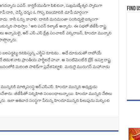
్నారు పవన్. కార్తికేయుడిగా పిలిచినా, సుబ్రమణ్యేశ్వర స్వామిగా
Find u
ే దారి, చెప్పే ధర్మం ఓ గొప్ప విజయానికి చూపే మార్గంగా
 కాదు. కానీ ఓర్పు కావాలి. దానికి మనమంతా సంసిద్ధులై ఐక్యంగా
ున్నది సాధిస్తాం.’’ అని పవన్ కల్యాణ్ అన్నారు. ఈ సభలో బీజేపీ రాష్ట్ర
్యక్షులు అన్నామలై, ఆర్ ఎస్ ఎస్ క్షేత్ర సంచాలక్ వన్నిరాజన్, హిందూ మున్నాని
ల్గొన్నారు.
ని బలపడ్డట్టు కనిపిస్తున్న ఎన్డీఏ కూటమి.. అదే దూకుడుతో రాబోయే
తమిళనాట ప్రాంతీయ పార్టీలదే హవా. ఆ సెంటిమెంట్‌కి బ్రేక్ ఇస్తూ రాష్ట్ర
 జనంలోకి మరింత సాలిడ్‌గా ప్రవేశపెట్టాలి. మదురై మురుగన్ మహానాడు
మున్ననికి మాతృసంస్థ ఆర్‌ఎస్‌ఎస్‌. హిందూ మున్నని అధ్యక్షుడు
ిచేశారు. బీజేపీతో సన్నిహిత సంబంధాలున్నాయి. హిందూ మున్నని నేతలు
న్నారు. ఇలా అతివాద సంస్థగా పేరున్న హిందూమున్నని పిలుపును మన్నించి