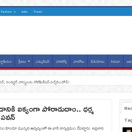
Fashion
Jobs
Travel
్జాతీయం
క్రీడలు
ఎడ్యుకేషన్
పాలిటిక్స్
ఫొటోలు
వీడియోలు
సినిమా
బిజి
ైవర్, కండక్టర్‌ పోస్టులకు నోటిఫికేషన్‌ వచ్చేసిందోచ్‌!
డానికి ఐక్యంగా పోరాడుదాం.. ధర్మ
Re
 పవన్
Ta
సం హిందూ మున్నని ఆధ్వర్యంలో ఈ భారీ కార్యక్రమం చేపట్టారు. లక్షలాది