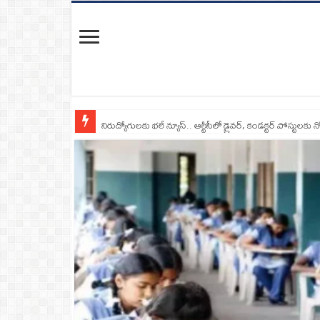
నిరుద్యోగులకు భలే న్యూస్.. ఆర్టీసీలో డ్రైవర్, కండక్టర్‌ పోస్టులకు న