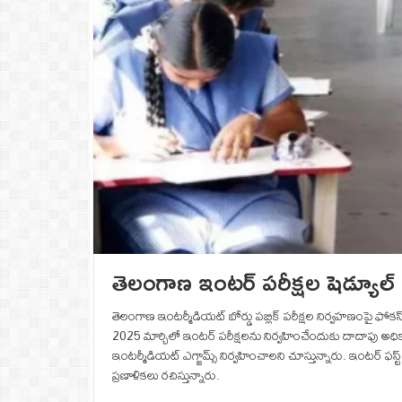
తెలంగాణ ఇంటర్ పరీక్షల షెడ్యూల్ 
తెలంగాణ ఇంటర్మీడియట్ బోర్డు పబ్లిక్ పరీక్షల నిర్వహణంపై ఫోకస్ పెట
2025 మార్చిలో ఇంటర్ పరీక్షలను నిర్వహించేందుకు దాదాపు అధికారు
ఇంటర్మీడియట్ ఎగ్జామ్స్ నిర్వహించాలని చూస్తున్నారు. ఇంటర్ ఫస
ప్రణాళికలు రచిస్తున్నారు.