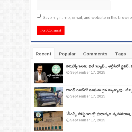
Save my name, email, and website in this browse
Recent
Popular
Comments
Tags
నిరుద్యోగులకు భలే న్యూస్.. ఆర్టీసీలో డ్రైవర్, 
September 17, 2025
రాంగ్ రూట్‌లో దూసుకొచ్చిన మృత్యువు.. టిప
September 17, 2025
‘డీఎస్సీ పోస్టింగుల్లో ప్రాధాన్యం వ్యవహారాన్ని
September 17, 2025