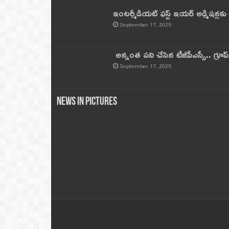
ఇంటర్మీడియట్ ఫస్ట్‌ ఇయర్‌ అడ్మిషన్లక
September 17, 2025
అన్నంత పని చేసిన టీజీపీఎస్సీ.. గ్రూప్‌ 
September 17, 2025
News in Pictures