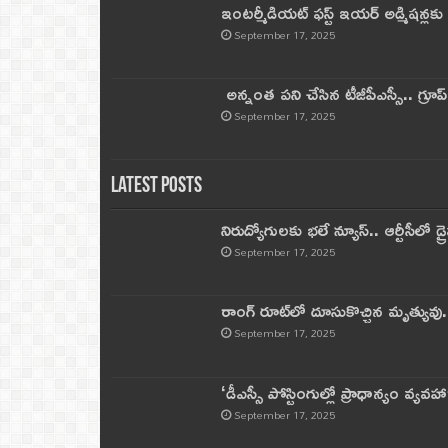
ఇంటర్మీడియట్ ఫస్ట్‌ ఇయర్‌ అడ్మిషన్లక
September 17, 2025
అన్నంత పని చేసిన టీజీపీఎస్సీ.. గ్రూప్‌ 
September 17, 2025
Latest Posts
నిరుద్యోగులకు భలే న్యూస్.. ఆర్టీసీలో డ్ర
September 17, 2025
రాంగ్ రూట్‌లో దూసుకొచ్చిన మృత్యువు.
September 17, 2025
‘డీఎస్సీ పోస్టింగుల్లో ప్రాధాన్యం వ్యవహా
September 17, 2025