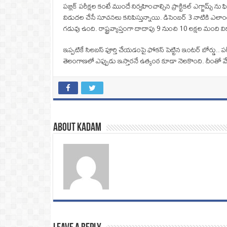
పబ్లిక్ పరీక్షల కంటే ముందే నిర్వహించాల్సిన ప్రాక్టికల్ ఎగ్జామ్స్ ను
విడుదల చేసే సూచనలు కనిపిస్తున్నాయి. డిసెంబర్ 3 నాటికి ఎల
గడువు ఉంది. రాష్ట్రవ్యాప్తంగా దాదాపు 9 నుంచి 10 లక్షల మంది వ
ఇప్పటికే సిలబస్ పూర్తి చేయడంపై ఫోకస్ పెట్టిన ఇంటర్ బోర్డు.. పరీక్
తెలంగాణలో ఎప్పుడు ఇస్తారనే ఉత్కంఠ కూడా నెలకొంది. దీంతో వ
About Kadam