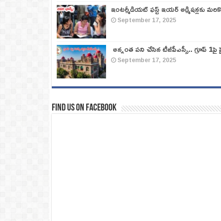
ఇంటర్మీడియట్ ఫస్ట్‌ ఇయర్‌ అడ్మిషన్లకు మరి
September 17, 2025
అన్నంత పని చేసిన టీజీపీఎస్సీ.. గ్రూప్‌ 1పై హై
September 17, 2025
Find us on Facebook