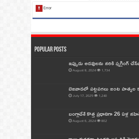
Popular Posts
ఇప్పుడు అడవులను నరికి స్మగ్లింగ్ చ
August 8, 2024
1,734
బెజవాడలో పట్టపగలు జంట హత్యల కల
July 17, 2025
1,240
బంగ్లాదేశ్ కొత్త ప్రధానిగా 26 ఏళ్ల నహ
August 6, 2024
802
కాలు దురదగా ఉందని ఆస్పత్రికి వెళ్లా