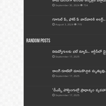
September 30, 2024
734
గూగుల్ పే, ఫోన్ పే వాడేవారికి అలర్ట్
August 3, 2024
715
Random Posts
నిరుద్యోగులకు భలే న్యూస్.. ఆర్టీసీలో డ్ర
September 17, 2025
రాంగ్ రూట్‌లో దూసుకొచ్చిన మృత్యువు.
September 17, 2025
‘డీఎస్సీ పోస్టింగుల్లో ప్రాధాన్యం వ్యవహా
September 17, 2025