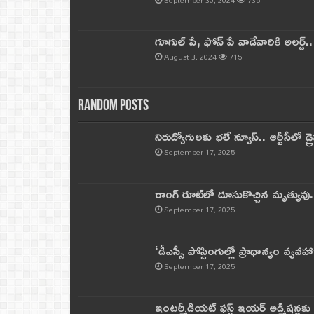
గూగుల్ పే, ఫోన్ పే వాడేవారికి అలర్ట్
August 3, 2024
715
Random Posts
నిరుద్యోగులకు భలే న్యూస్.. ఆర్టీసీలో డ్ర
September 17, 2025
రాంగ్ రూట్‌లో దూసుకొచ్చిన మృత్యువు.
September 17, 2025
‘డీఎస్సీ పోస్టింగుల్లో ప్రాధాన్యం వ్యవహా
September 17, 2025
ఇంటర్మీడియట్ ఫస్ట్‌ ఇయర్‌ అడ్మిషన్లక