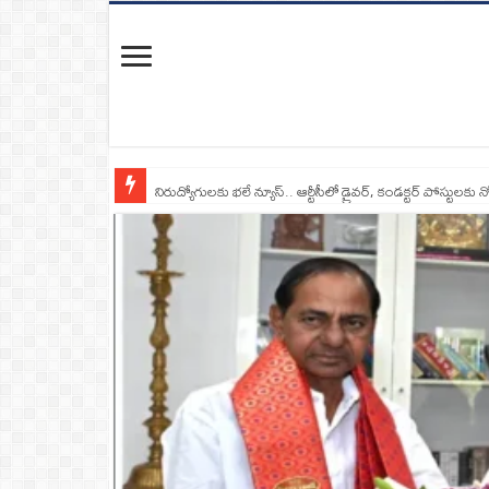
నిరుద్యోగులకు భలే న్యూస్.. ఆర్టీసీలో డ్రైవర్, కండక్టర్‌ పోస్టులకు న