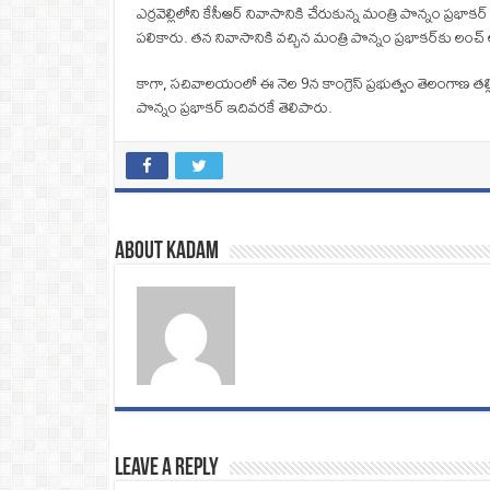
ఎర్రవెల్లిలోని కేసీఆర్ నివాసానికి చేరుకున్న మంత్రి పొన్నం ప్
పలికారు. తన నివాసానికి వచ్చిన మంత్రి పొన్నం ప్రభాకర్‌కు లంచ్ 
కాగా, సచివాలయంలో ఈ నెల 9న కాంగ్రెస్ ప్రభుత్వం తెలంగాణ తల్లి వ
పొన్నం ప్రభాకర్ ఇదివరకే తెలిపారు.
About Kadam
Leave a Reply