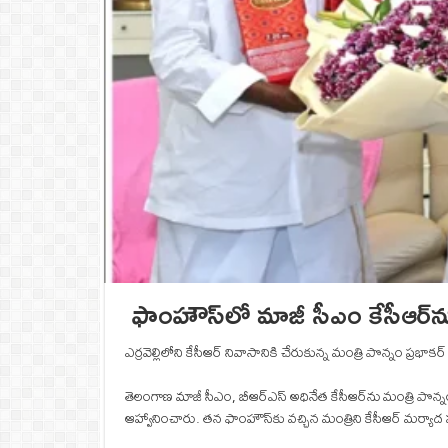
ఫాంహౌస్‌లో మాజీ సీఎం కేసీఆర్‌న
ఎర్రవెల్లిలోని కేసీఆర్ నివాసానికి చేరుకున్న మంత్రి పొన్నం ప్రభ
తెలంగాణ మాజీ సీఎం, బీఆర్ఎస్ అధినేత కేసీఆర్‌ను మంత్రి పొన్నం
ఆహ్వానించారు. తన ఫాంహౌస్‌కు వచ్చిన మంత్రిని కేసీఆర్ మర్యాద