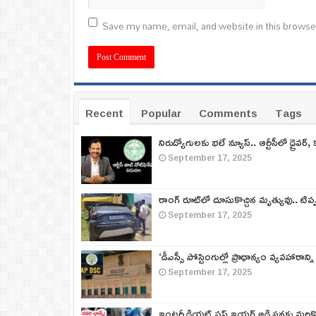
Save my name, email, and website in this browse
Recent
Popular
Comments
Tags
నిరుద్యోగులకు భలే న్యూస్.. ఆర్టీసీలో డ్రైవర్, 
September 17, 2025
రాంగ్ రూట్‌లో దూసుకొచ్చిన మృత్యువు.. టిప
September 17, 2025
‘డీఎస్సీ పోస్టింగుల్లో ప్రాధాన్యం వ్యవహారాన్ని
September 17, 2025
ఇంటర్మీడియట్ ఫస్ట్‌ ఇయర్‌ అడ్మిషన్లకు మరి