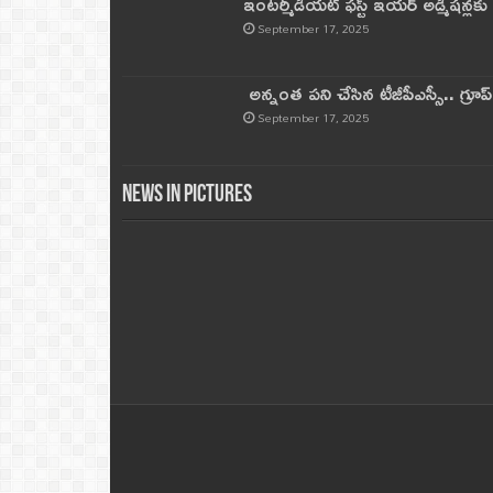
ఇంటర్మీడియట్ ఫస్ట్‌ ఇయర్‌ అడ్మిషన్లక
September 17, 2025
అన్నంత పని చేసిన టీజీపీఎస్సీ.. గ్రూప్‌ 
September 17, 2025
News in Pictures