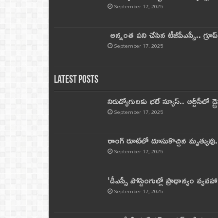
September 17, 2025
అన్నంత పని చేసిన టీజీపీఎస్సీ.. గ్రూప్‌ 
September 17, 2025
Latest Posts
నిరుద్యోగులకు భలే న్యూస్.. ఆర్టీసీలో డ్ర
September 17, 2025
రాంగ్ రూట్‌లో దూసుకొచ్చిన మృత్యువు.
September 17, 2025
‘డీఎస్సీ పోస్టింగుల్లో ప్రాధాన్యం వ్యవహా
September 17, 2025