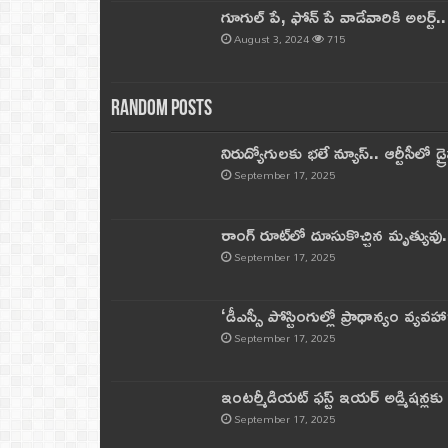
గూగుల్ పే, ఫోన్ పే వాడేవారికి అలర్ట్
August 3, 2024
715
Random Posts
నిరుద్యోగులకు భలే న్యూస్.. ఆర్టీసీలో డ్ర
September 17, 2025
రాంగ్ రూట్‌లో దూసుకొచ్చిన మృత్యువు.
September 17, 2025
‘డీఎస్సీ పోస్టింగుల్లో ప్రాధాన్యం వ్యవహా
September 17, 2025
ఇంటర్మీడియట్ ఫస్ట్‌ ఇయర్‌ అడ్మిషన్లక
September 17, 2025