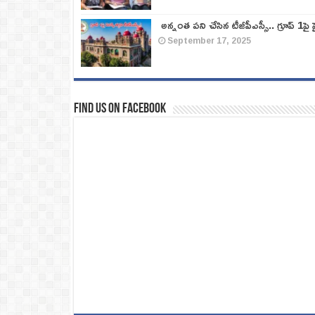
అన్నంత పని చేసిన టీజీపీఎస్సీ.. గ్రూప్‌ 1పై హై
September 17, 2025
Find us on Facebook