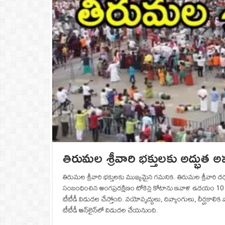
తిరుమల శ్రీవారి భక్తులకు అద్భుత 
తిరుమల శ్రీవారి భక్తులకు ముఖ్యమైన గమనిక. తిరుమ‌ల శ్రీ‌వారి 
సంబంధించిన అంగప్రదక్షిణం టోకెన్ల కోటాను ఇవాళ ఉదయం 10 గంట
టీటీడీ విడుదల చేస్తోంది. వ‌యోవృద్ధులు, దివ్యాంగులు, దీర్ఘ‌కాలిక
టీటీడీ ఆన్‌లైన్‌లో విడుద‌ల చేయ‌నుంది.