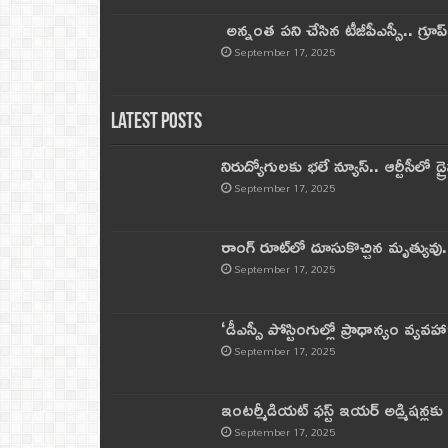
అన్నంత పని చేసిన టీజీపీఎస్సీ.. గ్రూప్‌ 
September 17, 2025
Latest Posts
నిరుద్యోగులకు భలే న్యూస్.. ఆర్టీసీలో డ్ర
September 17, 2025
రాంగ్ రూట్‌లో దూసుకొచ్చిన మృత్యువు.
September 17, 2025
‘డీఎస్సీ పోస్టింగుల్లో ప్రాధాన్యం వ్యవహా
September 17, 2025
ఇంటర్మీడియట్ ఫస్ట్‌ ఇయర్‌ అడ్మిషన్లక
September 17, 2025