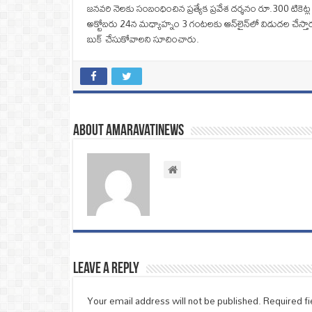
జనవరి నెల‌కు సంబంధించిన ప్రత్యేక ప్రవేశ దర్శనం రూ.300 టి
అక్టోబరు 24న మధ్యాహ్నం 3 గంటలకు ఆన్‌లైన్‌లో విడుదల చేస్తారు. 
బుక్ చేసుకోవాల‌ని సూచించారు.
About amaravatinews
Leave a Reply
Your email address will not be published.
Required f