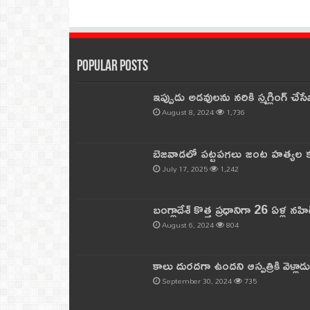
Popular Posts
ఇప్పుడు అడవులను నరికి స్మగ్లింగ్ చ
August 8, 2024
1,736
బెజవాడలో పట్టపగలు జంట హత్యల కల
July 17, 2025
1,242
బంగ్లాదేశ్ కొత్త ప్రధానిగా 26 ఏళ్ల నహ
August 6, 2024
804
కాలు దురదగా ఉందని ఆస్పత్రికి వెళ్లా
September 30, 2024
735