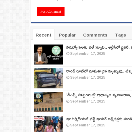
Recent
Popular
Comments
Tags
నిరుద్యోగులకు భలే న్యూస్.. ఆర్టీసీలో డ్రైవర్, 
September 17, 2025
రాంగ్ రూట్‌లో దూసుకొచ్చిన మృత్యువు.. టిప
September 17, 2025
‘డీఎస్సీ పోస్టింగుల్లో ప్రాధాన్యం వ్యవహారాన్ని
September 17, 2025
ఇంటర్మీడియట్ ఫస్ట్‌ ఇయర్‌ అడ్మిషన్లకు మరి
September 17, 2025