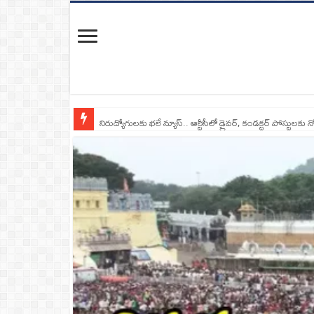
నిరుద్యోగులకు భలే న్యూస్.. ఆర్టీసీలో డ్రైవర్, కండక్టర్‌ పోస్టులకు న