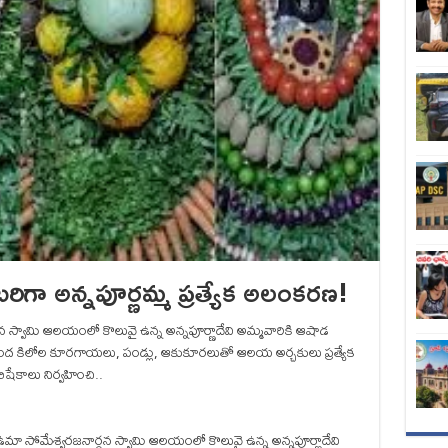
గా అన్నపూర్ణమ్మ ప్రత్యేక అలంకరణ!
న స్వామి ఆలయంలో కొలువై ఉన్న అన్నపూర్ణాదేవి అమ్మవారికి ఆషాడ
 కిలోల కూరగాయలు, పండ్లు, ఆకుకూరలుతో ఆలయ అర్చకులు ప్రత్యేక
ిషేకాలు నిర్వహించి..
రీఉమా సోమేశ్వరజనార్దన స్వామి ఆలయంలో కొలువై ఉన్న అన్నపూర్ణాదేవి