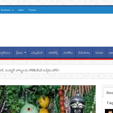
Fashion
Jobs
Travel
్జాతీయం
క్రీడలు
ఎడ్యుకేషన్
పాలిటిక్స్
ఫొటోలు
వీడియోలు
సినిమా
బిజి
ైవర్, కండక్టర్‌ పోస్టులకు నోటిఫికేషన్‌ వచ్చేసిందోచ్‌!
Re
Ta