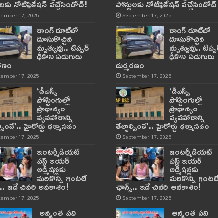
ులకు నోటిఫికేషన్‌ వచ్చేసిందోచ్‌!
పోస్టులకు నోటిఫికేషన్‌ వచ్చేసిందోచ్‌
tember 17, 2025
September 17, 2025
రాంగ్ రూట్‌లో
రాంగ్ రూట్‌లో
దూసుకొచ్చిన
దూసుకొచ్చిన
మృత్యువు.. టిప్పర్
మృత్యువు.. టిప్పర
ఢీకొని ఏడుగురు
ఢీకొని ఏడుగురు
మరణం
దుర్మరణం
tember 17, 2025
September 17, 2025
‘డీఎస్సీ
‘డీఎస్సీ
పోస్టింగుల్లో
పోస్టింగుల్లో
ప్రాధాన్యం
ప్రాధాన్యం
వ్యవహారాన్ని
వ్యవహారాన్ని
ాల్సిందే’.. హైకోర్టు ధర్మాసనం
తేల్చాల్సిందే’.. హైకోర్టు ధర్మాసనం
tember 17, 2025
September 17, 2025
ఇంటర్మీడియట్
ఇంటర్మీడియట్
ఫస్ట్‌ ఇయర్‌
ఫస్ట్‌ ఇయర్‌
అడ్మిషన్లకు
అడ్మిషన్లకు
మరికొన్ని గంటలే
మరికొన్ని గంటల
్‌.. ఇదే చివరి అవకాశం!
ఛాన్స్‌.. ఇదే చివరి అవకాశం!
tember 17, 2025
September 17, 2025
అన్నంత పని
అన్నంత పని