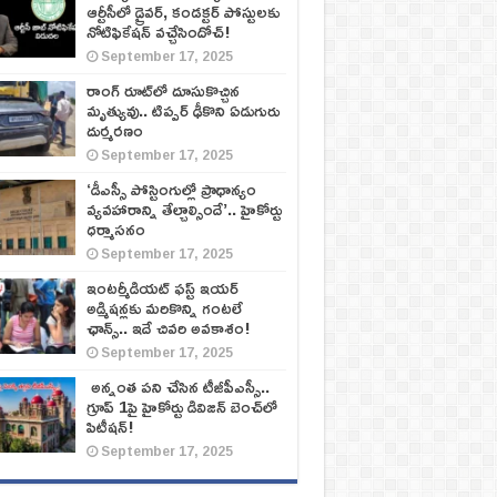
ఆర్టీసీలో డ్రైవర్, కండక్టర్‌ పోస్టులకు
నోటిఫికేషన్‌ వచ్చేసిందోచ్‌!
September 17, 2025
రాంగ్ రూట్‌లో దూసుకొచ్చిన
మృత్యువు.. టిప్పర్ ఢీకొని ఏడుగురు
దుర్మరణం
September 17, 2025
‘డీఎస్సీ పోస్టింగుల్లో ప్రాధాన్యం
వ్యవహారాన్ని తేల్చాల్సిందే’.. హైకోర్టు
ధర్మాసనం
September 17, 2025
ఇంటర్మీడియట్ ఫస్ట్‌ ఇయర్‌
అడ్మిషన్లకు మరికొన్ని గంటలే
ఛాన్స్‌.. ఇదే చివరి అవకాశం!
September 17, 2025
అన్నంత పని చేసిన టీజీపీఎస్సీ..
గ్రూప్‌ 1పై హైకోర్టు డివిజన్‌ బెంచ్‌లో
పిటీషన్‌!
September 17, 2025