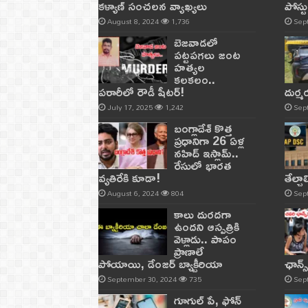
కళ్యాణ్ సంచలన వ్యాఖ్యలు
పోస్ట
August 8, 2024
1,736
Sep
బెజవాడలో
పట్టపగలు జంట
హత్యల
కలకలం..
పరారీలో రౌడీ షీటర్‌!
దుర్
July 17, 2025
1,242
Sep
బంగ్లాదేశ్ కొత్త
ప్రధానిగా 26 ఏళ్ల
నహిద్ ఇస్లామ్..
రేసులో భారత
వ్యతిరేకి కూడా!
తేల్చ
August 6, 2024
804
Sep
కాలు దురదగా
ఉందని ఆస్పత్రికి
వెళ్లాడు.. పాపం
ప్రాణాలే
పోయాయి, డేంజర్ బ్యాక్టీరియా
ఛాన్స
September 30, 2024
735
Sep
గూగుల్ పే, ఫోన్