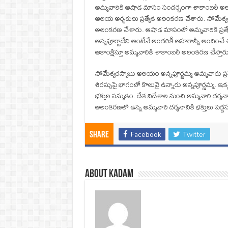
అమ్మవారికి ఆషాడ మాసం సందర్భంగా శాకాంబరీ అ
ఆలయ అర్చకులు ప్రత్యేక అలంకరణ చేశారు. సోమేశ్వరస్వామ
అలంకరణ చేశారు. ఆషాఢ మాసంలో అమ్మవారికి ప్రత
అన్నపూర్ణాదేవి అంటేనే అందరికీ ఆహరాన్నీ అందించ
ఆకాంక్షిస్తూ అమ్మవారికి శాకాంబరీ అలంకరణ చేస్తార
సోమేశ్వరస్వామి ఆలయం అన్నపూర్ణమ్మ అమ్మవారు ప్రత
శిరస్సుపై భాగంలో కొలువై ఉన్నారు అన్నపూర్ణమ్మ. ఇక
భక్తుల నమ్మకం. దేశ విదేశాల నుంచి అమ్మవారి దర్శనాన
అలంకరణలో ఉన్న అమ్మవారి దర్శనానికి భక్తులు పెద్దస
Facebook
Twitter
Share
About Kadam