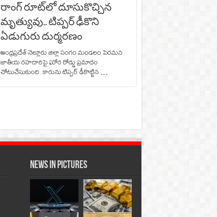
రాంగ్ రూట్‌లో దూసుకొచ్చిన
మృత్యువు.. టిప్పర్ ఢీకొని
ఏడుగురు దుర్మరణం
ఆంధ్రప్రదేశ్ నెల్లూరు జిల్లా సంగం మండలం పెరమన
జాతీయ రహదారిపై ఘోర రోడ్డు ప్రమాదం
చోటుచేసుకుంది. కారును టిప్పర్‌ ఢీకొట్టిన …
News in Pictures