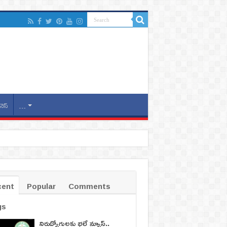
నెస్
…
cent
Popular
Comments
gs
నిరుద్యోగులకు భలే న్యూస్..