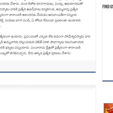
లంకరణ చేశారు. వంద కిలోల కూరగాయలు, పండ్లు, ఆకుకూరలుతో
Find u
ి వారికి ప్రత్యేక అభిషేకాలు నిర్వహించి, అమ్మవార్లు ప్రత్యేక
్యేకంగా శాకాంబరీ అలంకరణ చేయడం ఆనవాయితీగా వస్తుంది.
ే శక్తి. పంటలు బాగా పండి, ఏ లోటూ లేకుండా ప్రజలంతా ఉండాలని
ు.
్యేకంగా ఉంటారు. ప్రపంచంలో ఎక్కడా లేని విధంగా సోమేశ్వరస్వామి వారి
్కడి అమ్మవారిని దర్శించుకుని వెళితే సకళ సౌభాగ్యాలు కలుగుతాయని
ికి భక్తులు వస్తుంటారు. పంచారామ క్షేత్రలో ప్రత్యేకంగా శాకాంబరీ
ంఖ్యలో తరలివచ్చారు. వీరు అక్కడ ప్రత్యేక పూజలు చేశారు.