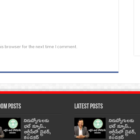
is browser for the next time I comment.
om Posts
Latest Posts
నిరుద్యోగులకు
నిరుద్యోగులకు
భలే న్యూస్..
భలే న్యూస్..
ఆర్టీసీలో డ్రైవర్,
ఆర్టీసీలో డ్రైవర్,
కండక్టర్‌
కండక్టర్‌