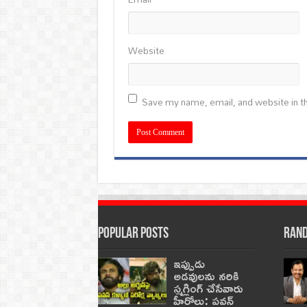
Website
Save my name, email, and website in th
Popular Posts
Rand
ఇప్పుడు
అడవులను నరికి
స్మగ్లింగ్ చేసేవారు
హీరోలు: పవన్