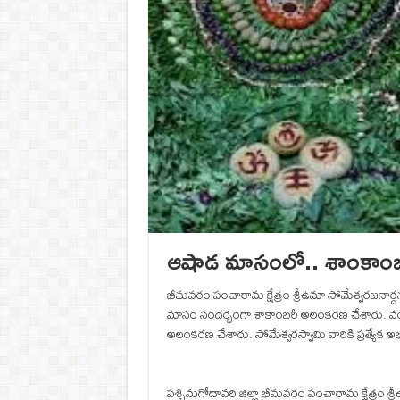
ఆషాడ మాసంలో.. శాంకాంబరి
భీమవరం పంచారామ క్షేత్రం శ్రీఉమా సోమేశ్వరజనార్ద
మాసం సందర్భంగా శాకాంబరీ అలంకరణ చేశారు. వంద
అలంకరణ చేశారు. సోమేశ్వరస్వామి వారికి ప్రత్యేక అభ
పశ్చిమగోదావరి జిల్లా భీమవరం పంచారామ క్షేత్రం శ్