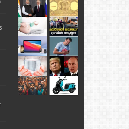
!
్
ే