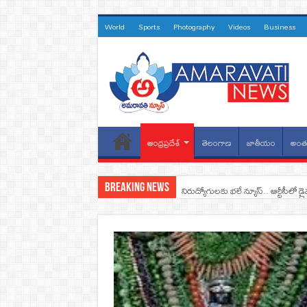
World
Sports
Photography
Videos
Business
ఆంధ్రప్రదేశ్
తెలంగాణ
జాతీయం
అంతర
Breaking News
నిరుద్యోగులకు భలే న్యూస్.. ఆర్టీసీలో డ్ర