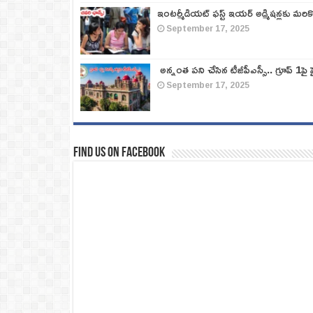
ఇంటర్మీడియట్ ఫస్ట్‌ ఇయర్‌ అడ్మిషన్లకు మరి
September 17, 2025
అన్నంత పని చేసిన టీజీపీఎస్సీ.. గ్రూప్‌ 1పై హై
September 17, 2025
Find us on Facebook