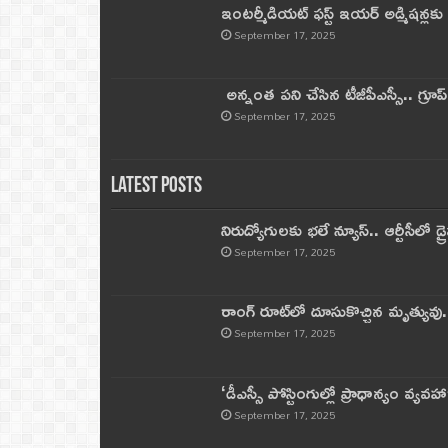
ఇంటర్మీడియట్ ఫస్ట్‌ ఇయర్‌ అడ్మిషన్లక
September 17, 2025
అన్నంత పని చేసిన టీజీపీఎస్సీ.. గ్రూప్‌ 
September 17, 2025
Latest Posts
నిరుద్యోగులకు భలే న్యూస్.. ఆర్టీసీలో డ్ర
September 17, 2025
రాంగ్ రూట్‌లో దూసుకొచ్చిన మృత్యువు.
September 17, 2025
‘డీఎస్సీ పోస్టింగుల్లో ప్రాధాన్యం వ్యవహా
September 17, 2025