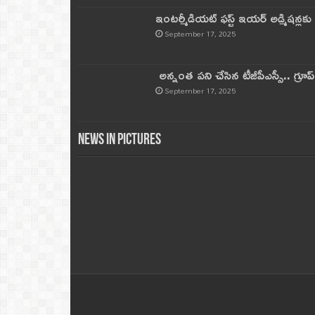
ఇంటర్మీడియట్ ఫస్ట్‌ ఇయర్‌ అడ్మిషన్లక
September 17, 2025
అన్నంత పని చేసిన టీజీపీఎస్సీ.. గ్రూప్‌ 
September 17, 2025
News in Pictures