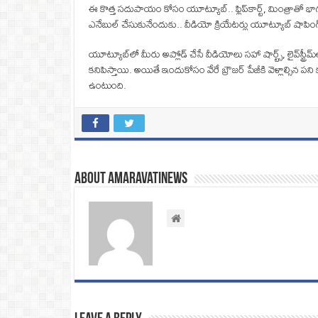
ఈ కొత్త సదుపాయం కోసం యూట్యూబ్.. ఫ్లిప్‌కార్ట్, మింత్రాతో
ఎనేబుల్ చేసుకునేందుకు.. వీడియో క్రియేటర్లు యూట్యూబ్ షాపింగ
యూట్యూబ్‌లో మీరు అప్లోడ్ చేసే వీడియోలు సహా షార్ట్స్, లైవ్‌స్ట్రీమ్
కనిపిస్తాయి. అయితే ఇందుకోసం వేరే బ్రౌజర్ పేజీకి వెళ్లాల్సిన పని క
ఉంటుంది.
About amaravatinews