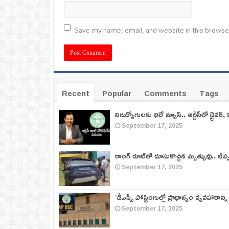
Save my name, email, and website in this browse
Recent
Popular
Comments
Tags
నిరుద్యోగులకు భలే న్యూస్.. ఆర్టీసీలో డ్రైవర్, 
September 17, 2025
రాంగ్ రూట్‌లో దూసుకొచ్చిన మృత్యువు.. టిప
September 17, 2025
‘డీఎస్సీ పోస్టింగుల్లో ప్రాధాన్యం వ్యవహారాన్ని
September 17, 2025