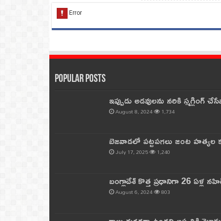
Popular Posts
ఇప్పుడు అడవులను నరికి స్మగ్లింగ్ చ
August 8, 2024
1,734
బెజవాడలో పట్టపగలు జంట హత్యల కల
July 17, 2025
1,240
బంగ్లాదేశ్ కొత్త ప్రధానిగా 26 ఏళ్ల నహ
August 6, 2024
803
కాలు దురదగా ఉందని ఆస్పత్రికి వెళ్లా