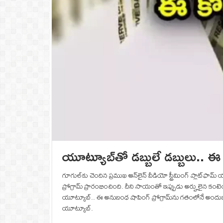
యూట్యూబ్‌తో డబ్బులే డబ్బులు.. ఈ 
గూగుల్‌కు చెందిన ప్రముఖ ఆన్‌లైన్ వీడియో స్ట్రీమింగ్ ప్లాట్‌ఫా
ప్రోగ్రామ్ ప్రారంభించింది. దీని సాయంతో ఇప్పుడు అర్హులైన కంటె
యూట్యూబ్.. ఈ అనుబంధ షాపింగ్ ప్రోగ్రామ్‌ను గతంలోనే అందుబాటుల
యూట్యూబ్.