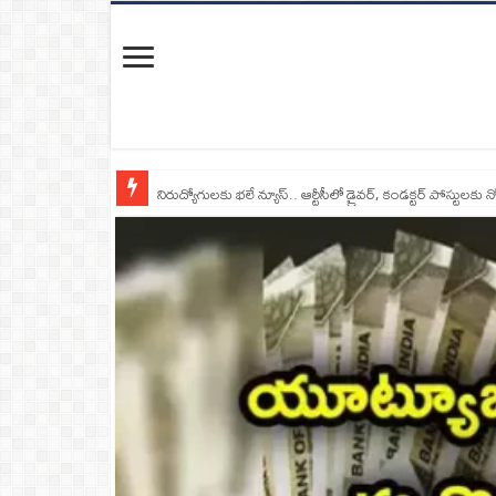
నిరుద్యోగులకు భలే న్యూస్.. ఆర్టీసీలో డ్రైవర్, కండక్టర్‌ పోస్టులకు న