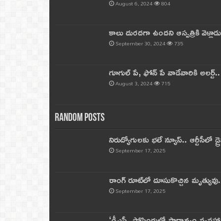
August 6, 2024
804
కాలు దురదగా ఉందని ఆస్పత్రికి వెళ్లా
September 30, 2024
735
గూగుల్ పే, ఫోన్ పే వాడేవారికి అలర్ట్
August 3, 2024
715
Random Posts
నిరుద్యోగులకు భలే న్యూస్.. ఆర్టీసీలో డ్ర
September 17, 2025
రాంగ్ రూట్‌లో దూసుకొచ్చిన మృత్యువు.
September 17, 2025
‘డీఎస్సీ పోస్టింగుల్లో ప్రాధాన్యం వ్యవహా