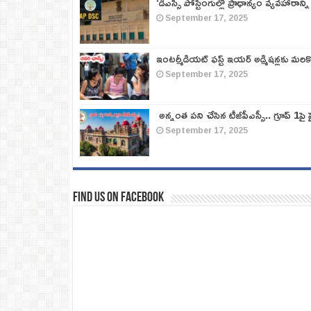
‘డీఎస్సీ పోస్టింగుల్లో ప్రాధాన్యం వ్యవహారాన్ని
September 17, 2025
ఇంటర్మీడియట్ ఫస్ట్‌ ఇయర్‌ అడ్మిషన్లకు మరి
September 17, 2025
అన్నంత పని చేసిన టీజీపీఎస్సీ.. గ్రూప్‌ 1పై హై
September 17, 2025
Find us on Facebook