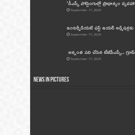
‘డీఎస్సీ పోస్టింగుల్లో ప్రాధాన్యం వ్యవహా
September 17, 2025
ఇంటర్మీడియట్ ఫస్ట్‌ ఇయర్‌ అడ్మిషన్లక
September 17, 2025
అన్నంత పని చేసిన టీజీపీఎస్సీ.. గ్రూప్‌ 
September 17, 2025
News in Pictures