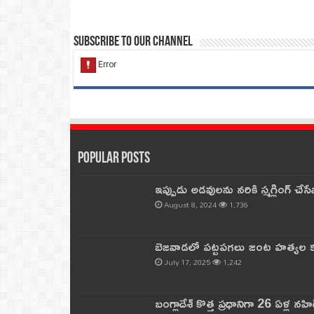
Subscribe to our Channel
Popular Posts
ఇప్పుడు అడవులను నరికి స్మగ్లింగ్ చ
August 8, 2024
1,736
బెజవాడలో పట్టపగలు జంట హత్యల కల
July 17, 2025
1,242
బంగ్లాదేశ్ కొత్త ప్రధానిగా 26 ఏళ్ల నహ