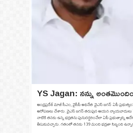
YS Jagan: నన్ను అంతమొందించడమ
ఆంధ్రప్రదేశ్ మాజీ సీఎం, వైసీపీ అధినేత వైఎస్ జగన్ ఏపీ ప్రభు
ఆరోపణలు చేశారు. వైఎస్ జగన్ తరుఫున ఆయన న్యాయవాదులు హైకోర
నాటికి తనకు ఉన్న భద్రతను పునురద్ధరించేలా ఏపీ ప్రభుత్వాన్ని ఆదేశ
తీసుకువచ్చారు. గతంలో తనకు 139 మంది భద్రతా సిబ్బంది ఉన్నారన్న