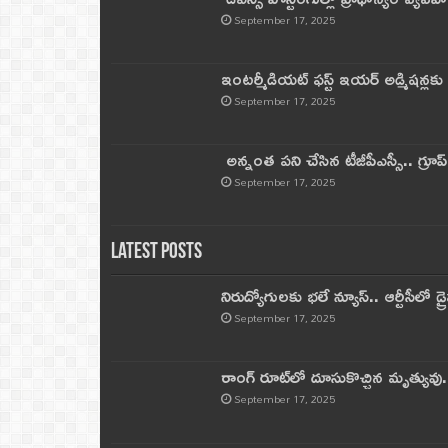
September 17, 2025
ఇంటర్మీడియట్ ఫస్ట్‌ ఇయర్‌ అడ్మిషన్లక
September 17, 2025
అన్నంత పని చేసిన టీజీపీఎస్సీ.. గ్రూప్‌ 
September 17, 2025
Latest Posts
నిరుద్యోగులకు భలే న్యూస్.. ఆర్టీసీలో డ్ర
September 17, 2025
రాంగ్ రూట్‌లో దూసుకొచ్చిన మృత్యువు.
September 17, 2025