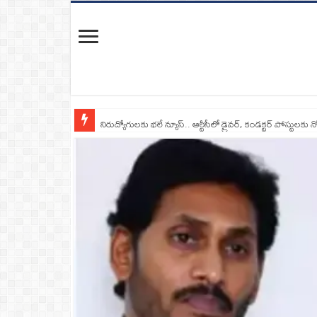
నిరుద్యోగులకు భలే న్యూస్.. ఆర్టీసీలో డ్రైవర్, కండక్టర్‌ పోస్టులకు న