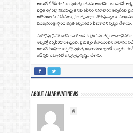
అయితే టీడీపీ కూటమి ప్రభుత్వం తనను అంతమొందించడమే లక్ష్యంగా ప
భద్రత తగ్గింపు విషయమై తనకు కనీసం సమాచారం ఇవ్వలేదని వైఎస్ 
ఆరోపణలను పోలీసులు, ప్రభుత్వ వర్గాలు తోసిపుచ్చాయి. ముఖ్యమంత్రి
ముఖ్యమంత్రి స్థాయి భద్రత కల్పించడం వీలుకాదని స్పష్టం చేశాయి
మరోవైపు వైఎస్ జగన్ వినుకొండ పర్యటన సందర్భంగానూ వైఎస్ జగన్ భద
అప్పట్లో చర్చనీయాంశమైంది. ప్రభుత్వం కేటాయించిన వాహనం పదే 
అయితే దీనిపైనా అప్పట్లో ప్రభుత్వ అధికారులు క్లారిటీ ఇచ్చారు. 
జెడ్ ప్లస్ సెక్యూరిటీ ఇస్తున్నట్లు స్పష్టం చేశారు.
About amaravatinews