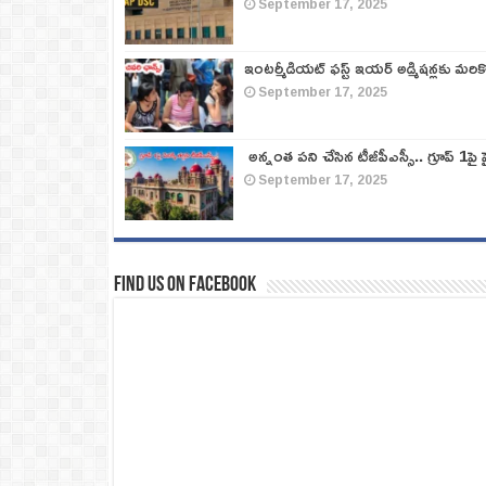
September 17, 2025
ఇంటర్మీడియట్ ఫస్ట్‌ ఇయర్‌ అడ్మిషన్లకు మరి
September 17, 2025
అన్నంత పని చేసిన టీజీపీఎస్సీ.. గ్రూప్‌ 1పై హై
September 17, 2025
Find us on Facebook