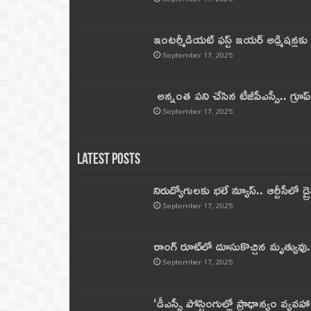
ఇంటర్మీడియట్ ఫస్ట్‌ ఇయర్‌ అడ్మిషన్లక
September 17, 2025
అన్నంత పని చేసిన టీజీపీఎస్సీ.. గ్రూప్‌ 
September 17, 2025
Latest Posts
నిరుద్యోగులకు భలే న్యూస్.. ఆర్టీసీలో డ్ర
September 17, 2025
రాంగ్ రూట్‌లో దూసుకొచ్చిన మృత్యువు.
September 17, 2025
‘డీఎస్సీ పోస్టింగుల్లో ప్రాధాన్యం వ్యవహా