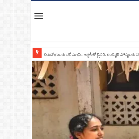
నిరుద్యోగులకు భలే న్యూస్.. ఆర్టీసీలో డ్రైవర్, కండక్టర్‌ పోస్టులకు న