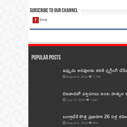
Subscribe to our Channel
Popular Posts
ఇప్పుడు అడవులను నరికి స్మగ్లింగ్ చ
August 8, 2024
1,734
బెజవాడలో పట్టపగలు జంట హత్యల కల
July 17, 2025
1,241
బంగ్లాదేశ్ కొత్త ప్రధానిగా 26 ఏళ్ల నహ
August 6, 2024
804