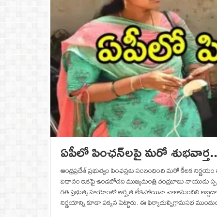
ఏపీలో పింఛన్‌లపై మరో శుభవార్త
ఆంధ్రప్రదేశ్ ప్రభుత్వం పింఛన్లకు సంబంధించి మరో కీలక నిర్ణ
విధానం ఇకపై ఉండబోదని ముఖ్యమంత్రి చంద్రబాబు నాయుడు స్పష్టంచే
గత ప్రభుత్వ హయాంలో అర్హత లేకపోయినా చాలామందిని లబ్ధిదార
నిర్ణయాన్ని కూడా పక్కన పెట్టారు. ఈ ఫిర్యాదుల్నిగ్రామసభ ముందు