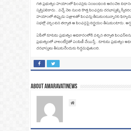
గత ప్రభుత్వం హయాంలో ఫించన్లకు సంబంధించి ఆరంచెల విధానం అ
స్వస్తిపలికారు.. వచ్చే నెల నుంచి కొత్త పింఛన్లకు దరఖాస్తుల్ని 
హయాంలో తప్పుడు పత్రాలతో పింఛన్లు తీసుకుంటున్నారని ఫిర్యాదులు
సభల్లో చర్చించిన తర్వాత ఆ పింఛన్లపై నిర్ణయం తీసుకుంటారు. అర్
ఏపీలో కూటమి ప్రభుత్వం అధికారంలోకి వచ్చిన తర్వాత పింఛన్‌లను
ప్రభుత్వంలో వాలంటీర్లతో పంపిణీ చేయిస్తే.. కూటమి ప్రభుత్వం అధ
దరఖాస్తులు తీసుకునేందుకు సిద్ధమవుతుంది.
About amaravatinews