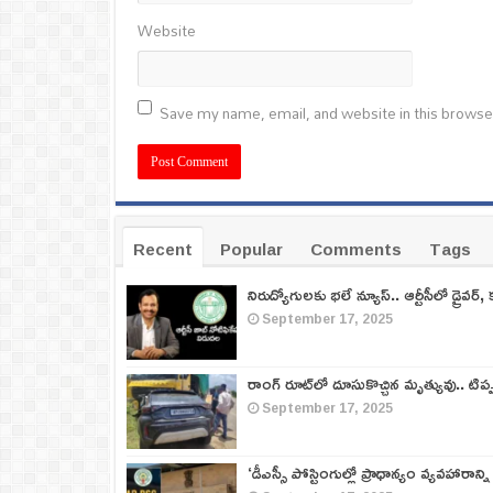
Website
Save my name, email, and website in this browse
Recent
Popular
Comments
Tags
నిరుద్యోగులకు భలే న్యూస్.. ఆర్టీసీలో డ్రైవర్, 
September 17, 2025
రాంగ్ రూట్‌లో దూసుకొచ్చిన మృత్యువు.. టిప
September 17, 2025
‘డీఎస్సీ పోస్టింగుల్లో ప్రాధాన్యం వ్యవహారాన్ని