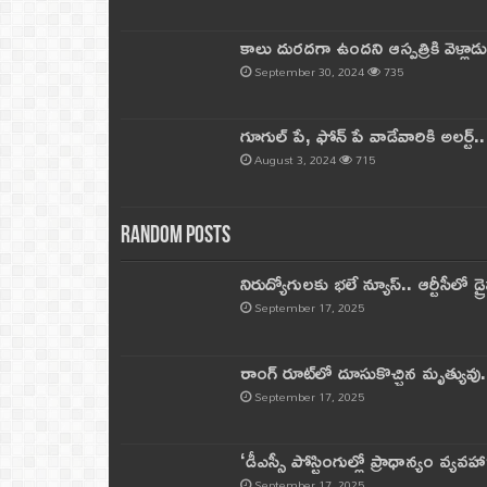
కాలు దురదగా ఉందని ఆస్పత్రికి వెళ్లా
September 30, 2024
735
గూగుల్ పే, ఫోన్ పే వాడేవారికి అలర్ట్
August 3, 2024
715
Random Posts
నిరుద్యోగులకు భలే న్యూస్.. ఆర్టీసీలో డ్ర
September 17, 2025
రాంగ్ రూట్‌లో దూసుకొచ్చిన మృత్యువు.
September 17, 2025
‘డీఎస్సీ పోస్టింగుల్లో ప్రాధాన్యం వ్యవహా
September 17, 2025