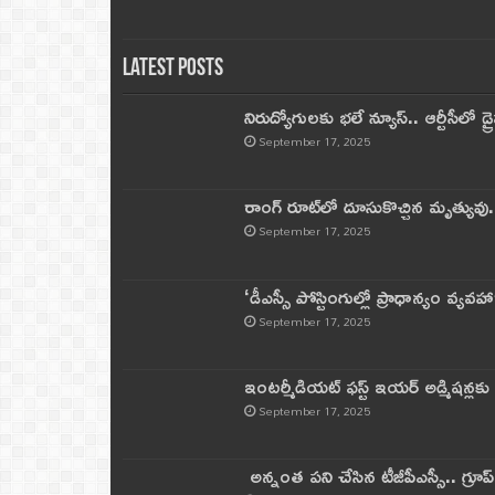
Latest Posts
నిరుద్యోగులకు భలే న్యూస్.. ఆర్టీసీలో డ్ర
September 17, 2025
రాంగ్ రూట్‌లో దూసుకొచ్చిన మృత్యువు.
September 17, 2025
‘డీఎస్సీ పోస్టింగుల్లో ప్రాధాన్యం వ్యవహా
September 17, 2025
ఇంటర్మీడియట్ ఫస్ట్‌ ఇయర్‌ అడ్మిషన్లక
September 17, 2025
అన్నంత పని చేసిన టీజీపీఎస్సీ.. గ్రూప్‌ 