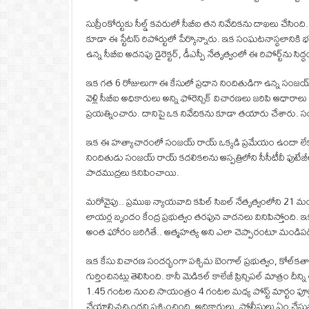
సుప్రీంకోర్టుకు సీల్డ్ కవరులో సీబీఐ తన నివేదికను దాఖలు చేసింద
కూడా ఈ స్టేటస్ రిపోర్టులో పేర్కొన్నారు. ఇక సంఘటనాస్థలానికి భద
ఉన్న సీబీఐ అదనపు డైరెక్టర్, డీఎస్పీ నేతృత్వంలో ఈ రిపోర్ట్‌ను సిద్
ఇక గత 6 రోజులుగా ఈ కేసులో ప్రధాన నిందితుడిగా ఉన్న సంజయ్ రాయ
వెళ్లి సీబీఐ అధికారులు అన్ని ఫోరెన్సిక్‌ విచారణలు జరిపి ఆధార
ప్రయత్నించారు. దానిపై ఒక నివేదికను కూడా తయారు చేశారు. సంజయ్
ఇక ఈ హత్యాచారంలో సంజయ్ రాయ్ ఒక్కడి ప్రమేయం ఉందా లేక ఇ
నిందితుడు సంజయ్‌ రాయ్‌ కదలికలను ఆస్పత్రిలోని సీసీటీవీ ఫుటే
పాదముద్రలు కనిపించాయి.
మరోవైపు.. ప్రముఖ న్యాయవాది కపిల్‌ సిబల్‌ నేతృత్వంలోని 21 మంద
లాయర్ల బృందం కేంద్ర ప్రభుత్వం తరఫున వాదనలు వినిపిస్తోంది. ఇక ఈ
అంత ఘోరం జరిగితే.. ఆత్మహత్య అని ఎలా చెప్పారంటూ మండిపడిం
ఇక కేసు విచారణ సందర్భంగా పశ్చిమ బెంగాల్‌ ప్రభుత్వం, కోల్‌కతా
గుర్తించినట్లు తెలిసింది. కానీ మెడికల్‌ కాలేజీ ప్రిన్సిపల్‌ మా
1.45 గంటల నుంచి సాయంత్రం 4 గంటల మధ్య పోస్ట్ మార్టం పూర
చేయాల్సివచ్చిందని ప్రశ్నించింది. అధికారులు, పోలీసులు ఏం చేస్తున్