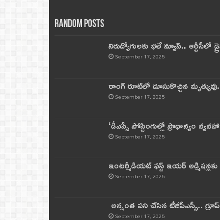
Random Posts
నిరుద్యోగులకు భలే న్యూస్.. ఆర్టీసీలో డ్ర
September 17, 2025
రాంగ్ రూట్‌లో దూసుకొచ్చిన మృత్యువు.
September 17, 2025
‘డీఎస్సీ పోస్టింగుల్లో ప్రాధాన్యం వ్యవహా
September 17, 2025
ఇంటర్మీడియట్ ఫస్ట్‌ ఇయర్‌ అడ్మిషన్లక
September 17, 2025
అన్నంత పని చేసిన టీజీపీఎస్సీ.. గ్రూప్‌ 
September 17, 2025