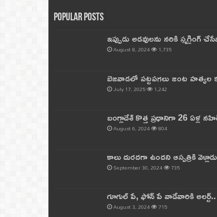
Popular Posts
ఇప్పుడు అడవులను నరికి స్మగ్లింగ్ చ
August 8, 2024
1,735
బెజవాడలో పట్టపగలు జంట హత్యల కల
July 17, 2025
1,242
బంగ్లాదేశ్ కొత్త ప్రధానిగా 26 ఏళ్ల నహ
August 6, 2024
804
కాలు దురదగా ఉందని ఆస్పత్రికి వెళ్లా
September 30, 2024
735
గూగుల్ పే, ఫోన్ పే వాడేవారికి అలర్ట్
August 3, 2024
715