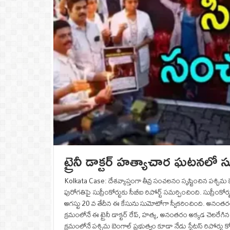
ట్రైనీ డాక్టర్‌ హత్యాచార ఘటనలో సు
Kolkata Case: దేశవ్యాప్తంగా తీవ్ర సంచలనం సృష్టించిన పశ్చిమ బ
పురోగతిపై సుప్రీంకోర్టుకు సీబీఐ రిపోర్ట్ సమర్పించింది. సుప్రీంకోర్
ఆగస్టు 20 వ తేదీన ఈ కేసును సుమోటోగా స్వీకరించింది. అనంతరం
క్రమంలోనే ఈ ట్రైనీ డాక్టర్‌ రేప్, హత్య, అనంతరం అక్కడ చెలరేగి
క్రమంలోనే పశ్చిమ బెంగాల్ ప్రభుత్వం కూడా నేడు స్టేటస్‌ రిపోర్టు 