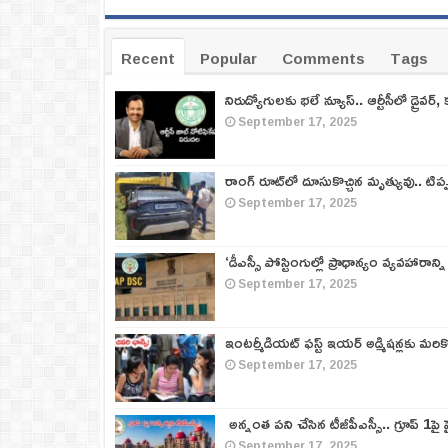
Recent
Popular
Comments
Tags
నిరుద్యోగులకు భలే న్యూస్.. ఆర్టీసీలో డ్రైవర్, 
September 17, 2025
రాంగ్ రూట్‌లో దూసుకొచ్చిన మృత్యువు.. టిప
September 17, 2025
‘డీఎస్సీ పోస్టింగుల్లో ప్రాధాన్యం వ్యవహారాన్ని
September 17, 2025
ఇంటర్మీడియట్ ఫస్ట్‌ ఇయర్‌ అడ్మిషన్లకు మరి
September 17, 2025
అన్నంత పని చేసిన టీజీపీఎస్సీ.. గ్రూప్‌ 1పై హై
September 17, 2025