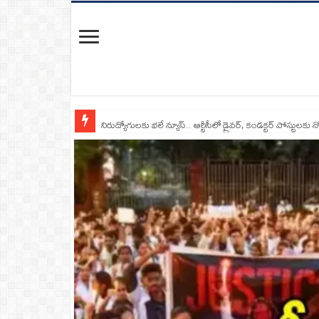
నిరుద్యోగులకు భలే న్యూస్.. ఆర్టీసీలో డ్రైవర్, కండక్టర్‌ పోస్టులకు న