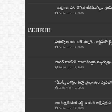
అన్నంత పని చేసిన టీజీపీఎస్సీ.. గ్రూప్‌ 
September 17, 2025
Latest Posts
నిరుద్యోగులకు భలే న్యూస్.. ఆర్టీసీలో డ్ర
September 17, 2025
రాంగ్ రూట్‌లో దూసుకొచ్చిన మృత్యువు.
September 17, 2025
‘డీఎస్సీ పోస్టింగుల్లో ప్రాధాన్యం వ్యవహా
September 17, 2025
ఇంటర్మీడియట్ ఫస్ట్‌ ఇయర్‌ అడ్మిషన్లక
September 17, 2025