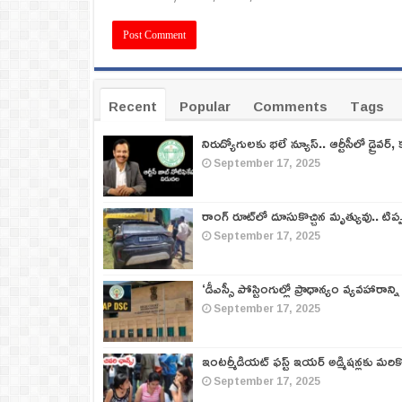
Recent
Popular
Comments
Tags
నిరుద్యోగులకు భలే న్యూస్.. ఆర్టీసీలో డ్రైవర్, 
September 17, 2025
రాంగ్ రూట్‌లో దూసుకొచ్చిన మృత్యువు.. టిప
September 17, 2025
‘డీఎస్సీ పోస్టింగుల్లో ప్రాధాన్యం వ్యవహారాన్ని
September 17, 2025
ఇంటర్మీడియట్ ఫస్ట్‌ ఇయర్‌ అడ్మిషన్లకు మరి
September 17, 2025