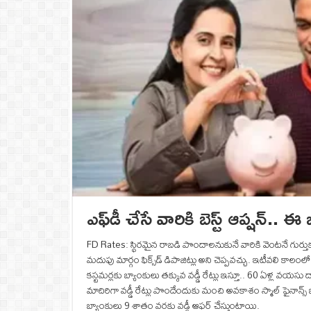
ఎఫ్‌డీ చేసే వారికి బెస్ట్ ఆప్షన్..
FD Rates: స్థిరమైన రాబడి పొందాలనుకునే వారికి వెంటనే గుర్తుకు వచ
మదుపు మార్గం ఫిక్స్‌డ్ డిపాజిట్లు అని చెప్పవచ్చు. ఇటీవలి కా
కస్టమర్లకు బ్యాంకులు తక్కువ వడ్డీ రేట్లు ఇస్తూ.. 60 ఏళ్ల వయసు
మాదిరిగా వడ్డీ రేట్లు పొందేందుకు మంచి అవకాశం స్మాల్ ఫైనాన్స్ 
బ్యాంకులు 9 శాతం వరకు వడ్డీ ఆఫర్ చేస్తుంటాయి.