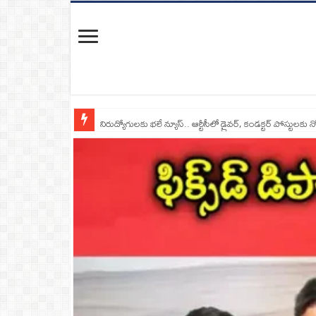
నిరుద్యోగులకు భలే న్యూస్.. ఆర్టీసీలో డ్రైవర్, కండక్టర్‌ పోస్టులకు న