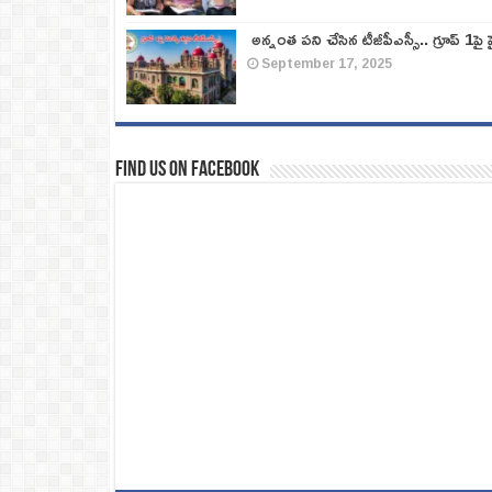
అన్నంత పని చేసిన టీజీపీఎస్సీ.. గ్రూప్‌ 1పై హై
September 17, 2025
Find us on Facebook