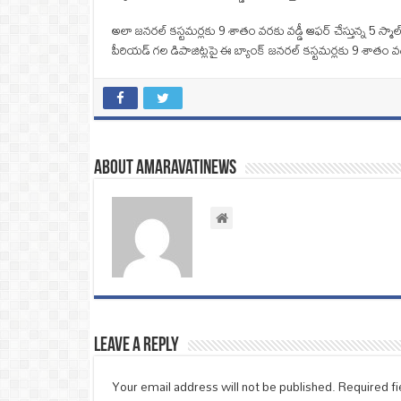
అలా జనరల్ కస్టమర్లకు 9 శాతం వరకు వడ్డీ ఆఫర్ చేస్తున్న 5 స్మాల్
పీరియడ్ గల డిపాజిట్లపై ఈ బ్యాంక్ జనరల్ కస్టమర్లకు 9 శాతం వ
About amaravatinews
Leave a Reply
Your email address will not be published.
Required f