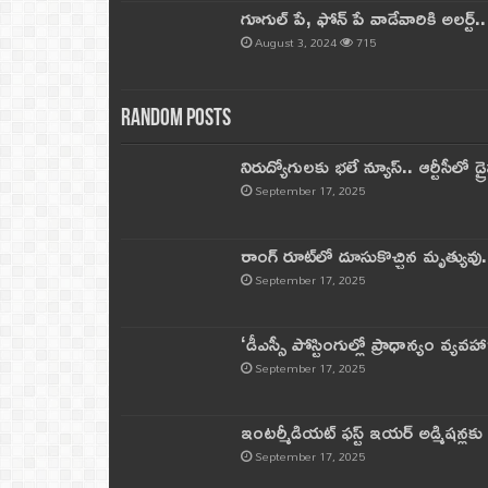
గూగుల్ పే, ఫోన్ పే వాడేవారికి అలర్ట్
August 3, 2024
715
Random Posts
నిరుద్యోగులకు భలే న్యూస్.. ఆర్టీసీలో డ్ర
September 17, 2025
రాంగ్ రూట్‌లో దూసుకొచ్చిన మృత్యువు.
September 17, 2025
‘డీఎస్సీ పోస్టింగుల్లో ప్రాధాన్యం వ్యవహా
September 17, 2025
ఇంటర్మీడియట్ ఫస్ట్‌ ఇయర్‌ అడ్మిషన్లక
September 17, 2025