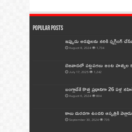
Popular Posts
ఇప్పుడు అడవులను నరికి స్మగ్లింగ్ చ
August 8, 2024
1,734
బెజవాడలో పట్టపగలు జంట హత్యల కల
July 17, 2025
1,242
బంగ్లాదేశ్ కొత్త ప్రధానిగా 26 ఏళ్ల నహ
August 6, 2024
804
కాలు దురదగా ఉందని ఆస్పత్రికి వెళ్లా
September 30, 2024
735