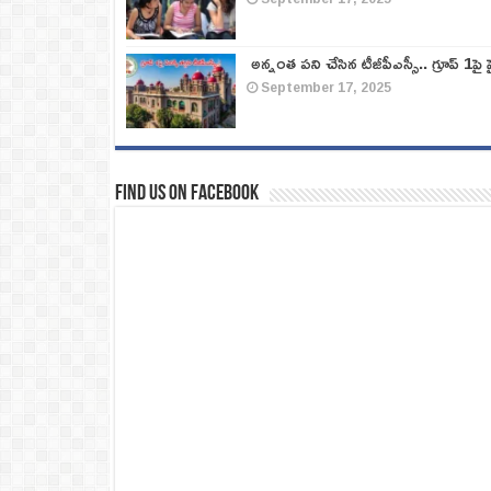
అన్నంత పని చేసిన టీజీపీఎస్సీ.. గ్రూప్‌ 1పై హై
September 17, 2025
Find us on Facebook