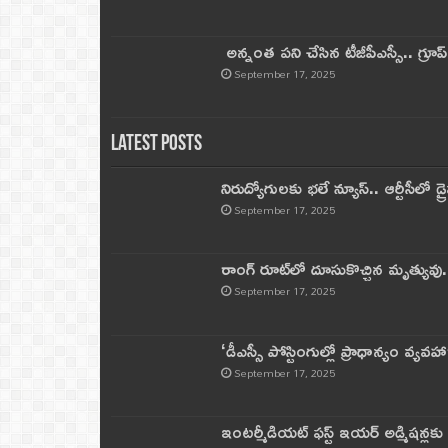
అన్నంత పని చేసిన టీజీపీఎస్సీ.. గ్రూప్‌ 
September 17, 2025
Latest Posts
నిరుద్యోగులకు భలే న్యూస్.. ఆర్టీసీలో డ్ర
September 17, 2025
రాంగ్ రూట్‌లో దూసుకొచ్చిన మృత్యువు.
September 17, 2025
‘డీఎస్సీ పోస్టింగుల్లో ప్రాధాన్యం వ్యవహా
September 17, 2025
ఇంటర్మీడియట్ ఫస్ట్‌ ఇయర్‌ అడ్మిషన్లక