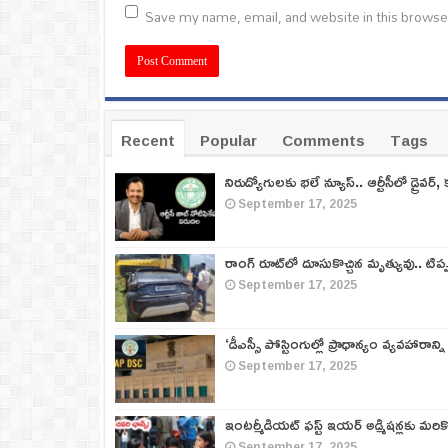
Save my name, email, and website in this browse
Recent
Popular
Comments
Tags
నిరుద్యోగులకు భలే న్యూస్.. ఆర్టీసీలో డ్రైవర్, 
September 17, 2025
రాంగ్ రూట్‌లో దూసుకొచ్చిన మృత్యువు.. టిప
September 17, 2025
‘డీఎస్సీ పోస్టింగుల్లో ప్రాధాన్యం వ్యవహారాన్ని
September 17, 2025
ఇంటర్మీడియట్ ఫస్ట్‌ ఇయర్‌ అడ్మిషన్లకు మరి
September 17, 2025