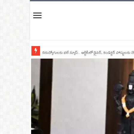
నిరుద్యోగులకు భలే న్యూస్.. ఆర్టీసీలో డ్రైవర్, కండక్టర్‌ పోస్టులకు న