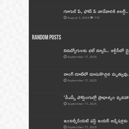
గూగుల్ పే, ఫోన్ పే వాడేవారికి అలర్ట్
August 3, 2024
715
Random Posts
నిరుద్యోగులకు భలే న్యూస్.. ఆర్టీసీలో డ్ర
September 17, 2025
రాంగ్ రూట్‌లో దూసుకొచ్చిన మృత్యువు.
September 17, 2025
‘డీఎస్సీ పోస్టింగుల్లో ప్రాధాన్యం వ్యవహా
September 17, 2025
ఇంటర్మీడియట్ ఫస్ట్‌ ఇయర్‌ అడ్మిషన్లక
September 17, 2025