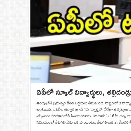
ఏపీలో స్కూల్ విద్యార్థులు, తల్లిదం
ఆంధ్రప్రదేశ్ ప్రభుత్వం కీలక నిర్ణయం తీసుకుంది. రాష్ట్రంలో ఉ
ఉంటుంది. బదిలీల తర్వాత జూన్‌ 1న స్కూళ్లలో చేరేలా ఉత్తర్వులు 
సర్వీసును పరిగణనలోకి తీసుకుంటారు. హెచ్‌ఆర్‌ఏ 16% ఉన్న వాటిన
సమయంలో కేటగిరి-ఏకు ఒక పాయింటు, కేటగిరి-బీకి 2, కేటగిరి-సీక