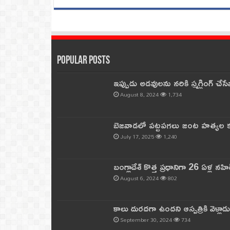
Popular Posts
ఇప్పుడు అడవులను నరికి స్మగ్లింగ్ చ
August 8, 2024
1,734
బెజవాడలో పట్టపగలు జంట హత్యల కల
July 17, 2025
1,240
బంగ్లాదేశ్ కొత్త ప్రధానిగా 26 ఏళ్ల నహ
August 6, 2024
802
కాలు దురదగా ఉందని ఆస్పత్రికి వెళ్లా
September 30, 2024
734