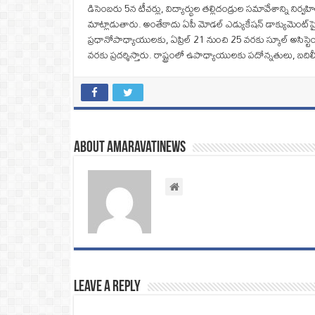
డిసెంబరు 5న టీచర్లు, విద్యార్థుల తల్లిదండ్రుల సమావేశాన్ని 
మాట్లాడుతారు. అంతేకాదు ఏపీ మోడల్‌ ఎడ్యుకేషన్‌ డాక్యుమెంట్‌పై
ప్రధానోపాధ్యాయులకు, ఏప్రిల్‌ 21 నుంచి 25 వరకు స్కూల్‌ అసిస్
వరకు ప్రదర్శిస్తారు. రాష్ట్రంలో ఉపాధ్యాయులకు పదోన్నతులు, బదిలీ
About amaravatinews
Leave a Reply