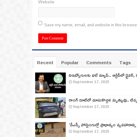
Website
Save my name, email, and website in this browse
Recent
Popular
Comments
Tags
నిరుద్యోగులకు భలే న్యూస్.. ఆర్టీసీలో డ్రైవర్, 
September 17, 2025
రాంగ్ రూట్‌లో దూసుకొచ్చిన మృత్యువు.. టిప
September 17, 2025
‘డీఎస్సీ పోస్టింగుల్లో ప్రాధాన్యం వ్యవహారాన్ని
September 17, 2025