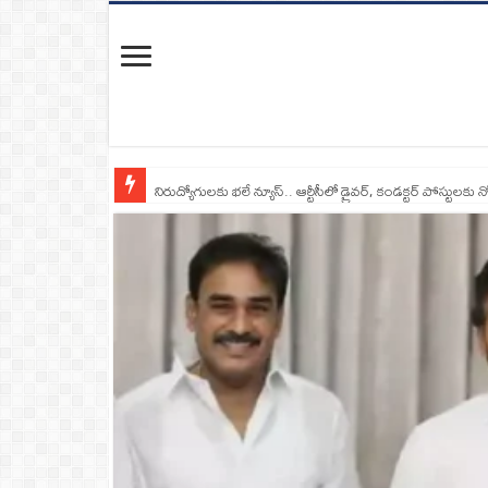
నిరుద్యోగులకు భలే న్యూస్.. ఆర్టీసీలో డ్రైవర్, కండక్టర్‌ పోస్టులకు న