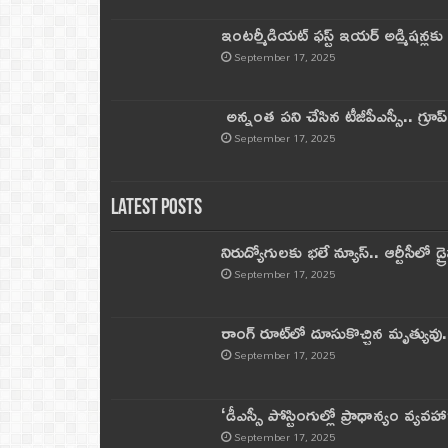
ఇంటర్మీడియట్ ఫస్ట్‌ ఇయర్‌ అడ్మిషన్లక
September 17, 2025
అన్నంత పని చేసిన టీజీపీఎస్సీ.. గ్రూప్‌ 
September 17, 2025
Latest Posts
నిరుద్యోగులకు భలే న్యూస్.. ఆర్టీసీలో డ్ర
September 17, 2025
రాంగ్ రూట్‌లో దూసుకొచ్చిన మృత్యువు.
September 17, 2025
‘డీఎస్సీ పోస్టింగుల్లో ప్రాధాన్యం వ్యవహా
September 17, 2025