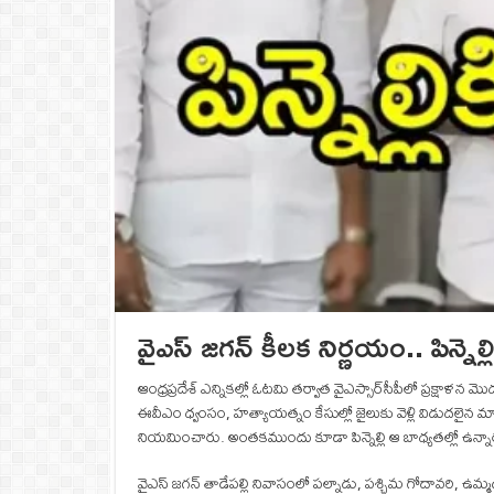
వైఎస్ జగన్ కీలక నిర్ణయం.. పిన్నె
ఆంధ్రప్రదేశ్ ఎన్నికల్లో ఓటమి తర్వాత వైఎస్సార్‌సీపీలో ప్రక్షాళన మ
ఈవీఎం ధ్వంసం, హత్యాయత్నం కేసుల్లో జైలుకు వెళ్లి విడుదలైన మాజీ ఎమ్మ
నియమించారు. అంతకముందు కూడా పిన్నెల్లి ఆ బాధ్యతల్లో ఉన్నారు
వైఎస్ జగన్ తాడేపల్లి నివాసంలో పల్నాడు, పశ్చిమ గోదావరి, ఉమ్మడి