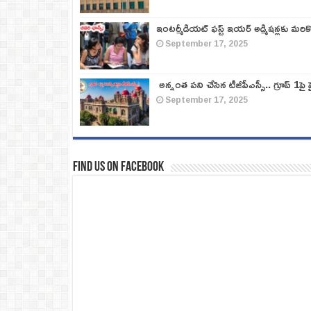
ఇంటర్మీడియట్ ఫస్ట్‌ ఇయర్‌ అడ్మిషన్లకు మరి
September 17, 2025
అన్నంత పని చేసిన టీజీపీఎస్సీ.. గ్రూప్‌ 1పై హై
September 17, 2025
Find us on Facebook