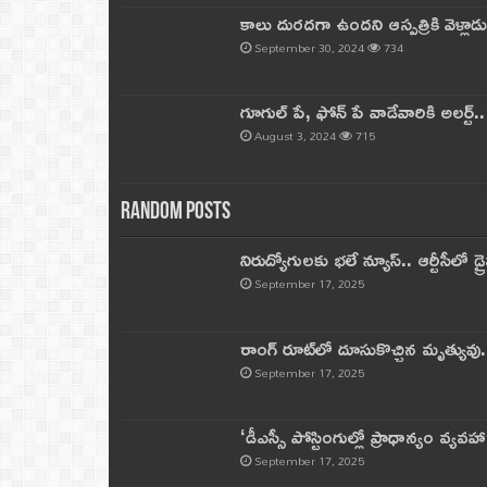
కాలు దురదగా ఉందని ఆస్పత్రికి వెళ్లా
September 30, 2024
734
గూగుల్ పే, ఫోన్ పే వాడేవారికి అలర్ట్
August 3, 2024
715
Random Posts
నిరుద్యోగులకు భలే న్యూస్.. ఆర్టీసీలో డ్ర
September 17, 2025
రాంగ్ రూట్‌లో దూసుకొచ్చిన మృత్యువు.
September 17, 2025
‘డీఎస్సీ పోస్టింగుల్లో ప్రాధాన్యం వ్యవహా
September 17, 2025