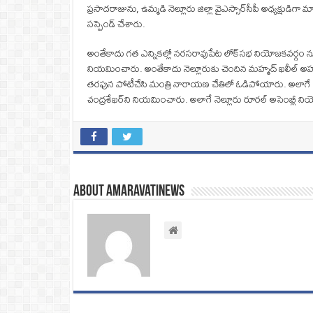
ప్రసాదరాజును, ఉమ్మడి నెల్లూరు జిల్లా వైఎస్సార్‌సీపీ అధ్యక్షుడిగా
సస్పెండ్‌ చేశారు.
అంతేకాదు గత ఎన్నికల్లో నరసరావుపేట లోక్‌సభ నియోజకవర్గం నుంచి 
నియమించారు. అంతేకాదు నెల్లూరుకు చెందిన మహ్మద్‌ ఖలీల్‌ అహ్మద్‌
తరఫున పోటీచేసి మంత్రి నారాయణ చేతిలో ఓడిపోయారు. అలాగే నెల్లూరు
చంద్రశేఖర్‌ని నియమించారు. అలాగే నెల్లూరు రూరల్ అసెంబ్లీ 
About amaravatinews