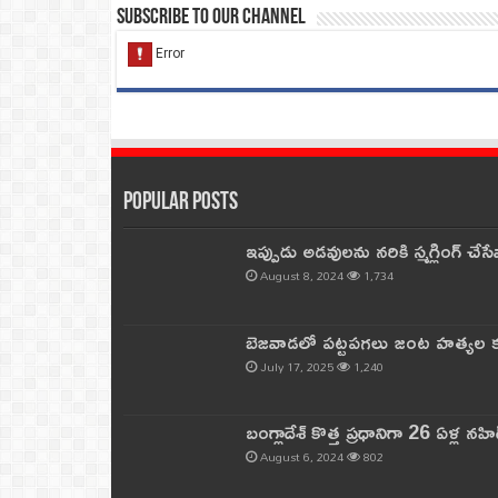
Subscribe to our Channel
Popular Posts
ఇప్పుడు అడవులను నరికి స్మగ్లింగ్ చ
August 8, 2024
1,734
బెజవాడలో పట్టపగలు జంట హత్యల కల
July 17, 2025
1,240
బంగ్లాదేశ్ కొత్త ప్రధానిగా 26 ఏళ్ల నహ
August 6, 2024
802