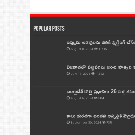
Popular Posts
ఇప్పుడు అడవులను నరికి స్మగ్లింగ్ చ
August 8, 2024
1,735
బెజవాడలో పట్టపగలు జంట హత్యల కల
July 17, 2025
1,242
బంగ్లాదేశ్ కొత్త ప్రధానిగా 26 ఏళ్ల నహ
August 6, 2024
804
కాలు దురదగా ఉందని ఆస్పత్రికి వెళ్లా
September 30, 2024
735