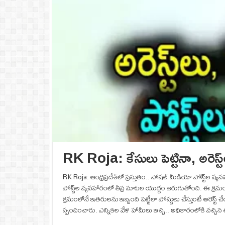
RK Roja: కేసులు పెట్టినా, అరెస్ట్
RK Roja: ఆంధ్రప్రదేశ్‌లో ప్రస్తుతం.. సోషల్ మీడియా పోస్ట్‌ల వ్
పోస్ట్‌ల వ్యవహారంలో తీవ్ర మాటల యుద్ధం జరుగుతోంది. ఈ క్రమంలోనే
క్రమంలోనే ఇతరులను ఇబ్బంది పెట్టేలా పోస్టులు చేస్తుంటే అరెస్
స్పందించారు. ఎన్నికల వేళ హామీలు ఇచ్చి.. అధికారంలోకి వచ్చిన త