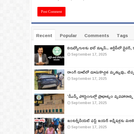
Recent
Popular
Comments
Tags
నిరుద్యోగులకు భలే న్యూస్.. ఆర్టీసీలో డ్రైవర్, 
September 17, 2025
రాంగ్ రూట్‌లో దూసుకొచ్చిన మృత్యువు.. టిప
September 17, 2025
‘డీఎస్సీ పోస్టింగుల్లో ప్రాధాన్యం వ్యవహారాన్ని
September 17, 2025
ఇంటర్మీడియట్ ఫస్ట్‌ ఇయర్‌ అడ్మిషన్లకు మరి
September 17, 2025