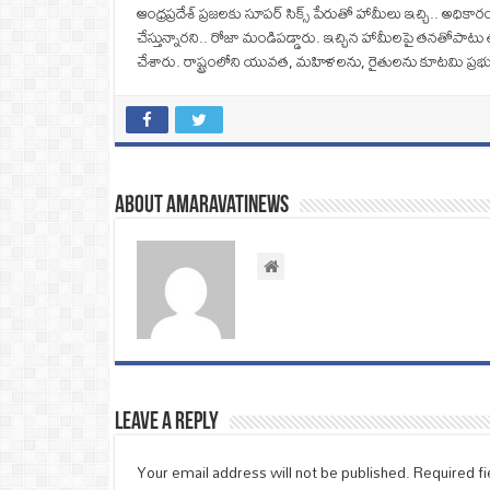
ఆంధ్రప్రదేశ్ ప్రజలకు సూపర్‌ సిక్స్‌ పేరుతో హామీలు ఇచ్చి.. అధ
చేస్తున్నారని.. రోజా మండిపడ్డారు. ఇచ్చిన హామీలపై తనతోపాటు 
చేశారు. రాష్ట్రంలోని యువత, మహిళలను, రైతులను కూటమి ప్రభ
About amaravatinews
Leave a Reply
Your email address will not be published.
Required f