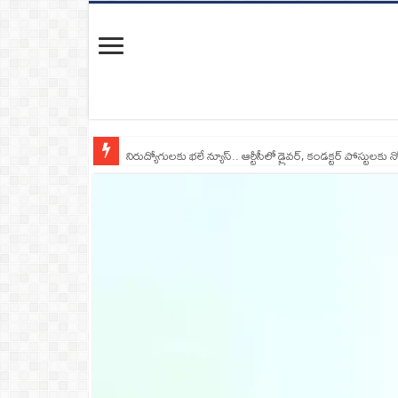
నిరుద్యోగులకు భలే న్యూస్.. ఆర్టీసీలో డ్రైవర్, కండక్టర్‌ పోస్టులకు న