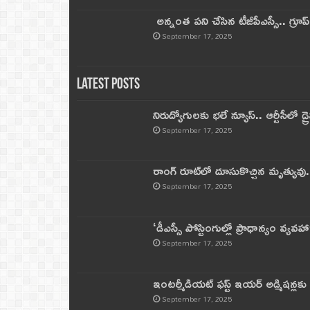
అన్నంత పని చేసిన టీజీపీఎస్సీ.. గ్రూప్‌ 
September 17, 2025
Latest Posts
నిరుద్యోగులకు భలే న్యూస్.. ఆర్టీసీలో డ్ర
September 17, 2025
రాంగ్ రూట్‌లో దూసుకొచ్చిన మృత్యువు.
September 17, 2025
‘డీఎస్సీ పోస్టింగుల్లో ప్రాధాన్యం వ్యవహా
September 17, 2025
ఇంటర్మీడియట్ ఫస్ట్‌ ఇయర్‌ అడ్మిషన్లక
September 17, 2025