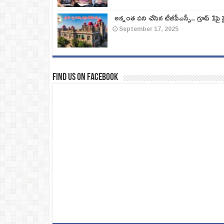
అన్నంత పని చేసిన టీజీపీఎస్సీ.. గ్రూప్‌ 1పై హై
September 17, 2025
Find us on Facebook