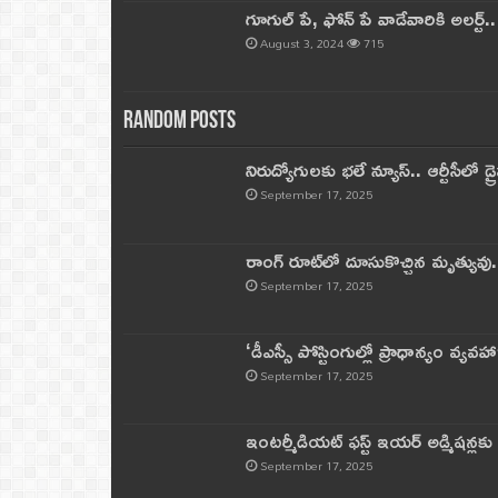
గూగుల్ పే, ఫోన్ పే వాడేవారికి అలర్ట్
August 3, 2024
715
Random Posts
నిరుద్యోగులకు భలే న్యూస్.. ఆర్టీసీలో డ్ర
September 17, 2025
రాంగ్ రూట్‌లో దూసుకొచ్చిన మృత్యువు.
September 17, 2025
‘డీఎస్సీ పోస్టింగుల్లో ప్రాధాన్యం వ్యవహా
September 17, 2025
ఇంటర్మీడియట్ ఫస్ట్‌ ఇయర్‌ అడ్మిషన్లక
September 17, 2025