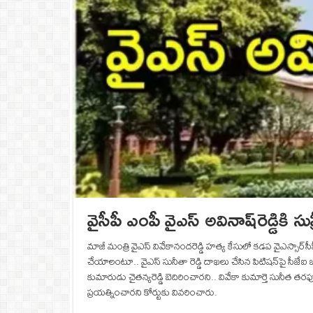
వైసీపీ ఎంపీ వైఎస్ అవినాష్‌రెడ్డికి
మాజీ మంత్రి వైఎస్‌ వివేకానందరెడ్డి హత్య కేసులో కడప వైఎస్సార్‌సీప
చేయాలంటూ.. వైఎస్ సునీతా రెడ్డి దాఖలు చేసిన పిటిషన్‌పై సీజేఐ జస
కుమారుడు చైతన్యరెడ్డి బెదిరించారని.. వివేకా కుమార్తె సునీత తరఫు న్
ప్రయత్నించారని కోర్టుకు వివరించారు.