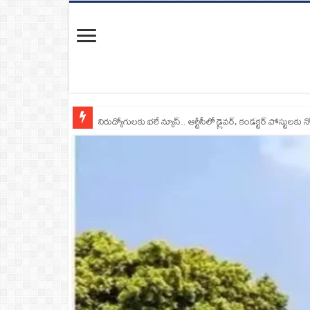
నిరుద్యోగులకు భలే న్యూస్.. ఆర్టీసీలో డ్రైవర్, కండక్టర్‌ పోస్టులకు న