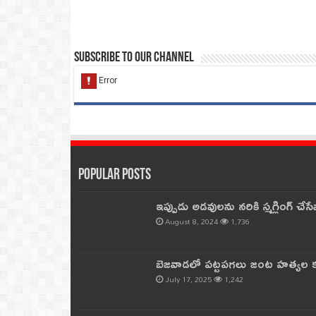
Subscribe to our Channel
Popular Posts
ఇప్పుడు అడవులను నరికి స్మగ్లింగ్ చ
August 8, 2024
1,736
బెజవాడలో పట్టపగలు జంట హత్యల కల
July 17, 2025
1,242