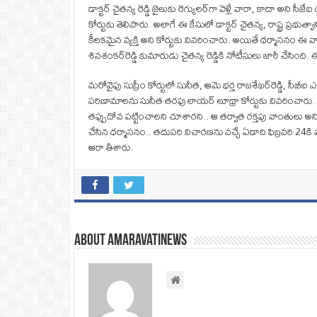
డాక్టర్ చైతన్య రెడ్డి జైలుకు రెగ్యులర్‌గా వెళ్లే వారా, కాదా అని స
కోర్టుకు తెలిపారు. అలాగే ఈ కేసులో డాక్టర్‌ చైతన్య, రాష్ట్ర ప్రభుత్
కీలకమైన వ్యక్తి అని కోర్టుకు వివరించారు. అయితే ధర్మాసనం ఈ వాదనల
శివశంకర్‌రెడ్డి కుమారుడు చైతన్య రెడ్డికి నోటీసులు జారీ చేసింది.
మరోవైపు సుప్రీం కోర్టులో సునీత, ఆమె భర్త రాజశేఖర్‌రెడ్డి, సీబ
పరిణామాలను సునీత తరఫు లాయర్ లూథ్రా కోర్టుకు వివరించారు. వివే
తప్పుదోవ పట్టించాలని చూశారని.. ఆ తర్వాత రక్తపు వాంతులు అని 
చేసిన ధర్మాసనం.. తదుపరి విచారణను వచ్చే ఏడాది ఫిబ్రవరి 24కి వా
ఆరా తీశారు.
About amaravatinews