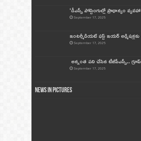
‘డీఎస్సీ పోస్టింగుల్లో ప్రాధాన్యం వ్యవహా
September 17, 2025
ఇంటర్మీడియట్ ఫస్ట్‌ ఇయర్‌ అడ్మిషన్లక
September 17, 2025
అన్నంత పని చేసిన టీజీపీఎస్సీ.. గ్రూప్‌ 
September 17, 2025
News in Pictures