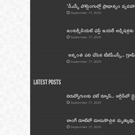
‘డీఎస్సీ పోస్టింగుల్లో ప్రాధాన్యం వ్యవహా
September 17, 2025
ఇంటర్మీడియట్ ఫస్ట్‌ ఇయర్‌ అడ్మిషన్లక
September 17, 2025
అన్నంత పని చేసిన టీజీపీఎస్సీ.. గ్రూప్‌ 
September 17, 2025
Latest Posts
నిరుద్యోగులకు భలే న్యూస్.. ఆర్టీసీలో డ్ర
September 17, 2025
రాంగ్ రూట్‌లో దూసుకొచ్చిన మృత్యువు.
September 17, 2025