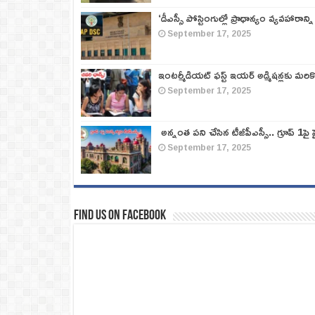
‘డీఎస్సీ పోస్టింగుల్లో ప్రాధాన్యం వ్యవహారాన్ని
September 17, 2025
ఇంటర్మీడియట్ ఫస్ట్‌ ఇయర్‌ అడ్మిషన్లకు మరి
September 17, 2025
అన్నంత పని చేసిన టీజీపీఎస్సీ.. గ్రూప్‌ 1పై హై
September 17, 2025
Find us on Facebook