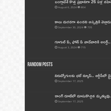
బంగ్లాదేశ్ కొత్త ప్రధానిగా 26 ఏళ్ల నహ
August 6, 2024
804
కాలు దురదగా ఉందని ఆస్పత్రికి వెళ్లా
September 30, 2024
735
గూగుల్ పే, ఫోన్ పే వాడేవారికి అలర్ట్
August 3, 2024
715
Random Posts
నిరుద్యోగులకు భలే న్యూస్.. ఆర్టీసీలో డ్ర
September 17, 2025
రాంగ్ రూట్‌లో దూసుకొచ్చిన మృత్యువు.
September 17, 2025