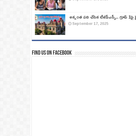
అన్నంత పని చేసిన టీజీపీఎస్సీ.. గ్రూప్‌ 1పై హై
September 17, 2025
Find us on Facebook