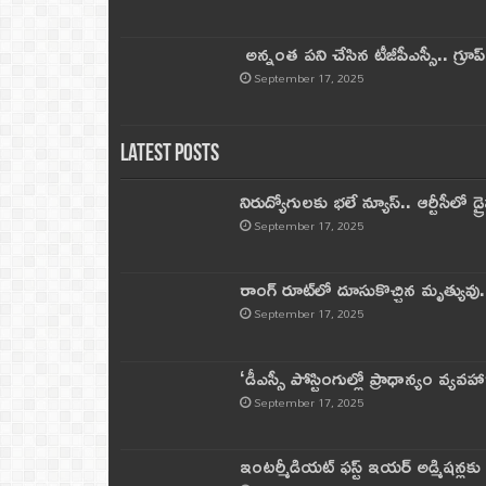
అన్నంత పని చేసిన టీజీపీఎస్సీ.. గ్రూప్‌ 
September 17, 2025
Latest Posts
నిరుద్యోగులకు భలే న్యూస్.. ఆర్టీసీలో డ్ర
September 17, 2025
రాంగ్ రూట్‌లో దూసుకొచ్చిన మృత్యువు.
September 17, 2025
‘డీఎస్సీ పోస్టింగుల్లో ప్రాధాన్యం వ్యవహా
September 17, 2025
ఇంటర్మీడియట్ ఫస్ట్‌ ఇయర్‌ అడ్మిషన్లక