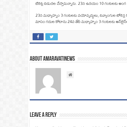
టికెట్ల విడుదల చేస్తామన్నారు. 23న ఉదయం 10 గంటలకు అంగ ప్రదక్
23న మధ్యాహ్నం 3 గంటలకు వయోవృద్దులు, దివ్యాంగుల టోకెన్ల
మాసం గదుల కోటాను 24వ తేదీ మధ్యాహ్నం 3 గంటలకు ఆన్‌లైన్‌లో 
About amaravatinews
Leave a Reply