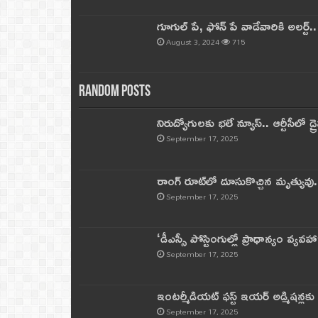
గూగుల్ పే, ఫోన్ పే వాడేవారికి అలర్ట్
August 3, 2024
715
Random Posts
నిరుద్యోగులకు భలే న్యూస్.. ఆర్టీసీలో డ్ర
September 17, 2025
రాంగ్ రూట్‌లో దూసుకొచ్చిన మృత్యువు.
September 17, 2025
‘డీఎస్సీ పోస్టింగుల్లో ప్రాధాన్యం వ్యవహా
September 17, 2025
ఇంటర్మీడియట్ ఫస్ట్‌ ఇయర్‌ అడ్మిషన్లక
September 17, 2025