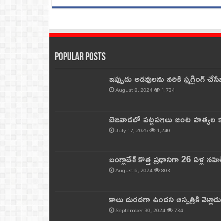
Popular Posts
ఇప్పుడు అడవులను నరికి స్మగ్లింగ్ చ
August 8, 2024
1,734
బెజవాడలో పట్టపగలు జంట హత్యల కల
July 17, 2025
1,240
బంగ్లాదేశ్ కొత్త ప్రధానిగా 26 ఏళ్ల నహ
August 6, 2024
803
కాలు దురదగా ఉందని ఆస్పత్రికి వెళ్లా
September 30, 2024
734