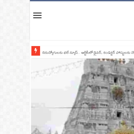
నిరుద్యోగులకు భలే న్యూస్.. ఆర్టీసీలో డ్రైవర్, కండక్టర్‌ పోస్టులకు న