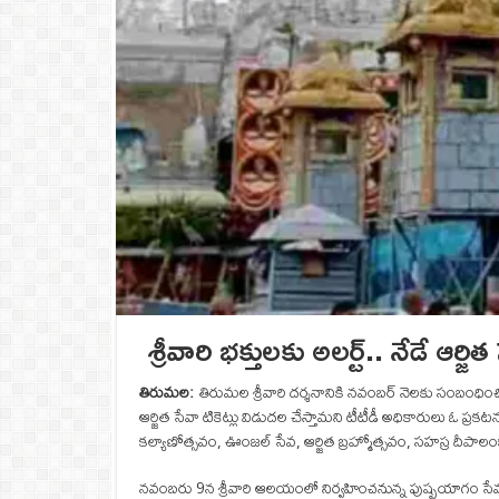
శ్రీవారి భక్తులకు అలర్ట్.. నేడే ఆర్జి
తిరుమల:
తిరుమల శ్రీవారి దర్శనానికి నవంబర్ నెలకు సంబంధించి
ఆర్జిత సేవా టికెట్లు విడుదల చేస్తామని టీటీడీ అధికారులు ఓ ప్
కల్యాణోత్సవం, ఊంజల్ సేవ, ఆర్జిత బ్రహ్మోత్సవం, సహస్ర దీపాలంకా
నవంబరు 9న శ్రీవారి ఆలయంలో నిర్వహించనున్న పుష్పయాగం సేవ ట