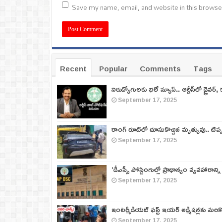
Save my name, email, and website in this browse
Recent
Popular
Comments
Tags
నిరుద్యోగులకు భలే న్యూస్.. ఆర్టీసీలో డ్రైవర్, 
September 17, 2025
రాంగ్ రూట్‌లో దూసుకొచ్చిన మృత్యువు.. టిప
September 17, 2025
‘డీఎస్సీ పోస్టింగుల్లో ప్రాధాన్యం వ్యవహారాన్ని
September 17, 2025
ఇంటర్మీడియట్ ఫస్ట్‌ ఇయర్‌ అడ్మిషన్లకు మరి
September 17, 2025