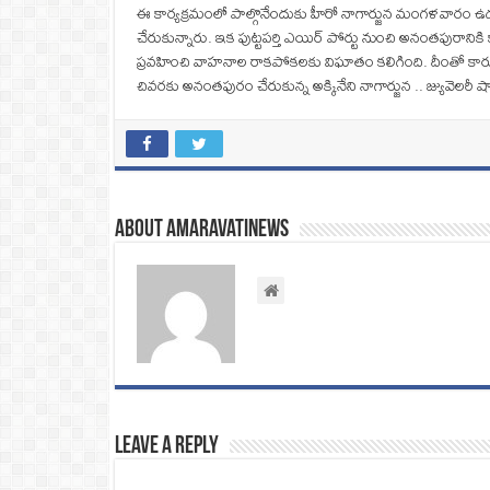
ఈ కార్యక్రమంలో పాల్గొనేందుకు హీరో నాగార్జున మంగళవారం ఉదయ
చేరుకున్నారు. ఇక పుట్టపర్తి ఎయిర్ పోర్టు నుంచి అనంతపురాన
ప్రవహించి వాహనాల రాకపోకలకు విఘాతం కలిగింది. దీంతో కారులో
చివరకు అనంతపురం చేరుకున్న అక్కినేని నాగార్జున .. జ్యువెలరీ
About amaravatinews
Leave a Reply