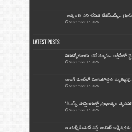
అన్నంత పని చేసిన టీజీపీఎస్సీ.. గ్రూప్‌ 
September 17, 2025
Latest Posts
నిరుద్యోగులకు భలే న్యూస్.. ఆర్టీసీలో డ్ర
September 17, 2025
రాంగ్ రూట్‌లో దూసుకొచ్చిన మృత్యువు.
September 17, 2025
‘డీఎస్సీ పోస్టింగుల్లో ప్రాధాన్యం వ్యవహా
September 17, 2025
ఇంటర్మీడియట్ ఫస్ట్‌ ఇయర్‌ అడ్మిషన్లక