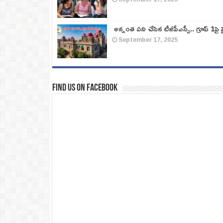
అన్నంత పని చేసిన టీజీపీఎస్సీ.. గ్రూప్‌ 1పై హై
September 17, 2025
Find us on Facebook