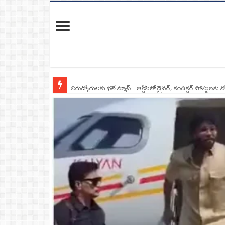
నిరుద్యోగులకు భలే న్యూస్.. ఆర్టీసీలో డ్రైవర్, కండక్టర్‌ పోస్టులకు న