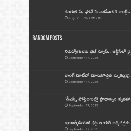
గూగుల్ పే, ఫోన్ పే వాడేవారికి అలర్ట్
August 3, 2024
715
Random Posts
నిరుద్యోగులకు భలే న్యూస్.. ఆర్టీసీలో డ్ర
September 17, 2025
రాంగ్ రూట్‌లో దూసుకొచ్చిన మృత్యువు.
September 17, 2025
‘డీఎస్సీ పోస్టింగుల్లో ప్రాధాన్యం వ్యవహా
September 17, 2025
ఇంటర్మీడియట్ ఫస్ట్‌ ఇయర్‌ అడ్మిషన్లక
September 17, 2025