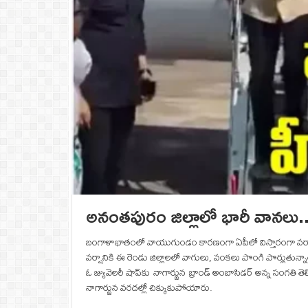
అనంతపురం జిల్లాలో భారీ వానలు.. 
బంగాళాఖాతంలో వాయుగుండం కారణంగా ఏపీలో విస్తారంగా వర్షాలు 
వర్షానికి ఈ రెండు జిల్లాలలో వాగులు, వంకలు పొంగి పొర్లుతున్నాయి
ఓ జ్యువెలరీ షాప్‌కు నాగార్జున బ్రాండ్ అంబాసిడర్ అన్న సంగతి త
నాగార్జున వరదల్లో చిక్కుకుపోయారు.