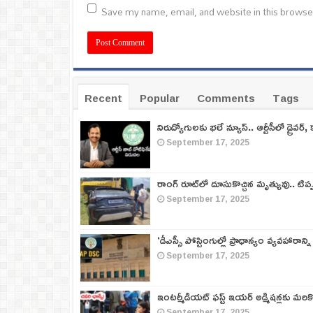
Save my name, email, and website in this browse
Recent
Popular
Comments
Tags
నిరుద్యోగులకు భలే న్యూస్.. ఆర్టీసీలో డ్రైవర్, 
September 17, 2025
రాంగ్ రూట్‌లో దూసుకొచ్చిన మృత్యువు.. టిప
September 17, 2025
‘డీఎస్సీ పోస్టింగుల్లో ప్రాధాన్యం వ్యవహారాన్ని
September 17, 2025
ఇంటర్మీడియట్ ఫస్ట్‌ ఇయర్‌ అడ్మిషన్లకు మరి
September 17, 2025