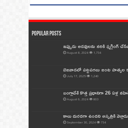
Popular Posts
ఇప్పుడు అడవులను నరికి స్మగ్లింగ్ చ
August 8, 2024
1,734
బెజవాడలో పట్టపగలు జంట హత్యల కల
July 17, 2025
1,240
బంగ్లాదేశ్ కొత్త ప్రధానిగా 26 ఏళ్ల నహ
August 6, 2024
803
కాలు దురదగా ఉందని ఆస్పత్రికి వెళ్లా
September 30, 2024
734