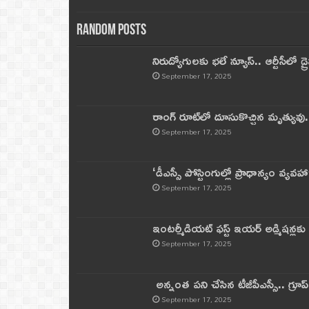
Random Posts
నిరుద్యోగులకు భలే న్యూస్.. ఆర్టీసీలో డ్ర
September 17, 2025
రాంగ్ రూట్‌లో దూసుకొచ్చిన మృత్యువు.
September 17, 2025
‘డీఎస్సీ పోస్టింగుల్లో ప్రాధాన్యం వ్యవహా
September 17, 2025
ఇంటర్మీడియట్ ఫస్ట్‌ ఇయర్‌ అడ్మిషన్లక
September 17, 2025
అన్నంత పని చేసిన టీజీపీఎస్సీ.. గ్రూప్‌ 
September 17, 2025