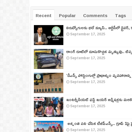
Recent
Popular
Comments
Tags
నిరుద్యోగులకు భలే న్యూస్.. ఆర్టీసీలో డ్రైవర్, 
September 17, 2025
రాంగ్ రూట్‌లో దూసుకొచ్చిన మృత్యువు.. టిప
September 17, 2025
‘డీఎస్సీ పోస్టింగుల్లో ప్రాధాన్యం వ్యవహారాన్ని
September 17, 2025
ఇంటర్మీడియట్ ఫస్ట్‌ ఇయర్‌ అడ్మిషన్లకు మరి
September 17, 2025
అన్నంత పని చేసిన టీజీపీఎస్సీ.. గ్రూప్‌ 1పై హై
September 17, 2025