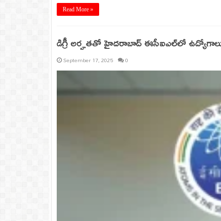
Read More »
డిగ్రీ అర్హతతో హైదరాబాద్‌ ఈసీఐఎల్‌లో ఉద్యోగాలు.
September 17, 2025
0