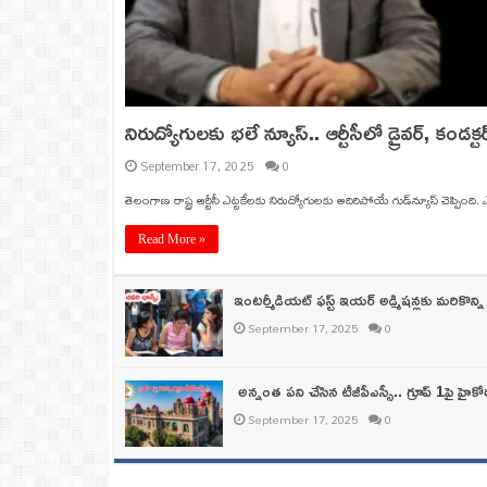
నిరుద్యోగులకు భలే న్యూస్.. ఆర్టీసీలో డ్రైవర్, కండక్ట
September 17, 2025
0
తెలంగాణ రాష్ట్ర ఆర్టీసీ ఎట్టకేలకు నిరుద్యోగులకు అదిరిపోయే గుడ్‌న్యూస్‌ చెప్పింది.
Read More »
ఇంటర్మీడియట్ ఫస్ట్‌ ఇయర్‌ అడ్మిషన్లకు మరికొన్
September 17, 2025
0
అన్నంత పని చేసిన టీజీపీఎస్సీ.. గ్రూప్‌ 1పై హైకోర్ట
September 17, 2025
0