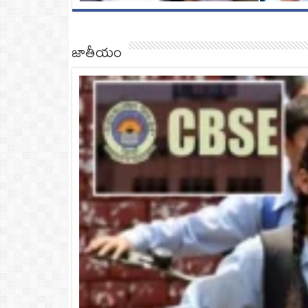
జాతీయం