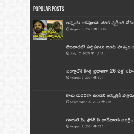
Popular Posts
ఇప్పుడు అడవులను నరికి స్మగ్లింగ్ చ
August 8, 2024
1,736
బెజవాడలో పట్టపగలు జంట హత్యల కల
July 17, 2025
1,242
బంగ్లాదేశ్ కొత్త ప్రధానిగా 26 ఏళ్ల నహ
August 6, 2024
804
కాలు దురదగా ఉందని ఆస్పత్రికి వెళ్లా
September 30, 2024
735
గూగుల్ పే, ఫోన్ పే వాడేవారికి అలర్ట్
August 3, 2024
715