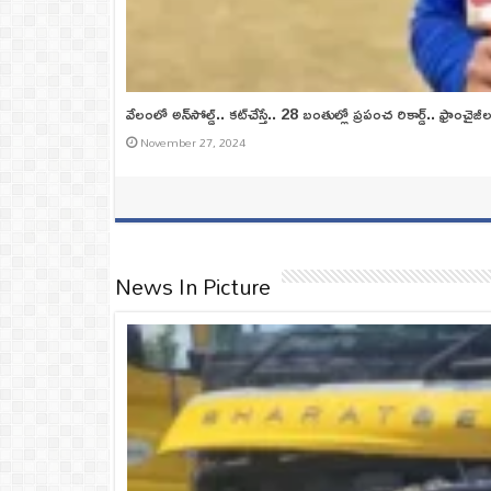
వేలంలో అన్‌సోల్డ్.. కట్‌చేస్తే.. 28 బంతుల్లో ప్రపంచ రికార్డ్.. ఫ్రాంచైజీ
November 27, 2024
News In Picture