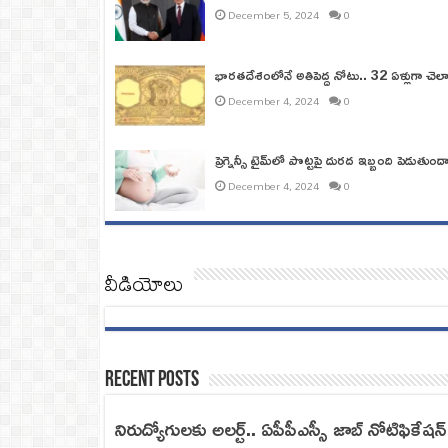
December 5, 2024
0
భారతదేశంలోనే అతిపెద్ద నోటు.. 32 ఏళ్లుగా చె
December 4, 2024
0
ప్రెగ్నెన్సీ టైమ్‌లో పొట్టపై దురద ఇబ్బంది పెడుత
December 4, 2024
0
వీడియోలు
Recent Posts
నిరుద్యోగులకు అలర్ట్‌.. ఏపీపీఎస్సీ జాబ్‌ నోటిఫికే