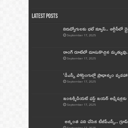
Latest Posts
నిరుద్యోగులకు భలే న్యూస్.. ఆర్టీసీలో డ్ర
September 17, 2025
రాంగ్ రూట్‌లో దూసుకొచ్చిన మృత్యువు.
September 17, 2025
‘డీఎస్సీ పోస్టింగుల్లో ప్రాధాన్యం వ్యవహా
September 17, 2025
ఇంటర్మీడియట్ ఫస్ట్‌ ఇయర్‌ అడ్మిషన్లక
September 17, 2025
అన్నంత పని చేసిన టీజీపీఎస్సీ.. గ్రూప్‌ 
September 17, 2025