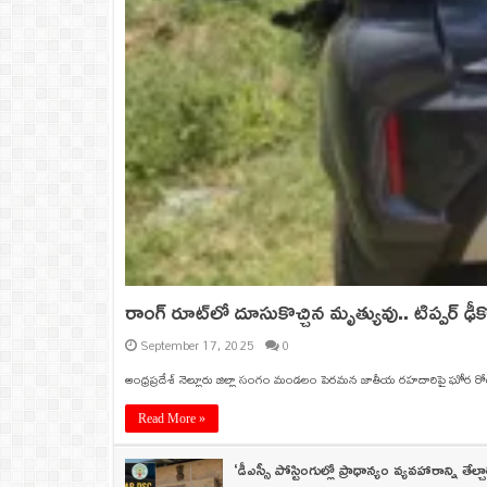
రాంగ్ రూట్‌లో దూసుకొచ్చిన మృత్యువు.. టిప్పర్ ఢ
September 17, 2025
0
ఆంధ్రప్రదేశ్ నెల్లూరు జిల్లా సంగం మండలం పెరమన జాతీయ రహదారిపై ఘోర రోడ్డు
Read More »
‘డీఎస్సీ పోస్టింగుల్లో ప్రాధాన్యం వ్యవహారాన్ని తేల్