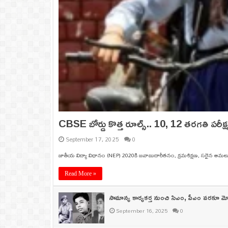
CBSE బోర్డు కొత్త రూల్స్.. 10, 12 తరగతి పరీక
September 17, 2025
0
జాతీయ విద్యా విధానం (NEP) 2020కి జవాబుదారీతనం, క్రమశిక్షణ, సరైన అమలున
Read More »
సామాన్య కార్యకర్త నుంచి సిఎం, పీఎం వరకూ మో
September 16, 2025
0