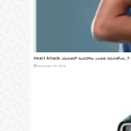
Heart Attack: యువతలో గుండెపోటు ఎందుకు పెరుగుతోంది..? ని
November 29, 2024