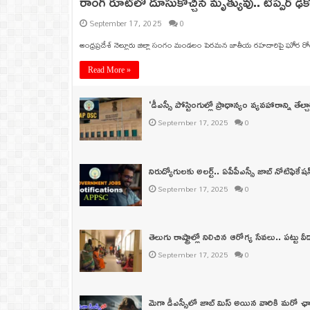
రాంగ్ రూట్‌లో దూసుకొచ్చిన మృత్యువు.. టిప్పర్ ఢ
September 17, 2025
0
ఆంధ్రప్రదేశ్ నెల్లూరు జిల్లా సంగం మండలం పెరమన జాతీయ రహదారిపై ఘోర రోడ్డు
Read More »
‘డీఎస్సీ పోస్టింగుల్లో ప్రాధాన్యం వ్యవహారాన్ని తేల్
September 17, 2025
0
నిరుద్యోగులకు అలర్ట్‌.. ఏపీపీఎస్సీ జాబ్‌ నోటిఫిక
September 17, 2025
0
తెలుగు రాష్ట్రాల్లో నిలిచిన ఆరోగ్య సేవలు.. పట్టు 
September 17, 2025
0
మెగా డీఎస్సీలో జాబ్‌ మిస్‌ అయిన వారికి మరో ఛాన