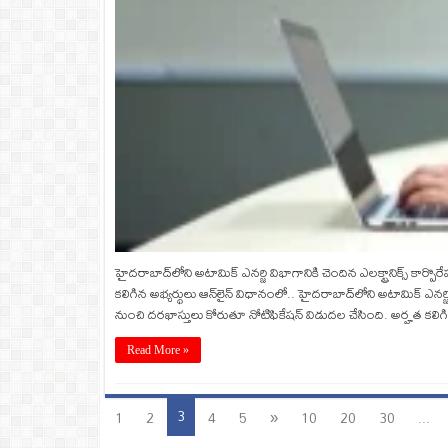
హైదరాబాద్‌లోని అటామిక్‌ ఎనర్జి విభాగానికి చెందిన ఎలక్ట్రానిక్స్‌ కార్
కలిగిన అభ్యర్థులు ఆన్‌లైన్ విధానంలో.. హైదరాబాద్‌లోని అటామిక్‌ ఎనర్జి వ
నుంచి దరఖాస్తులు కోరుతూ నోటిఫికేషన్‌ విడుదల చేసింది. అర్హత కలిగి
Read More »
3
1
2
4
5
»
10
20
30
...