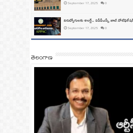
September 17, 2025
0
నిరుద్యోగులకు అలర్ట్‌.. ఏపీపీఎస్సీ జాబ్‌ నోటిఫిక
September 17, 2025
0
తెలంగాణ