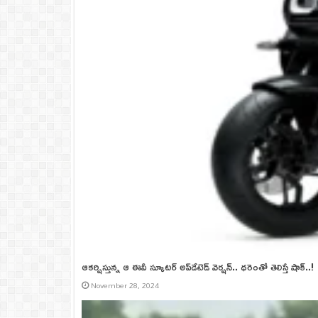
ఆకర్షిస్తున్న ఆ ఈవీ స్కూటర్ అప్‌డేటెడ్ వెర్షన్.. ధరెంతో తెలిస్తే షాక్..!
November 28, 2024