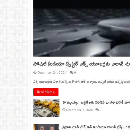
సోషల్ మీడియా ట్విట్టర్ ఎక్స్ యూజర్లకు ఎలాన్‌ మస్
December 24, 2024
0
ఎక్స్ యూజర్లకు ఎలాన్ మస్క్ మరో బిగ్ షాక్ ఇచ్చారు. ఇప్పటి వరకు ఉన్న ప్రీమ
Read More »
హమ్మయ్య.. ఎట్టకేలకు పెరిగిన భారత విదేశీ మార
December 7, 2024
0
ప్రధాని మోదీ మేక్ ఇన్ ఇండియా పాలసీ భేష్.. రష్య