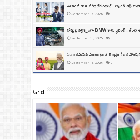
ఎలాంటి రాత పరీక్షలేకుండానే.. బ్యాంక్ ఆఫ్ మహార
September 16, 2025
0
రోడ్డుపై నిర్లక్ష్యంగా BMW కారు డ్రైవింగ్‌.. కేంద్ర
September 15, 2025
0
పీఎం కిసాన్‌కు సంబంధించి కేంద్రం కీలక నోటిఫి
September 15, 2025
0
Grid