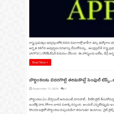
రాష్ట్ర ప్రభుత్వం ఆధ్వర్యంలోని వివిధ విభాగాల్లో ఖాళీగా ఉన్న ఉద్యోగాల భ
అర్హత కలిగిన అభ్యర్ధులు దరఖాస్తు చేసుకోవచ్చు.. ఆంధ్రప్రదేశ్‌ రాష్ట్ర ప్
(APPSC) నోటిఫికేషన్‌ విడుదల చేసింది. ఈ పోస్టులకు ఐటీఐ, డిగ్రీ అ
Read More »
బొద్దింకలను బెదరగొట్టి తరిమికొట్టే సింపుల్‌ టిప్స్‌..
September 17, 2025
0
బొద్దింకలు ఏం చేస్తాయిలే అనుకుంటే పొరపాటే.. వీటిని లైట్‌ తీసుకోవద్దు
ఇంటిల్లి పాది రోగాల బారిన పడాల్సి వస్తుంది. అందుకే ఎప్పటికప్పుడ
కొందరి ఇళ్లలో బొద్దింకలు విచ్చలవిడిగా తిరుగుతూ ఉంటాయి. నైట్ లైట